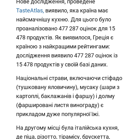
Нове дослідження, проведене
TasteAtlas,
виявило, яка країна має
найсмачнішу кухню. Для цього було
проаналізовано 477 287 оцінок для 15
478 продуктів. Як виявилося, Греція є
країною з найкращими рейтингами:
дослідження виявило 477 287 оцінок із
15 478 продуктів у своїй базі даних.
Національні страви, включаючи стіфадо
(тушковану яловичину), мусаку (шари з
картоплі, баклажанів і фаршу) і долму
(фаршировані листя винограду) є
прикладом дуже популярної їжі.
На другому місці була італійська кухня,
де піца, різотто, тірамісу, брускетта,