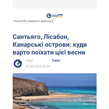
/
Travel
/
Як уникнути морської...
Сантьяго, Лісабон,
Канарські острови: куди
варто поїхати цієї весни
Oboz
Travel
07.03.2025 06:09