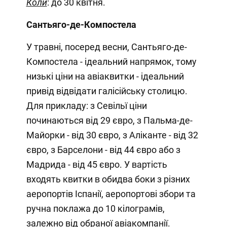
Коли
: до 30 квітня.
Сантьяго-де-Компостела
У травні, посеред весни, Сантьяго-де-
Компостела - ідеальний напрямок, тому
низькі ціни на авіаквитки - ідеальний
привід відвідати галісійську столицю.
Для прикладу: з Севільї ціни
починаються від 29 євро, з Пальма-де-
Майорки - від 30 євро, з Аліканте - від 32
євро, з Барселони - від 44 євро або з
Мадрида - від 45 євро. У вартість
входять квитки в обидва боки з різних
аеропортів Іспанії, аеропортові збори та
ручна поклажа до 10 кілограмів,
залежно від обраної авіакомпанії.