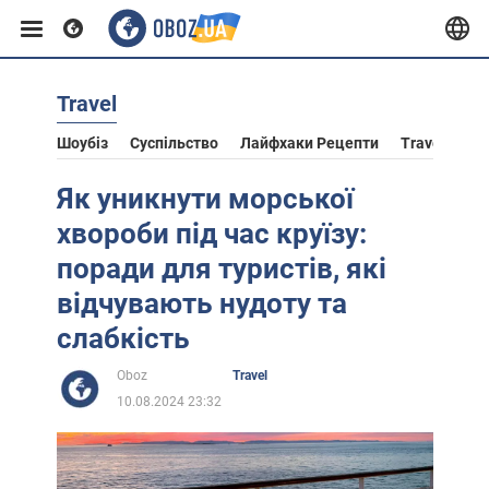
Travel
Європа
Шоубіз
Суспільство
Лайфхаки Рецепти
Travel
Ас
США
Як уникнути морської
хвороби під час круїзу:
Азія
поради для туристів, які
відчувають нудоту та
Африка
слабкість
Oboz
Travel
Життя
10.08.2024 23:32
Лайфхаки