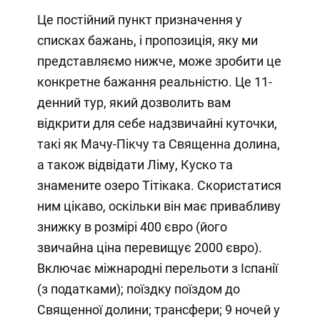
Це постійний пункт призначення у
списках бажань, і пропозиція, яку ми
представляємо нижче, може зробити це
конкретне бажання реальністю. Це 11-
денний тур, який дозволить вам
відкрити для себе надзвичайні куточки,
такі як Мачу-Пікчу та Священна долина,
а також відвідати Ліму, Куско та
знамените озеро Тітікака. Скористатися
ним цікаво, оскільки він має привабливу
знижку в розмірі 400 євро (його
звичайна ціна перевищує 2000 євро).
Включає міжнародні перельоти з Іспанії
(з податками); поїздку поїздом до
Священної долини; трансфери; 9 ночей у