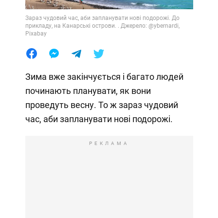
Зараз чудовий час, аби запланувати нові подорожі. До
прикладу, на Канарські острови. . Джерело: @ybernardi,
Pixabay
Зима вже закінчується і багато людей
починають планувати, як вони
проведуть весну. То ж зараз чудовий
час, аби запланувати нові подорожі.
РЕКЛАМА