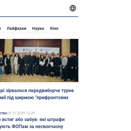
я
Лайфхаки
Наука
Кіно
прі зірвалося передвиборче турне
мії під ширмою "прифронтових
25.11.2025 12:29
ство
е встиг або забув: які штрафи
ують ФОПам за несвоєчасну