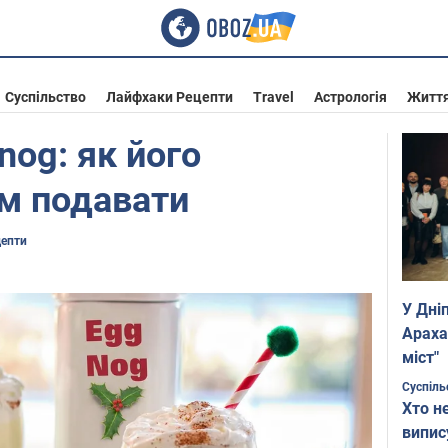
Суспільство
Лайфхаки Рецепти
Travel
Астрологія
Житт
nog: як його
им подавати
цепти
У Дні
Араха
міст"
Суспіль
Хто н
випис