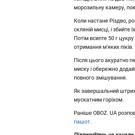
морозильну камеру, пок
Коли настане Різдво, ро
скляній мисці, і збийте ї
Потім всипте 50 г цукру
отримання м'яких піків.
Після цього акуратно п
миску і обережно додайт
повного змішування.
Як завершальний штрих
мускатним горіхом.
Раніше OBOZ. UA розпов
пашот.
Підписуйтесь на канали