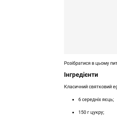
Розібратися в цьому п
Інгредієнти
Класичний святковий e
6 середніх яєць;
150 г цукру;