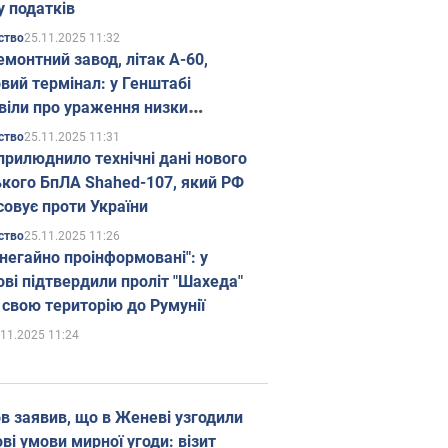
у податків
25.11.2025 11:32
ство
емонтний завод, літак А-60,
вий термінал: у Генштабі
віли про ураження низки
гічних об'єктів Росії
25.11.2025 11:31
ство
прилюднило технічні дані нового
ького БпЛА Shahed-107, який РФ
совує проти України
25.11.2025 11:26
ство
 негайно проінформовані": у
ві підтвердили проліт "Шахеда"
 свою територію до Румунії
.11.2025 11:24
в заявив, що в Женеві узгодили
і умови мирної угоди: візит