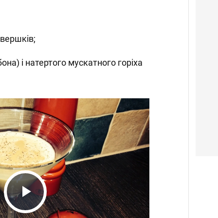
 вершків;
она) і натертого мускатного горіха
Play