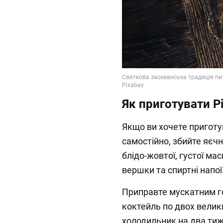
Як приготувати Р
Якщо ви хочете приготу
самостійно, збийте яєч
блідо-жовтої, густої ма
вершки та спиртні напої
Приправте мускатним го
коктейль по двох велики
холодильник на два тижн