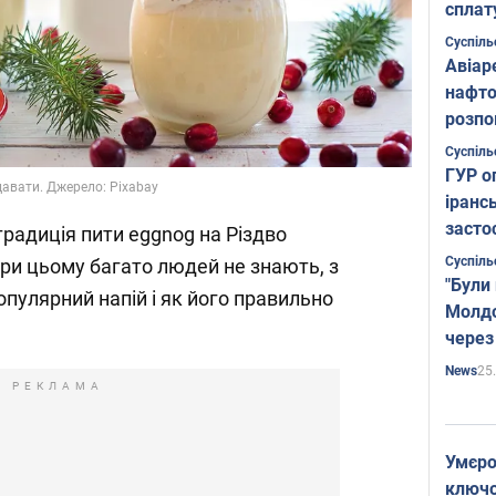
сплат
Суспіль
Авіар
нафто
розпо
страте
Суспіль
ГУР о
одавати. Джерело: Pixabay
іранс
засто
радиція пити eggnog на Різдво
Суспіль
При цьому багато людей не знають, з
"Були
опулярний напій і як його правильно
Молдо
через
25
News
РЕКЛАМА
Умєро
ключов