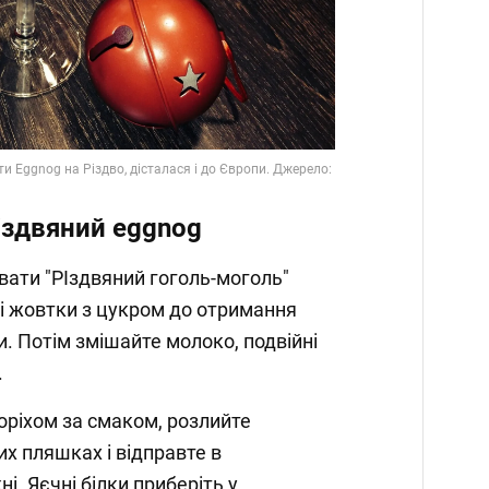
Video
іздвяний eggnog
вати "РІздвяний гоголь-моголь"
ні жовтки з цукром до отримання
си. Потім змішайте молоко, подвійні
.
ріхом за смаком, розлийте
х пляшках і відправте в
і. Яєчні білки приберіть у