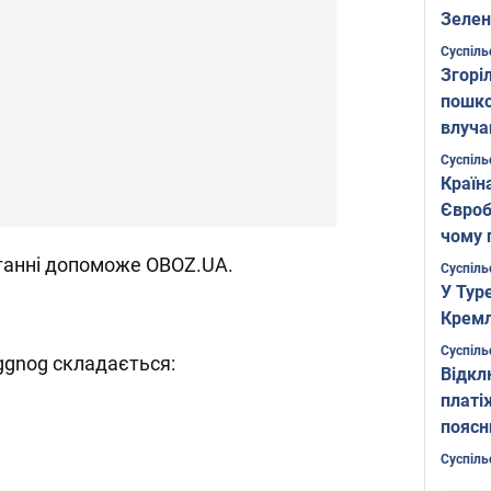
Зелен
листо
Суспіль
Згоріл
пошко
влуча
Фото
Суспіль
Країн
Євроб
чому 
итанні допоможе OBOZ.UA.
Суспіль
У Тур
Кремл
Суспіль
ggnog складається:
Відкл
платі
поясн
Суспіль