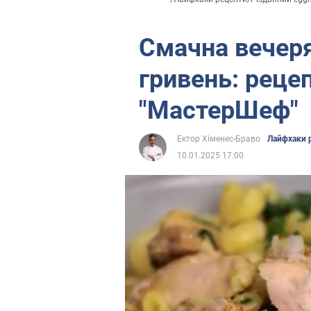
Смачна вечеря
гривень: реце
"МастерШеф"
Ектор Хіменес-Браво
Лайфхаки 
10.01.2025 17:00