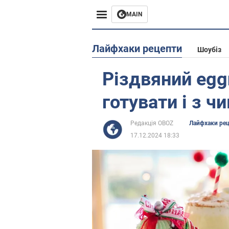
MAIN
Європа
Лайфхаки рецепти
Шоубіз
США
Різдвяний egg
Азія
готувати і з ч
Африка
Редакція OBOZ
Лайфхаки ре
17.12.2024 18:33
Життя
Лайфхаки