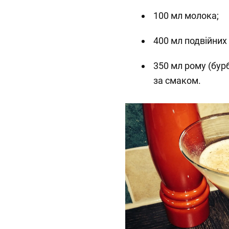
100 мл молока;
400 мл подвійних
350 мл рому (бурб
за смаком.