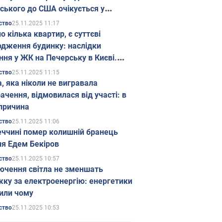
ського до США очікується у
паді
25.11.2025 11:17
ство
о кілька квартир, є суттєві
дження будинку: наслідки
ння у ЖК на Печерську в Києві.
25.11.2025 11:15
ство
а, яка ніколи не вигравала
ачення, відмовилася від участі: в
причина
25.11.2025 11:06
ство
еччині помер колишній бранець
я Едем Бекіров
25.11.2025 10:57
ство
ючення світла не зменшать
жку за електроенергію: енергетики
или чому
25.11.2025 10:53
ство