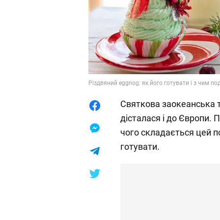
Різдвяний eggnog: як його готувати і з чим п
Святкова заокеанська т
дісталася і до Європи. 
чого складається цей п
готувати.