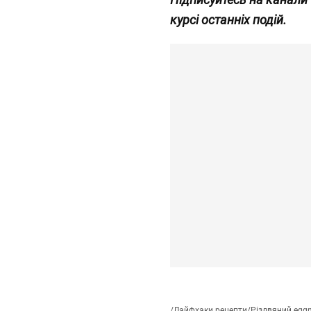
курсі останніх подій.
/
Лайфхаки рецепти
/
Різдвяний eggno