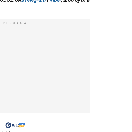
РЕКЛАМА
g: як...