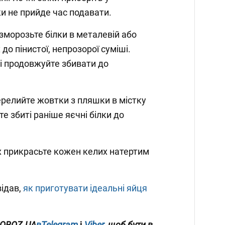
и не прийде час подавати.
зморозьте білки в металевій або
х до пінистої, непрозорої суміші.
 і продовжуйте збивати до
ерелийте жовтки з пляшки в містку
е збиті раніше яєчні білки до
 прикрасьте кожен келих натертим
ідав,
як приготувати ідеальні яйця
 OBOZ.UA
вTelegram
і
Viber
, щоб бути в