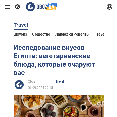
Travel
Европа
Шоубиз
Общество
Лайфхаки Рецепты
Travel
Аст
США
Исследование вкусов
Египта: вегетарианские
Азия
блюда, которые очаруют
вас
Африка
Oboz
Travel
06.09.2024 22:15
Жизнь
Лайфхаки