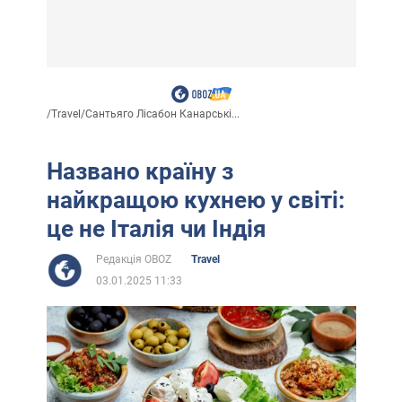
/
Travel
/
Сантьяго Лісабон Канарські...
Названо країну з
найкращою кухнею у світі:
це не Італія чи Індія
Редакція OBOZ
Travel
03.01.2025 11:33