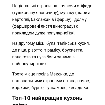
Національні страви, включаючи стіфадо
(тушковану яловичину), мусаку (шари з
картоплі, баклажанів і фаршу) і долму
(фаршировані листя винограду) є
прикладом дуже популярної їжі.
На другому місці була італійська кухня,
де піца, різотто, тірамісу, брускетта,
панакота та нуга були одними з
найпопулярніших.
Третє місце посіла Мексика, де
національними стравами є тако, начос,
коржики, буріто, гуакамоле, кесаділья.
Топ-10 найкращих кухонь