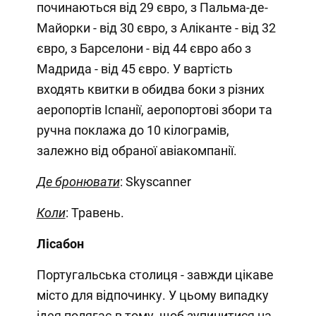
починаються від 29 євро, з Пальма-де-
Майорки - від 30 євро, з Аліканте - від 32
євро, з Барселони - від 44 євро або з
Мадрида - від 45 євро. У вартість
входять квитки в обидва боки з різних
аеропортів Іспанії, аеропортові збори та
ручна поклажа до 10 кілограмів,
залежно від обраної авіакомпанії.
Де бронювати
: Skyscanner
Коли
: Травень.
Лісабон
Португальська столиця - завжди цікаве
місто для відпочинку. У цьому випадку
ідея полягає в тому, щоб зупинитися на