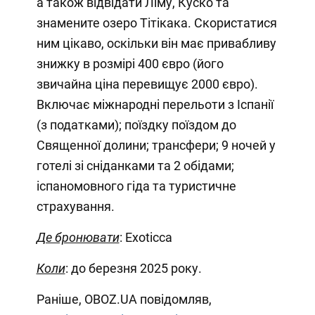
а також відвідати Ліму, Куско та
знамените озеро Тітікака. Скористатися
ним цікаво, оскільки він має привабливу
знижку в розмірі 400 євро (його
звичайна ціна перевищує 2000 євро).
Включає міжнародні перельоти з Іспанії
(з податками); поїздку поїздом до
Священної долини; трансфери; 9 ночей у
готелі зі сніданками та 2 обідами;
іспаномовного гіда та туристичне
страхування.
Де бронювати
: Exoticca
Коли
: до березня 2025 року.
Раніше, OBOZ.UA повідомляв,