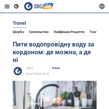
Travel
Європа
Шоубіз
Суспільство
Лайфхаки Рецепти
Travel
Ас
США
Пити водопровідну воду за
кордоном: де можна, а де
Азія
ні
Oboz
Travel
Африка
26.07.2024 09:02
Життя
Лайфхаки