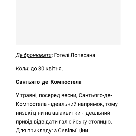
Де бронювати
: Готелі Лопесана
Коли
: до 30 квітня.
Сантьяго-де-Компостела
У травні, посеред весни, Сантьяго-де-
Компостела - ідеальний напрямок, тому
низькі ціни на авіаквитки - ідеальний
привід відвідати галісійську столицю.
Для прикладу: з Севільї ціни