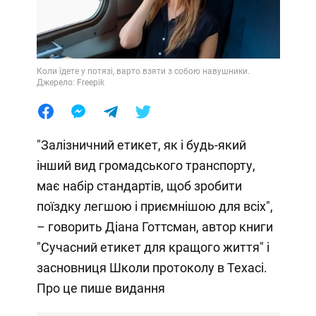
Коли їдете у потязі, варто взяти з собою навушники.
Джерело: Freepik
"Залізничний етикет, як і будь-який
інший вид громадського транспорту,
має набір стандартів, щоб зробити
поїздку легшою і приємнішою для всіх",
– говорить Діана Готтсман, автор книги
"Сучасний етикет для кращого життя" і
засновниця Школи протоколу в Техасі.
Про це пише видання