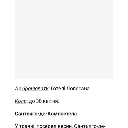
Де бронювати
: Готелі Лопесана
Коли
: до 30 квітня.
Сантьяго-де-Компостела
У травні, посеред весни, Сантьяго-де-