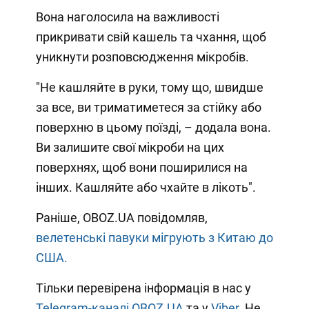
Вона наголосила на важливості
прикривати свій кашель та чхання, щоб
уникнути розповсюдження мікробів.
"Не кашляйте в руки, тому що, швидше
за все, ви триматиметеся за стійку або
поверхню в цьому поїзді, – додала вона.
Ви залишите свої мікроби на цих
поверхнях, щоб вони поширилися на
інших. Кашляйте або чхайте в лікоть".
Раніше, OBOZ.UA повідомляв,
велетенські павуки мігрують з Китаю до
США.
Тільки перевірена інформація в нас у
Telegram-каналі OBOZ.UA
та у
Viber
. Не