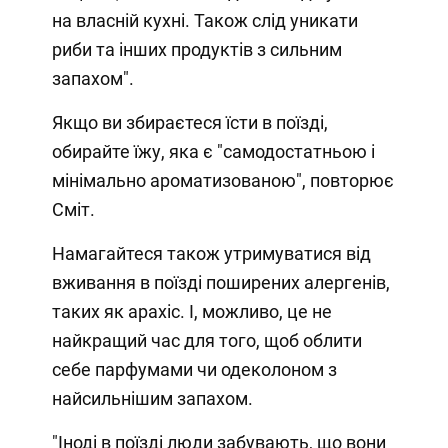
на власній кухні. Також слід уникати
риби та інших продуктів з сильним
запахом".
Якщо ви збираєтеся їсти в поїзді,
обирайте їжу, яка є "самодостатньою і
мінімально ароматизованою", повторює
Сміт.
Намагайтеся також утримуватися від
вживання в поїзді поширених алергенів,
таких як арахіс. І, можливо, це не
найкращий час для того, щоб облити
себе парфумами чи одеколоном з
найсильнішим запахом.
"Іноді в поїзді люди забувають, що вони