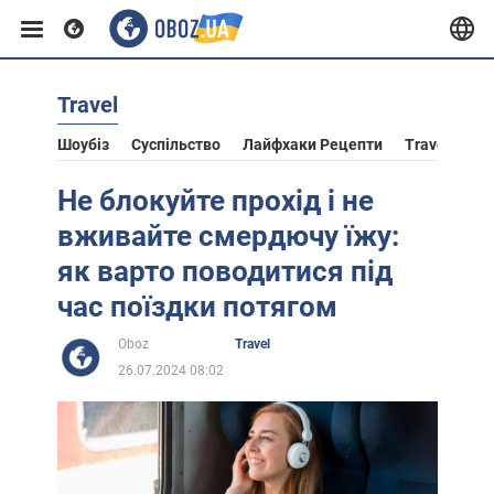
Travel
Європа
Шоубіз
Суспільство
Лайфхаки Рецепти
Travel
Ас
США
Не блокуйте прохід і не
вживайте смердючу їжу:
Азія
як варто поводитися під
час поїздки потягом
Африка
Oboz
Travel
26.07.2024 08:02
Життя
Лайфхаки