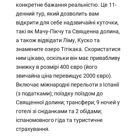
конкретне бажання реальністю. Це 11-
денний тур, який дозволить вам
відкрити для себе надзвичайні куточки,
такі як Мачу-Пікчу та Священна долина,
а також відвідати Ліму, Куско та
знамените озеро Тітікака. Скористатися
ним цікаво, оскільки він має привабливу
знижку в розмірі 400 євро (його
звичайна ціна перевищує 2000 євро).
Включає міжнародні перельоти з Іспанії
(з податками); поїздку поїздом до
Священної долини; трансфери; 9 ночей у
готелі зі сніданками та 2 обідами;
іспаномовного гіда та туристичне
страхування.