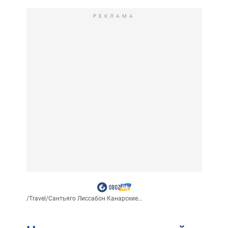
РЕКЛАМА
/
Travel
/
Сантьяго Лиссабон Канарские...