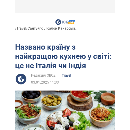
/
Travel
/
Сантьяго Лісабон Канарські...
Названо країну з
найкращою кухнею у світі:
це не Італія чи Індія
Редакція OBOZ
Travel
03.01.2025 11:33