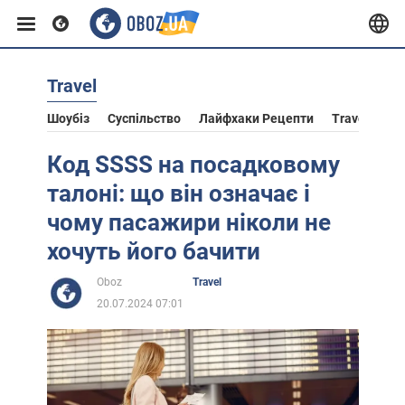
Travel
Європа
Шоубіз
Суспільство
Лайфхаки Рецепти
Travel
Ас
США
Код SSSS на посадковому
талоні: що він означає і
Азія
чому пасажири ніколи не
хочуть його бачити
Африка
Oboz
Travel
20.07.2024 07:01
Життя
Лайфхаки