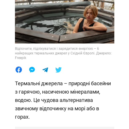
Відпочити, підлікуватися і зарядитися енергією – 6
найкращих термальних джерел у Східній Європі. Джерело:
Freepik
Термальні джерела – природні басейни
з гарячою, насиченою мінералами,
водою. Це чудова альтернатива
звичному відпочинку на морі або в
горах.