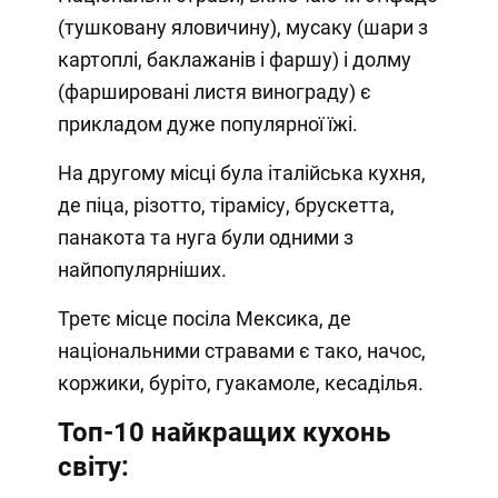
(тушковану яловичину), мусаку (шари з
картоплі, баклажанів і фаршу) і долму
(фаршировані листя винограду) є
прикладом дуже популярної їжі.
На другому місці була італійська кухня,
де піца, різотто, тірамісу, брускетта,
панакота та нуга були одними з
найпопулярніших.
Третє місце посіла Мексика, де
національними стравами є тако, начос,
коржики, буріто, гуакамоле, кесаділья.
Топ-10 найкращих кухонь
світу: