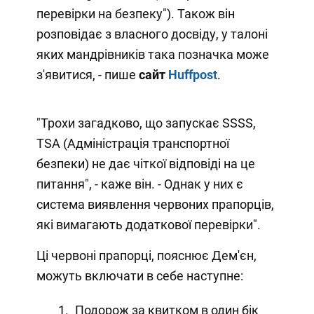
перевірки на безпеку"). Також він
розповідає з власного досвіду, у талоні
яких мандрівників така позначка може
з'явитися, - пише
сайт
H
uffpost
.
"Трохи загадково, що запускає SSSS,
TSA (Адміністрація транспортної
безпеки) не дає чіткої відповіді на це
питання", - каже він. - Однак у них є
система виявлення червоних прапорців,
які вимагають додаткової перевірки".
Ці червоні прапорці, пояснює Дем'єн,
можуть включати в себе наступне:
Подорож за квитком в один бік