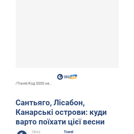
/
Travel
/
Код SSSS на...
Сантьяго, Лісабон,
Канарські острови: куди
варто поїхати цієї весни
Oboz
Travel