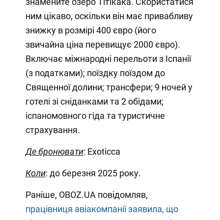
знамените озеро Тітікака. Скористатися
ним цікаво, оскільки він має привабливу
знижку в розмірі 400 євро (його
звичайна ціна перевищує 2000 євро).
Включає міжнародні перельоти з Іспанії
(з податками); поїздку поїздом до
Священної долини; трансфери; 9 ночей у
готелі зі сніданками та 2 обідами;
іспаномовного гіда та туристичне
страхування.
Де бронювати
: Exoticca
Коли
: до березня 2025 року.
Раніше, OBOZ.UA повідомляв,
працівниця авіакомпанії заявила, що