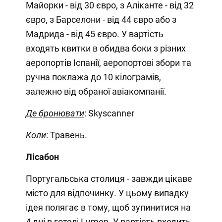
Майорки - від 30 євро, з Аліканте - від 32
євро, з Барселони - від 44 євро або з
Мадрида - від 45 євро. У вартість
входять квитки в обидва боки з різних
аеропортів Іспанії, аеропортові збори та
ручна поклажа до 10 кілограмів,
залежно від обраної авіакомпанії.
Де бронювати
: Skyscanner
Коли
: Травень.
Лісабон
Португальська столиця - завжди цікаве
місто для відпочинку. У цьому випадку
ідея полягає в тому, щоб зупинитися на
4 дні в готелі Lumen. У вартість входить