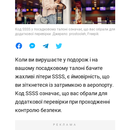
Код SSSS у посадковому талоні означає, що вас обрали для
додаткової перевірки. Джерело: prostooleh, Freepik
Коли ви вирушаєте у подорож і на
вашому посадковому талоні бачите
жахливі літери SSSS, є ймовірність, що
ви зіткнетеся із затримкою в аеропорту.
Код SSSS означає, що вас обрали для
додаткової перевірки при проходженні
контролю безпеки.
РЕКЛАМА