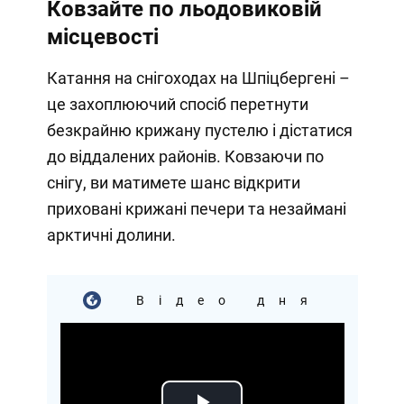
Ковзайте по льодовиковій
місцевості
Катання на снігоходах на Шпіцбергені –
це захоплюючий спосіб перетнути
безкрайню крижану пустелю і дістатися
до віддалених районів. Ковзаючи по
снігу, ви матимете шанс відкрити
приховані крижані печери та незаймані
арктичні долини.
Відео дня