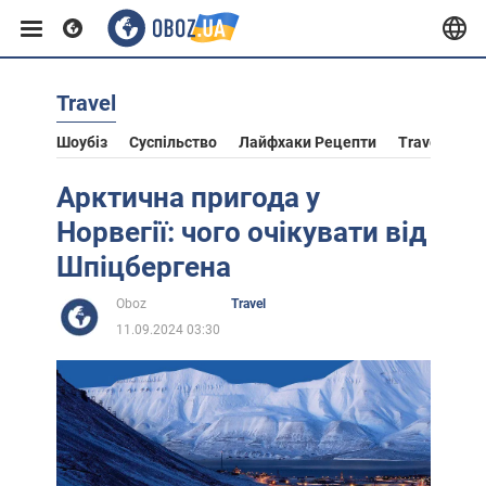
Travel
Європа
Шоубіз
Суспільство
Лайфхаки Рецепти
Travel
Ас
США
Арктична пригода у
Норвегії: чого очікувати від
Азія
Шпіцбергена
Oboz
Travel
Африка
11.09.2024 03:30
Життя
Лайфхаки