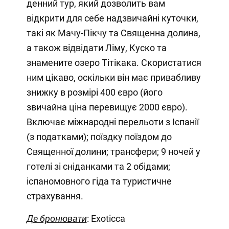
денний тур, який дозволить вам
відкрити для себе надзвичайні куточки,
такі як Мачу-Пікчу та Священна долина,
а також відвідати Ліму, Куско та
знамените озеро Тітікака. Скористатися
ним цікаво, оскільки він має привабливу
знижку в розмірі 400 євро (його
звичайна ціна перевищує 2000 євро).
Включає міжнародні перельоти з Іспанії
(з податками); поїздку поїздом до
Священної долини; трансфери; 9 ночей у
готелі зі сніданками та 2 обідами;
іспаномовного гіда та туристичне
страхування.
Де бронювати
: Exoticca