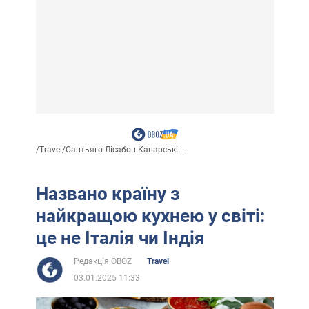
/
Travel
/
Сантьяго Лісабон Канарські...
Названо країну з
найкращою кухнею у світі:
це не Італія чи Індія
Редакція OBOZ
Travel
03.01.2025 11:33