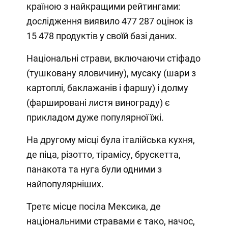
країною з найкращими рейтингами:
дослідження виявило 477 287 оцінок із
15 478 продуктів у своїй базі даних.
Національні страви, включаючи стіфадо
(тушковану яловичину), мусаку (шари з
картоплі, баклажанів і фаршу) і долму
(фаршировані листя винограду) є
прикладом дуже популярної їжі.
На другому місці була італійська кухня,
де піца, різотто, тірамісу, брускетта,
панакота та нуга були одними з
найпопулярніших.
Третє місце посіла Мексика, де
національними стравами є тако, начос,