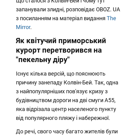
Що сталося з Колвін-Бей і чому тут
запанували злидні, розповідає OBOZ. UA
з посиланням на матеріал видання
The
Mirror
.
Як квітучий приморський
курорт перетворився на
"пекельну діру"
Існує кілька версій, що пояснюють
причину занепаду Колвін-Бей. Так, одна
з найпопулярніших пов'язує кризу з
будівництвом дороги на дві смуги А55,
яка відрізала центр населеного пункту
від популярного пляжу і набережної.
До речі, свого часу багато жителів були