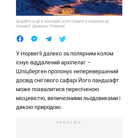
Додайте ці дії в закладки, коли поїдете в подорож до
Норвегії. Джерело: Pinterest
У Норвегії далеко за полярним колом
існує віддалений архіпелаг –
Шпіцберген пропонує неперевершений
досвід снігового сафарі Його ландшафт
може похвалитися пересіченою
місцевістю, величезними льодовиками і
дикою природою.
РЕКЛАМА