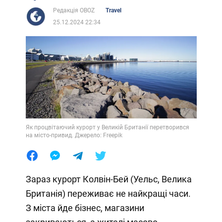
Редакція OBOZ
Travel
25.12.2024 22:34
Як процвітаючий курорт у Великій Британії перетворився
на місто-привид. Джерело: Freepik
Зараз курорт Колвін-Бей (Уельс, Велика
Британія) переживає не найкращі часи.
З міста йде бізнес, магазини