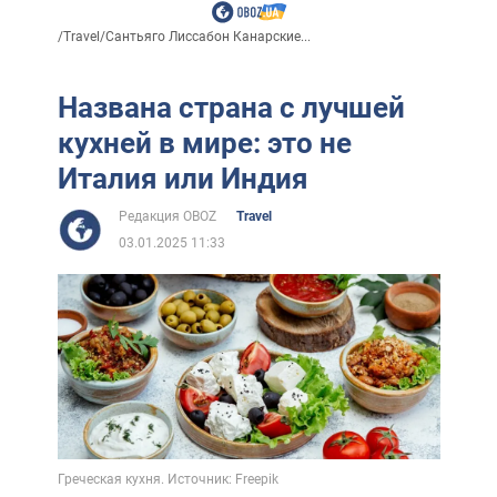
/
Travel
/
Сантьяго Лиссабон Канарские...
Названа страна с лучшей
кухней в мире: это не
Италия или Индия
Редакция OBOZ
Travel
03.01.2025 11:33
Греческая кухня. Источник: Freepik