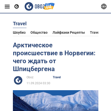
Travel
Европа
Шоубиз
Общество
Лайфхаки Рецепты
Travel
Аст
США
Арктическое
происшествие в Норвегии:
Азия
чего ждать от
Шпицбергена
Африка
Oboz
Travel
11.09.2024 03:30
Жизнь
Лайфхаки