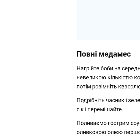
Повні медамес
Нагрійте боби на серед
невеликою кількістю ко
потім розімніть квасол
Подрібніть часник і зе
сік і перемішайте.
Поливаємо гострим соус
оливковою олією першо