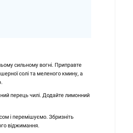
ньому сильному вогні. Приправте
шерної солі та меленого кмину, а
ю.
лений перець чилі. Додайте лимонний
ом і перемішуємо. Збризніть
го віджимання.