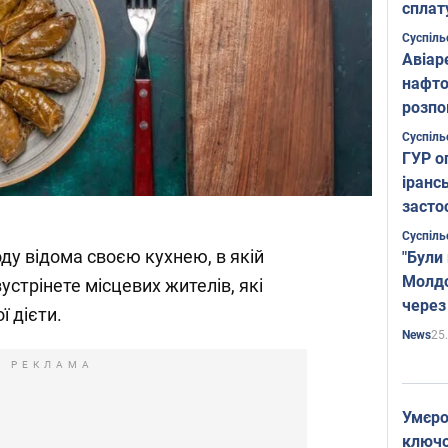
сплат
Суспіль
Авіар
нафто
розпо
страте
Суспіль
ГУР о
іранс
засто
Суспіль
ду відома своєю кухнею, в якій
"Були
Молдо
 зустрінете місцевих жителів, які
через
 дієти.
25
News
РЕКЛАМА
Умєро
ключов