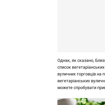
Однак, як сказано, Бли
список вегетаріанських с
вуличних торговців на п
вегетаріанських вулични
можете спробувати при