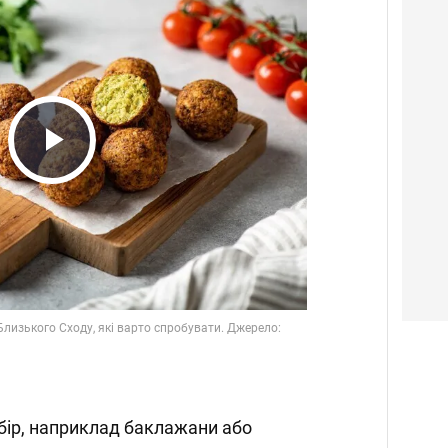
Play
Video
ибір, наприклад баклажани або