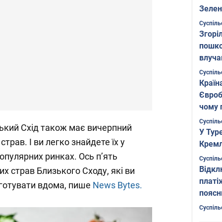
Зелен
листо
Суспіль
Згоріл
пошко
влуча
Фото
Суспіль
Країн
Євроб
чому 
Суспіль
зький Схід також має вичерпний
У Тур
трав. І ви легко знайдете їх у
Кремл
опулярних ринках. Ось п’ять
Суспіль
Відкл
х страв Близького Сходу, які ви
платі
готувати вдома, пише
News Bytes.
поясн
Суспіль