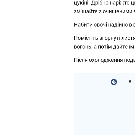
цукіні. Дрібно наріжте ц
змішайте з очищеними 
Набити овочі надійно в 
Помістіть згорнуті лист
вогонь, а потім дайте 
Після охолодження пода
В