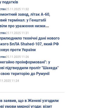
у податків
25.11.2025 11:32
ство
емонтний завод, літак А-60,
вий термінал: у Генштабі
віли про ураження низки
гічних об'єктів Росії
25.11.2025 11:31
ство
прилюднило технічні дані нового
ького БпЛА Shahed-107, який РФ
совує проти України
25.11.2025 11:26
ство
 негайно проінформовані": у
ві підтвердили проліт "Шахеда"
 свою територію до Румунії
.11.2025 11:24
в заявив, що в Женеві узгодили
і умови мирної угоди: візит