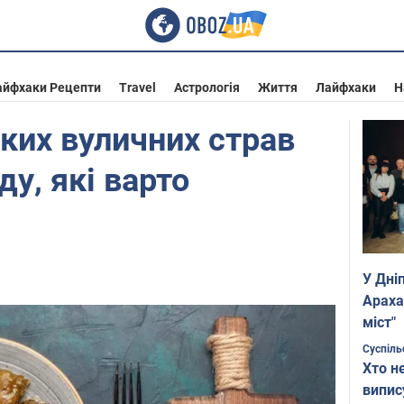
айфхаки Рецепти
Travel
Астрологія
Життя
Лайфхаки
Н
ьких вуличних страв
у, які варто
У Дні
Араха
міст"
Суспіль
Хто н
випис