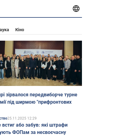
аука
Кіно
прі зірвалося передвиборче турне
мії під ширмою "прифронтових
25.11.2025 12:29
ство
е встиг або забув: які штрафи
ують ФОПам за несвоєчасну