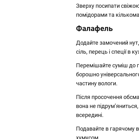
Зверху посипати свіжо
помідорами та кільком
Фалафель
Додайте замочений нут,
сіль, перець і спеції в
Перемішайте суміш до 
борошно універсального
частину вологи.
Після просочення обсма
вона не підрум’яниться,
всередині.
Подавайте в гарячому в
хумусом.