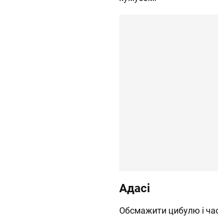
Адасі
Обсмажити цибулю і часн