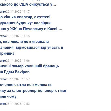
ського до США очікується у
паді
25.11.2025 11:17
ство
о кілька квартир, є суттєві
дження будинку: наслідки
ння у ЖК на Печерську в Києві.
25.11.2025 11:15
ство
а, яка ніколи не вигравала
ачення, відмовилася від участі: в
причина
25.11.2025 11:06
ство
еччині помер колишній бранець
я Едем Бекіров
25.11.2025 10:57
ство
ючення світла не зменшать
жку за електроенергію: енергетики
или чому
25.11.2025 10:53
ство