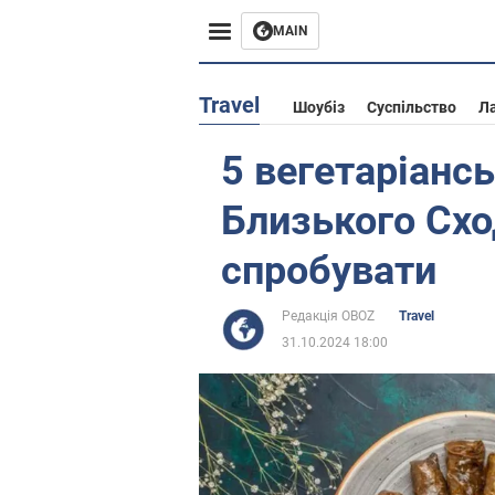
MAIN
Європа
Travel
Шоубіз
Суспільство
Л
США
5 вегетаріанс
Азія
Близького Сход
Африка
спробувати
Життя
Редакція OBOZ
Travel
31.10.2024 18:00
Лайфхаки