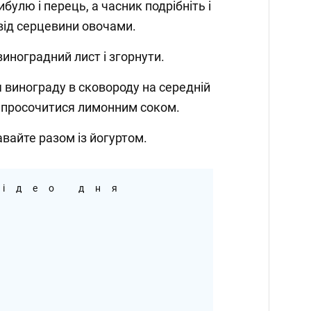
ибулю і перець, а часник подрібніть і
від серцевини овочами.
виноградний лист і згорнути.
я винограду в сковороду на середній
їм просочитися лимонним соком.
вайте разом із йогуртом.
ідео дня