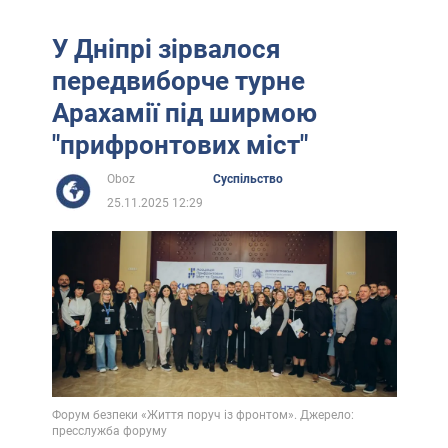
У Дніпрі зірвалося
передвиборче турне
Арахамії під ширмою
"прифронтових міст"
Oboz
Суспільство
25.11.2025 12:29
Форум безпеки «Життя поруч із фронтом». Джерело:
пресслужба форуму