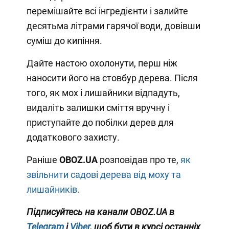
перемішайте всі інгредієнти і залийте
десятьма літрами гарячої води, довівши
суміш до кипіння.
Дайте настою охолонути, перш ніж
наносити його на стовбур дерева. Після
того, як мох і лишайники відпадуть,
видаліть залишки сміття вручну і
приступайте до побілки дерев для
додаткового захисту.
Раніше
OBOZ.UA
розповідав про те,
як
звільнити садові дерева від моху та
лишайників.
Підписуйтесь на канали OBOZ
.UA
в
Telegram
і
Viber
, щоб бути в курсі останніх