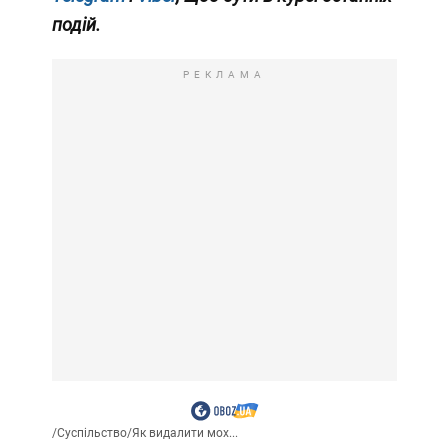
подій.
РЕКЛАМА
/
Суспільство
/
Як видалити мох...