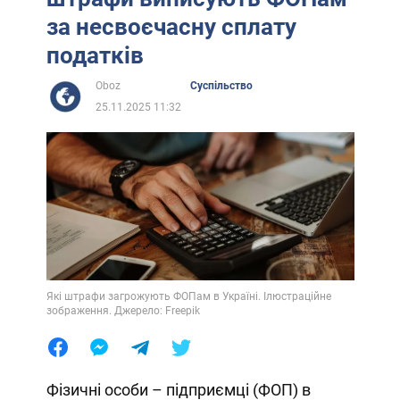
за несвоєчасну сплату
податків
Oboz
Суспільство
25.11.2025 11:32
Які штрафи загрожують ФОПам в Україні. Ілюстраційне
зображення. Джерело: Freepik
Фізичні особи – підприємці (ФОП) в