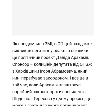
Як повідомляло ЗМІ, в ОП цей захід вже
викликав негативну реакцію оскільки
це політичний проєкт Давіда Арахамії.
Спонсор – колишній депутата від ОПЗЖ
з Харківшини Ігоря Абрамовича, який
нині перебуває закордоном. І все це в
той час, коли Арахамія влаштовує
партійний заколот проти президента.
Щодо ролі Терехова у цьому проєкті, це
може зіграти для нього поганий жарт.