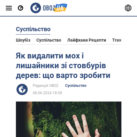
Суспільство
Європа
Шоубіз
Суспільство
Лайфхаки Рецепти
Travel
Ас
США
Як видалити мох і
лишайники зі стовбурів
Азія
дерев: що варто зробити
Редакція OBOZ
Суспільство
Африка
08.06.2024 18:58
Життя
Лайфхаки