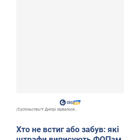
/
Суспільство
/
У Дніпрі зірвалося...
Хто не встиг або забув: які
штрафи виписують ФОПам