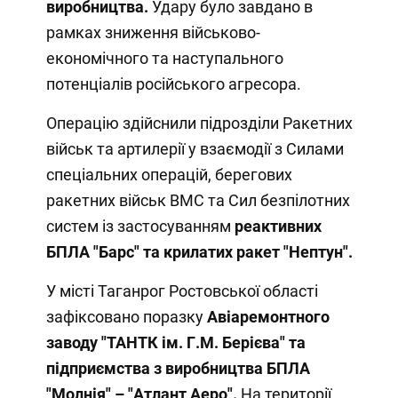
виробництва.
Удару було завдано в
рамках зниження військово-
економічного та наступального
потенціалів російського агресора.
Операцію здійснили підрозділи Ракетних
військ та артилерії у взаємодії з Силами
спеціальних операцій, берегових
ракетних військ ВМС та Сил безпілотних
систем із застосуванням
реактивних
БПЛА "Барс" та крилатих ракет "Нептун".
У місті Таганрог Ростовської області
зафіксовано поразку
Авіаремонтного
заводу "ТАНТК ім. Г.М. Берієва" та
підприємства з виробництва БПЛА
"Молнія" – "Атлант Аеро".
На території