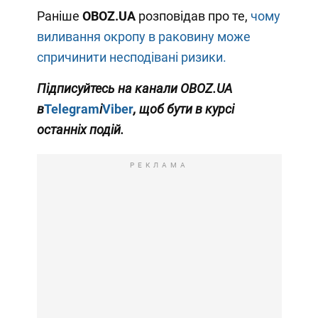
Раніше
OBOZ
.
UA
розповідав про те,
чому
виливання окропу в раковину може
спричинити несподівані ризики.
Підписуйтесь на канали
OBOZ
.
UA
в
Telegram
і
Viber
, щоб бути в курсі
останніх подій.
РЕКЛАМА