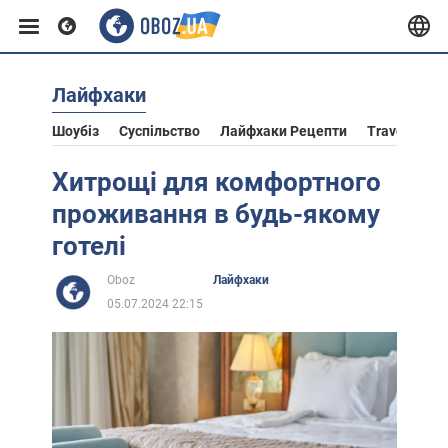
Лайфхаки
Європа
Шоубіз
Суспільство
Лайфхаки Рецепти
Travel
Ас
США
Хитрощі для комфортного
проживання в будь-якому
Азія
готелі
Oboz
Лайфхаки
Африка
05.07.2024 22:15
Життя
Лайфхаки