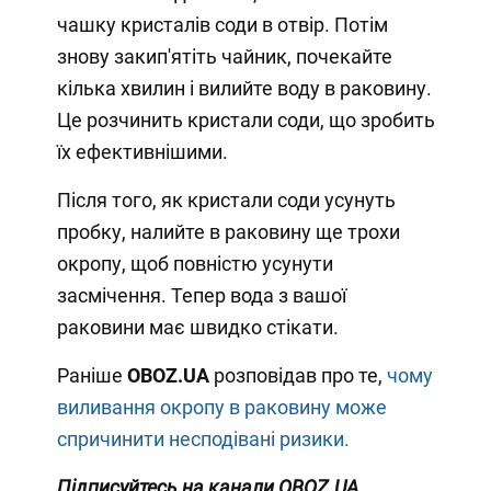
чашку кристалів соди в отвір. Потім
знову закип'ятіть чайник, почекайте
кілька хвилин і вилийте воду в раковину.
Це розчинить кристали соди, що зробить
їх ефективнішими.
Після того, як кристали соди усунуть
пробку, налийте в раковину ще трохи
окропу, щоб повністю усунути
засмічення. Тепер вода з вашої
раковини має швидко стікати.
Раніше
OBOZ
.
UA
розповідав про те,
чому
виливання окропу в раковину може
спричинити несподівані ризики.
Підписуйтесь на канали
OBOZ
.
UA