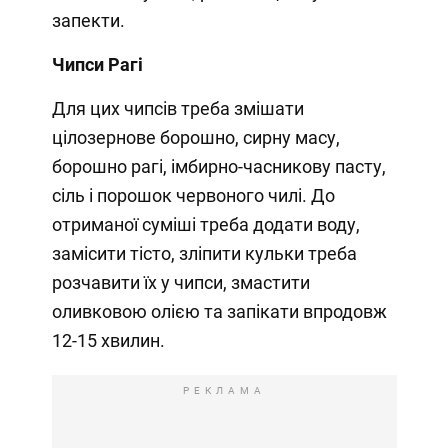
запекти.
Чипси Рагі
Для цих чипсів треба змішати
цілозернове борошно, сирну масу,
борошно рагі, імбирно-часникову пасту,
сіль і порошок червоного чилі. До
отриманої суміші треба додати воду,
замісити тісто, зліпити кульки треба
розчавити їх у чипси, змастити
оливковою олією та запікати впродовж
12-15 хвилин.
РЕКЛАМА