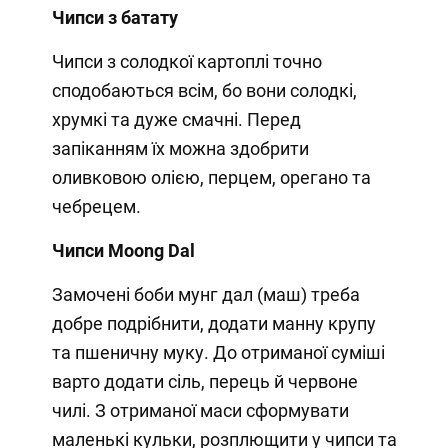
Чипси з батату
Чипси з солодкої картоплі точно
сподобаються всім, бо вони солодкі,
хрумкі та дуже смачні. Перед
запіканням їх можна здобрити
оливковою олією, перцем, орегано та
чебрецем.
Чипси Moong Dal
Замочені боби мунг дал (маш) треба
добре подрібнити, додати манну крупу
та пшеничну муку. До отриманої суміші
варто додати сіль, перець й червоне
чилі. З отриманої маси сформувати
маленькі кульки, розплющити у чипси та