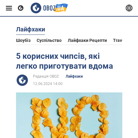
Лайфхаки
Європа
Шоубіз
Суспільство
Лайфхаки Рецепти
Travel
Ас
США
5 корисних чипсів, які
легко приготувати вдома
Азія
Редакція OBOZ
Лайфхаки
12.06.2024 14:00
Африка
Життя
Лайфхаки