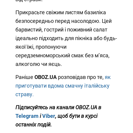
Прикрасьте свіжим листям базиліка
безпосередньо перед насолодою. Цей
барвистий, гострий і поживний салат
ідеально підходить для пікніка або будь-
якої їжі, пропонуючи
середземноморський смак без м’яса,
алкоголю чи яєць.
Раніше
OBOZ
.UA
розповідав про те,
як
приготувати вдома смачну італійську
страву.
Підписуйтесь на канали OBOZ
.UA
в
Telegram
і
Viber
, щоб бути в курсі
останніх подій.