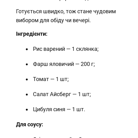
Готується швидко, тож стане чудовим
вибором для обіду чи вечері.
Інгредієнти:
Рис варений — 1 склянка;
Фарш яловичий — 200 г;
Томат — 1 шт;
Салат Айсберг — 1 шт;
Цибуля синя — 1 шт.
Для соусу: