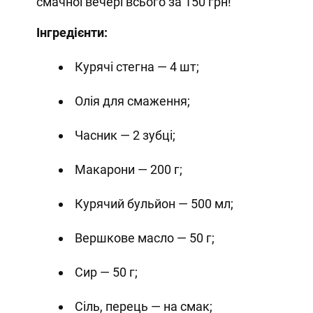
смачної вечері всього за 150 грн!
Інгредієнти:
Курячі стегна — 4 шт;
Олія для смаження;
Часник — 2 зубці;
Макарони — 200 г;
Курячий бульйон — 500 мл;
Вершкове масло — 50 г;
Сир — 50 г;
Сіль, перець — на смак;