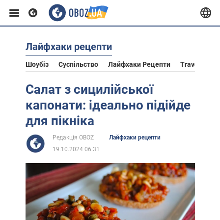
Лайфхаки рецепти
Європа
Шоубіз
Суспільство
Лайфхаки Рецепти
Travel
Ас
США
Салат з сицилійської
капонати: ідеально підійде
Азія
для пікніка
Редакція OBOZ
Лайфхаки рецепти
Африка
19.10.2024 06:31
Життя
Лайфхаки