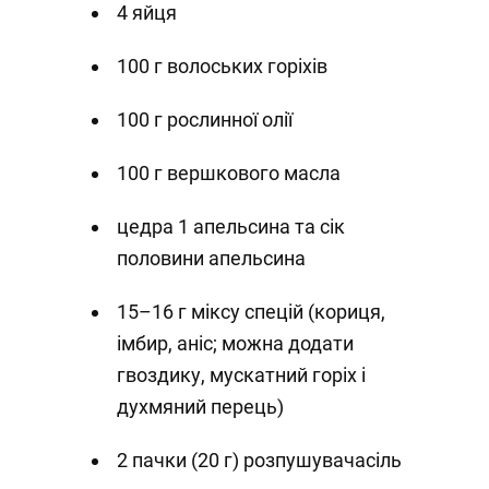
4 яйця
100 г волоських горіхів
100 г рослинної олії
100 г вершкового масла
цедра 1 апельсина та сік
половини апельсина
15–16 г міксу спецій (кориця,
імбир, аніс; можна додати
гвоздику, мускатний горіх і
духмяний перець)
2 пачки (20 г) розпушувачасіль