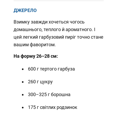
ДЖЕРЕЛО
Взимку завжди хочеться чогось
домашнього, теплого й ароматного. І
цей легкий гарбузовий пиріг точно стане
вашим фаворитом.
На форму 26–28 см:
600 г тертого гарбуза
260 г цукру
300–325 г борошна
175 г світлих родзинок