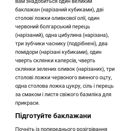
вам знадобиться один великий
баклажан (нарізаний кубиками), дві
столові ложки оливкової олії, один
червоний болгарський перець
(нарізаний), одна цибулина (нарізана),
три зубчики часнику (подрібнені), два
помідори (нарізані кубиками), один
чверть склянки каперсів, чверть
склянки зелених оливок (нарізаних), три
столові ложки червоного винного оцту,
одна столова ложка цукру, сіль і перець
за смаком і листя свіжого базиліка для
прикраси.
Підготуйте баклажани
Почніть із попереднього розігрівання