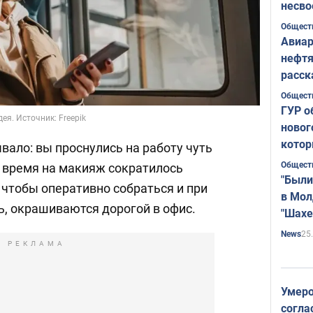
несво
Общест
Авиар
нефтя
расск
страт
Общест
ГУР о
ея. Источник: Freepik
новог
котор
вало: вы проснулись на работу чуть
Общест
то время на макияж сократилось
"Были
 чтобы оперативно собраться и при
в Мол
ь, окрашиваются дорогой в офис.
"Шахе
Румы
25
News
РЕКЛАМА
Умеро
согла