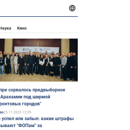
Наука
Кино
пре сорвалось предвыборное
 Арахамии под ширмой
ронтовых городов"
25.11.2025 12:29
во
е успел или забыл: какие штрафы
ывают "ФОПам" за