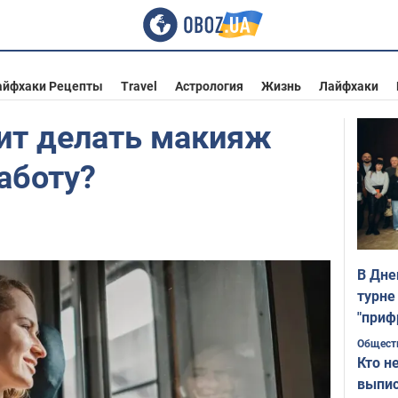
айфхаки Рецепты
Travel
Астрология
Жизнь
Лайфхаки
оит делать макияж
работу?
В Дне
турне
"приф
Общест
Кто н
выпис