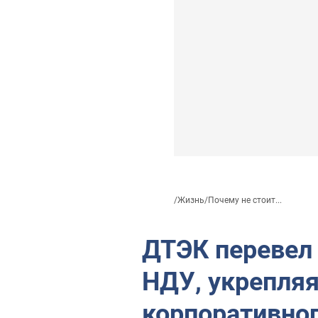
/
Жизнь
/
Почему не стоит...
ДТЭК перевел 
НДУ, укрепля
корпоративног