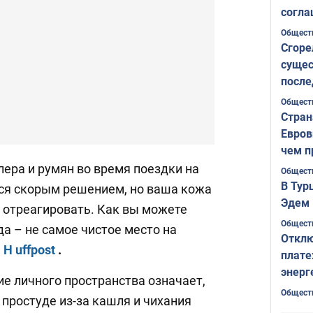
согла
ожида
Общест
Сгоре
сущес
после
Печер
Общест
Стран
Евров
чем п
ера и румян во время поездки на
Общест
В Тур
ся скорым решением, но ваша кожа
Эдем 
о отреагировать. Как вы можете
Общест
да – не самое чистое место на
Отклю
е
H
uffpost
.
плате
энерг
вие личного пространства означает,
Общест
 простуде из-за кашля и чихания