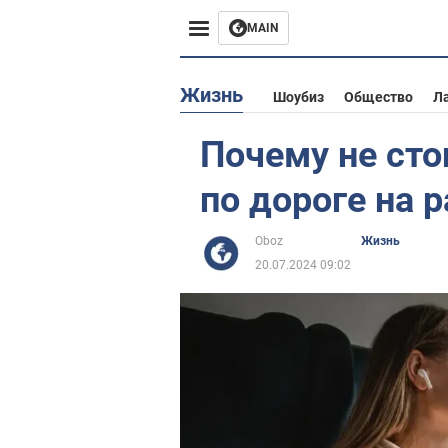
MAIN
Европа
Жизнь
Шоубиз
Общество
Л
США
Почему не ст
Азия
по дороге на 
Африка
Oboz
Жизнь
20.07.2024 09:02
Жизнь
Лайфхаки