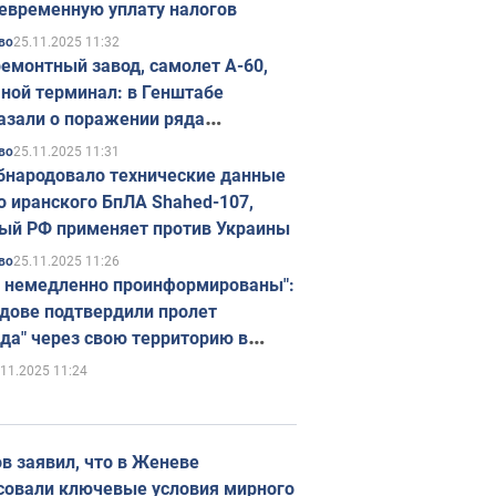
евременную уплату налогов
25.11.2025 11:32
во
емонтный завод, самолет А-60,
ной терминал: в Генштабе
азали о поражении ряда
егических объектов России
25.11.2025 11:31
во
бнародовало технические данные
о иранского БпЛА Shahed-107,
ый РФ применяет против Украины
25.11.2025 11:26
во
 немедленно проинформированы":
дове подтвердили пролет
да" через свою территорию в
нию
.11.2025 11:24
в заявил, что в Женеве
совали ключевые условия мирного