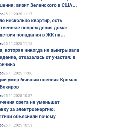
шения: визит Зеленского в США
ется в ноябре
25.11.2025 11:17
во
ло несколько квартир, есть
твенные повреждения дома:
дствия попадания в ЖК на
ске в Киеве. Фото
25.11.2025 11:15
во
а, которая никогда не выигрывала
идение, отказалась от участия: в
ричина
25.11.2025 11:06
во
ции умер бывший пленник Кремля
Бекиров
25.11.2025 10:57
во
чения света не уменьшат
жку за электроэнергию:
етики объяснили почему
25.11.2025 10:53
во