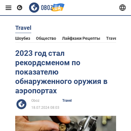
Travel
Европа
Шоубиз
Общество
Лайфхаки Рецепты
Travel
Аст
США
2023 год стал
рекордсменом по
Азия
показателю
обнаруженного оружия в
Африка
аэропортах
Oboz
Travel
Жизнь
18.07.2024 08:03
Лайфхаки