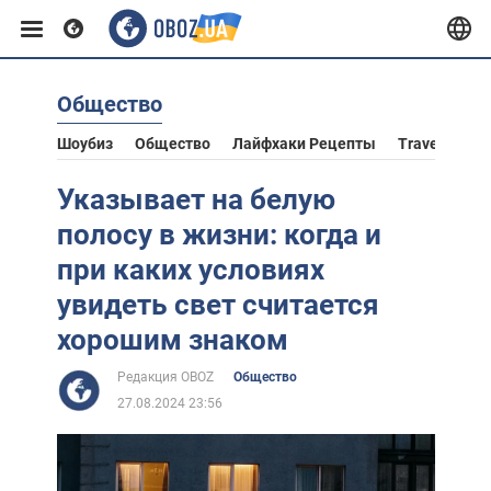
Общество
Европа
Шоубиз
Общество
Лайфхаки Рецепты
Travel
Аст
США
Указывает на белую
полосу в жизни: когда и
Азия
при каких условиях
увидеть свет считается
Африка
хорошим знаком
Редакция OBOZ
Общество
Жизнь
27.08.2024 23:56
Лайфхаки