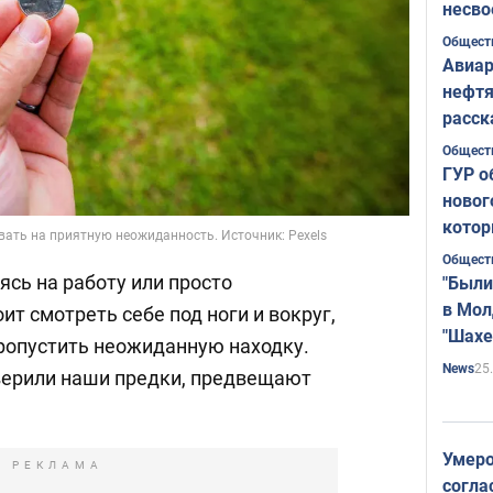
несво
Общест
Авиар
нефтя
расск
страт
Общест
ГУР о
новог
котор
ать на приятную неожиданность. Источник: Pexels
Общест
ясь на работу или просто
"Были
в Мол
ит смотреть себе под ноги и вокруг,
"Шахе
ропустить неожиданную находку.
Румы
25
News
 верили наши предки, предвещают
Умеро
РЕКЛАМА
согла