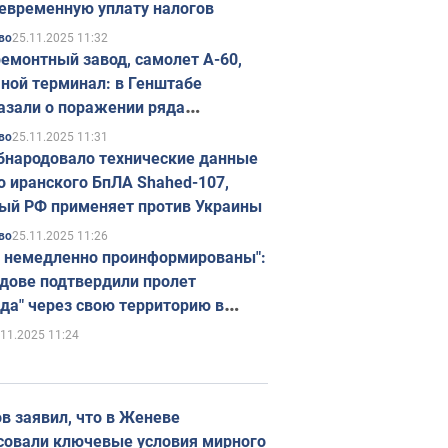
евременную уплату налогов
25.11.2025 11:32
во
емонтный завод, самолет А-60,
ной терминал: в Генштабе
азали о поражении ряда
егических объектов России
25.11.2025 11:31
во
бнародовало технические данные
о иранского БпЛА Shahed-107,
ый РФ применяет против Украины
25.11.2025 11:26
во
 немедленно проинформированы":
дове подтвердили пролет
да" через свою территорию в
нию
.11.2025 11:24
в заявил, что в Женеве
совали ключевые условия мирного