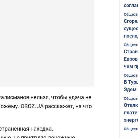
согла
ожида
Общест
Сгоре
сущес
после
Печер
Общест
Стран
Евров
чем п
Общест
В Тур
Эдем 
талисманов нельзя, чтобы удача не
Общест
Отклю
хожему. OBOZ.UA расскажет, на что
плате
энерг
страненная находка,
Общест
шую, но приятную денежную