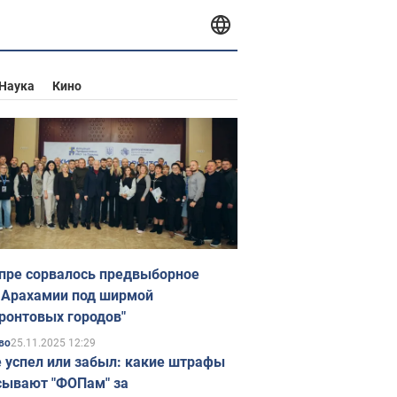
Наука
Кино
пре сорвалось предвыборное
 Арахамии под ширмой
ронтовых городов"
25.11.2025 12:29
во
е успел или забыл: какие штрафы
ывают "ФОПам" за