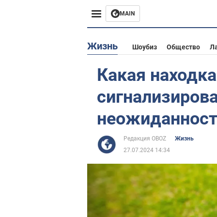
MAIN
Европа
Жизнь
Шоубиз
Общество
Л
США
Какая находка
Азия
сигнализирова
Африка
неожиданнос
Жизнь
Редакция OBOZ
Жизнь
27.07.2024 14:34
Лайфхаки