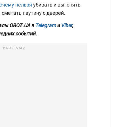
очему нельзя
убивать и выгонять
е сметать паутину с дверей.
алы OBOZ.UA в
Telegram
и
Viber
,
ледних событий.
РЕКЛАМА