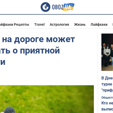
айфхаки Рецепты
Travel
Астрология
Жизнь
Лайфхаки
 на дороге может
ть о приятной
ти
В Дне
турне
"приф
Общест
Кто н
выпис