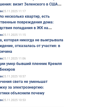
шения: визит Зеленского в США
ется в ноябре
25.11.2025 11:17
во
ло несколько квартир, есть
твенные повреждения дома:
дствия попадания в ЖК на
ске в Киеве. Фото
25.11.2025 11:15
во
а, которая никогда не выигрывала
идение, отказалась от участия: в
ричина
25.11.2025 11:06
во
ции умер бывший пленник Кремля
Бекиров
25.11.2025 10:57
во
чения света не уменьшат
жку за электроэнергию:
етики объяснили почему
25.11.2025 10:53
во