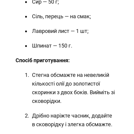
Сир — 50 г;
Сіль, перець — на смак;
Лавровий лист — 1 шт;
Шпинат — 150 г.
Спосіб приготування:
Стегна обсмажте на невеликій
кількості олії до золотистої
скоринки з двох боків. Вийміть зі
сковорідки.
Дрібно наріжте часник, додайте
в сковорідку і злегка обсмажте.