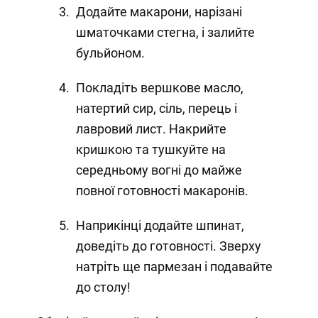
Додайте макарони, нарізані
шматочками стегна, і залийте
бульйоном.
Покладіть вершкове масло,
натертий сир, сіль, перець і
лавровий лист. Накрийте
кришкою та тушкуйте на
середньому вогні до майже
повної готовності макаронів.
Наприкінці додайте шпинат,
доведіть до готовності. Зверху
натріть ще пармезан і подавайте
до столу!