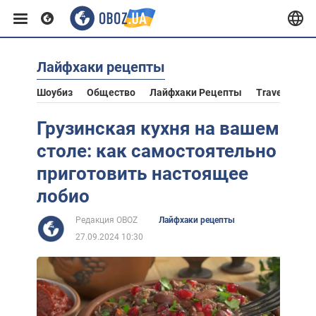
Лайфхаки рецепты
Европа
Шоубиз
Общество
Лайфхаки Рецепты
Travel
Аст
США
Грузинская кухня на вашем
столе: как самостоятельно
Азия
приготовить настоящее
лобио
Африка
Редакция OBOZ
Лайфхаки рецепты
27.09.2024 10:30
Жизнь
Лайфхаки