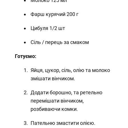
Молоко 125 мл
Фарш курячий 200 г
Цибуля 1/2 шт
Сіль / перець за смаком
Готуємо:
Яйця, цукор, сіль, олію та молоко
змішати вінчиком.
Додати борошно, та ретельно
перемішати вінчиком,
розбиваючи комки.
Пательню змастити олією.