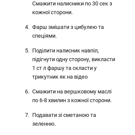
Смажити налисники по 30 сек з
кожної сторони.
Фарш змішати з цибулею та
спеціями.
Поділити налисник навпіл,
підігнути одну сторону, викласти
1 ст л фаршу та скласти у
трикутник як на відео
Смажити на вершковому маслі
по 6-8 хвилин з кожної сторони.
Подавати зі сметаною та
зеленню.