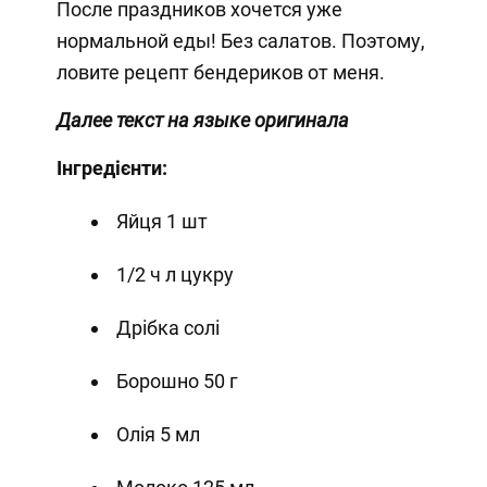
После праздников хочется уже
нормальной еды! Без салатов. Поэтому,
ловите рецепт бендериков от меня.
Далее текст на языке оригинала
Інгредієнти:
Яйця 1 шт
1/2 ч л цукру
Дрібка солі
Борошно 50 г
Олія 5 мл