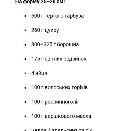
На форму 26–28 см:
600 г тертого гарбуза
260 г цукру
300–325 г борошна
175 г світлих родзинок
4 яйця
100 г волоських горіхів
100 г рослинної олії
100 г вершкового масла
цедра 1 апельсина та сік