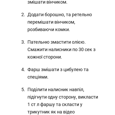
змішати вінчиком.
Додати борошно, та ретельно
перемішати вінчиком,
розбиваючи комки.
Пательню змастити олією.
Смажити налисники по 30 сек з
кожної сторони.
Фарш змішати з цибулею та
спеціями.
Поділити налисник навпіл,
підігнути одну сторону, викласти
1 ст л фаршу та скласти у
трикутник як на відео