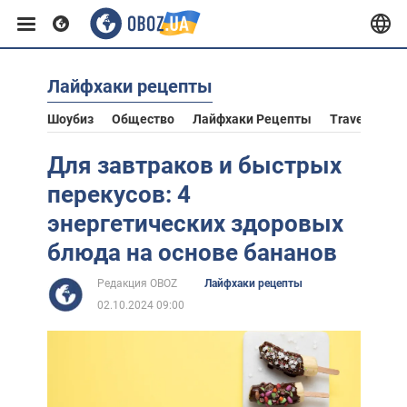
Лайфхаки рецепты
Европа
Шоубиз
Общество
Лайфхаки Рецепты
Travel
Аст
США
Для завтраков и быстрых
перекусов: 4
Азия
энергетических здоровых
блюда на основе бананов
Африка
Редакция OBOZ
Лайфхаки рецепты
02.10.2024 09:00
Жизнь
Лайфхаки