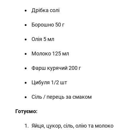
Дрібка солі
Борошно 50 г
Олія 5 мл
Молоко 125 мл
Фарш курячий 200 г
Цибуля 1/2 шт
Сіль / перець за смаком
Готуємо:
Яйця, цукор, сіль, олію та молоко