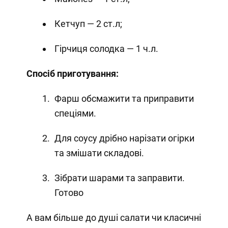
Кетчуп — 2 ст.л;
Гірчиця солодка — 1 ч.л.
Спосіб приготування:
Фарш обсмажити та приправити
спеціями.
Для соусу дрібно нарізати огірки
та змішати складові.
Зібрати шарами та заправити.
Готово
А вам більше до душі салати чи класичні