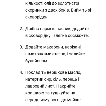
кількості олії до золотистої
скоринки з двох боків. Вийміть зі
сковорідки.
Дрібно наріжте часник, додайте
в сковорідку і злегка обсмажте.
Додайте макарони, нарізані
шматочками стегна, і залийте
бульйоном.
Покладіть вершкове масло,
натертий сир, сіль, перець і
лавровий лист. Накрийте
кришкою та тушкуйте на
середньому вогні до майже