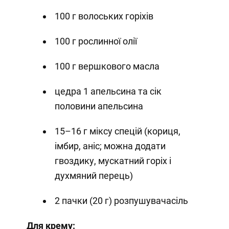
100 г волоських горіхів
100 г рослинної олії
100 г вершкового масла
цедра 1 апельсина та сік
половини апельсина
15–16 г міксу спецій (кориця,
імбир, аніс; можна додати
гвоздику, мускатний горіх і
духмяний перець)
2 пачки (20 г) розпушувачасіль
Для крему: