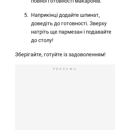
повної готовності макаронів.
Наприкінці додайте шпинат,
доведіть до готовності. Зверху
натріть ще пармезан і подавайте
до столу!
Зберігайте, готуйте із задоволенням!
РЕКЛАМА