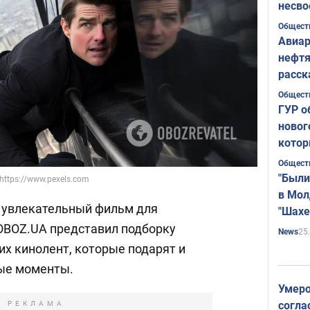
несво
Общест
Авиар
нефтя
расск
страт
Общест
ГУР о
новог
котор
Общест
"Были
ttps://www.pexels.com
в Мол
 увлекательный фильм для
"Шахе
Румы
OBOZ.UA представил подборку
25
News
х кинолент, которые подарят и
ные моменты.
Умеро
согла
РЕКЛАМА