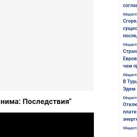
согла
ожида
Общест
Сгоре
сущес
после
Печер
Общест
Стран
Евров
чем п
Общест
В Тур
Эдем 
Общест
нима: Последствия"
Отклю
плате
энерг
Общест