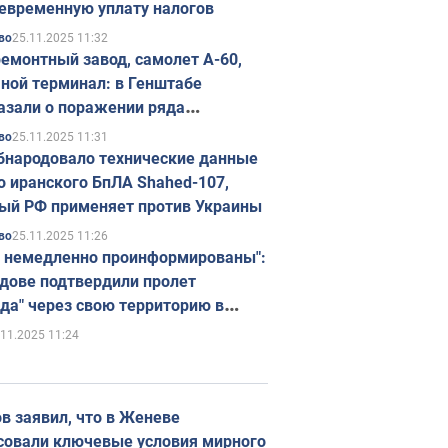
евременную уплату налогов
25.11.2025 11:32
во
емонтный завод, самолет А-60,
ной терминал: в Генштабе
азали о поражении ряда
егических объектов России
25.11.2025 11:31
во
бнародовало технические данные
о иранского БпЛА Shahed-107,
ый РФ применяет против Украины
25.11.2025 11:26
во
 немедленно проинформированы":
дове подтвердили пролет
да" через свою территорию в
нию
.11.2025 11:24
в заявил, что в Женеве
совали ключевые условия мирного