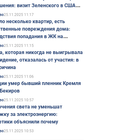
шения: визит Зеленского в США
ется в ноябре
25.11.2025 11:17
во
ло несколько квартир, есть
твенные повреждения дома:
дствия попадания в ЖК на
ске в Киеве. Фото
25.11.2025 11:15
во
а, которая никогда не выигрывала
идение, отказалась от участия: в
ричина
25.11.2025 11:06
во
ции умер бывший пленник Кремля
Бекиров
25.11.2025 10:57
во
чения света не уменьшат
жку за электроэнергию:
етики объяснили почему
25.11.2025 10:53
во