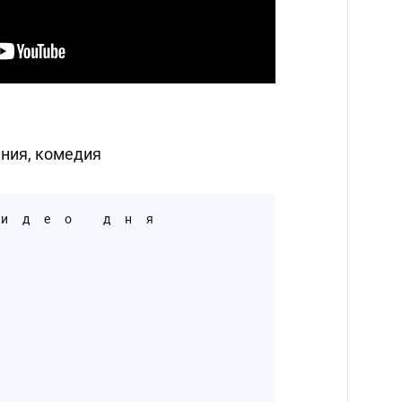
ния, комедия
идео дня