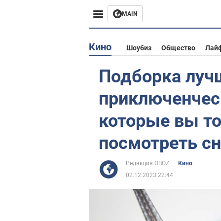
MAIN
Европа
Кино
Шоубиз
Общество
Лай
США
Подборка луч
Азия
приключенчес
Африка
которые вы то
посмотреть с
Жизнь
Лайфхаки
Редакция OBOZ
Кино
02.12.2023 22:44