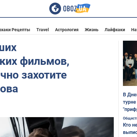
фхаки Рецепты
Travel
Астрология
Жизнь
Лайфхаки
На
ших
ких фильмов,
чно захотите
нова
В Дне
турне
"приф
Общест
Кто н
выпис