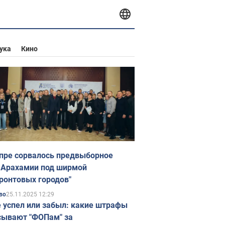
ука
Кино
пре сорвалось предвыборное
 Арахамии под ширмой
ронтовых городов"
25.11.2025 12:29
во
е успел или забыл: какие штрафы
ывают "ФОПам" за