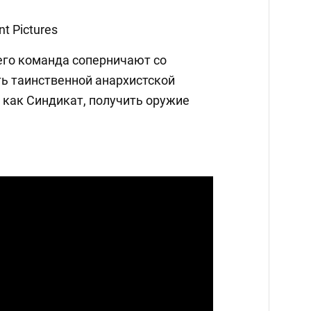
t Pictures
 его команда соперничают со
ть таинственной анархистской
 как Синдикат, получить оружие