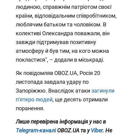
людиною, справжнім патріотом своєї
країни, відповідальним співробітником,
люблячим батьком та чоловіком. В
колективі Олександра поважали, він
завжди підтримував позитивну
атмосферу й був тим, на кого можна
покластися", – додали в міськраді.
Як повідомляв OBOZ.UA, Росія 20
листопада завдала удару по
Запоріжжю. Внаслідок атаки
загинули
п'ятеро людей
, ще десять отримали
поранення.
Лише перевірена інформація у нас в
Telegram-каналі
OBOZ.UA та у
Viber
. Не