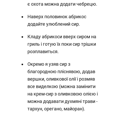
є охота можна додати чебрецю.
Наверх половинок абрикос
додайте улюблений сир.
Кладу абрикоси вверх сиром на
гриль і готую їх поки сир трішки
розплавиться.
Окремо я узяв сир з
благородною пліснявою, додав
вершки, оливкової олії і розмяв
все виделкою (можна замінити
на крем-сир з оливковою олією і
можна додавати духмяні трави -
тархун, орегано, майоран).