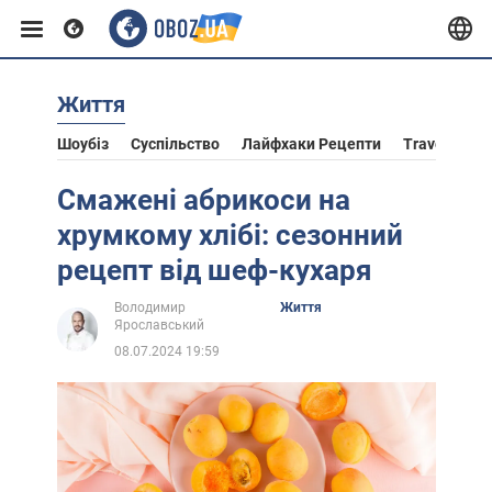
Життя
Європа
Шоубіз
Суспільство
Лайфхаки Рецепти
Travel
Ас
США
Смажені абрикоси на
хрумкому хлібі: сезонний
Азія
рецепт від шеф-кухаря
Володимир
Життя
Ярославський
Африка
08.07.2024 19:59
Життя
Лайфхаки