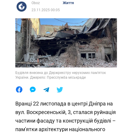
Oboz
Життя
23.11.2025 00:05
Будівля внесена до Держреєстру нерухомих пам'яток
України. Джерело: Пресслужба міськради
Вранці 22 листопада в центрі Дніпра на
вул. Воскресенській, 3, сталася руйнація
частини фасаду та конструкцій будівлі –
пам'ятки архітектури національного