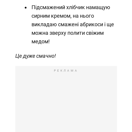
Підсмажений хлібчик намащую
сирним кремом, на нього
викладаю смажені абрикоси і ще
можна зверху полити свіжим
медом!
Це дуже смачно!
РЕКЛАМА