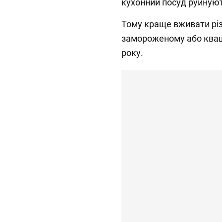
кухонний посуд руйную
Тому краще вживати різн
замороженому або кваше
року.