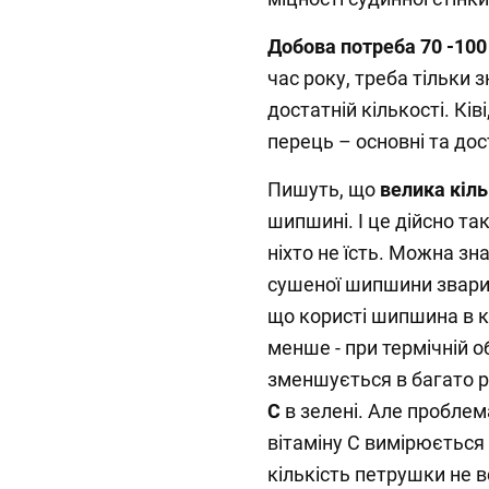
Добова потреба 70 -100
час року, треба тільки 
достатній кількості. Ків
перець – основні та дос
Пишуть, що
велика кіль
шипшині. І це дійсно так
ніхто не їсть. Можна зн
сушеної шипшини зварит
що користі шипшина в к
менше - при термічній о
зменшується в багато р
С
в зелені. Але проблем
вітаміну С вимірюється в
кількість петрушки не вс