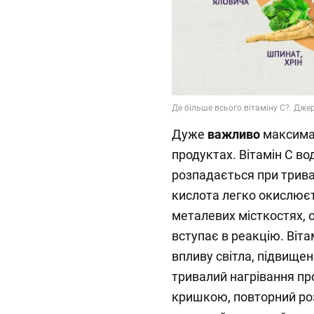
Дуже
важливо
максимал
продуктах. Вітамін C во
розпадається при трива
кислота легко окислюєт
металевих місткостях, 
вступає в реакцію. Віта
впливу світла, підвищено
тривалий нагрівання про
кришкою, повторний розі