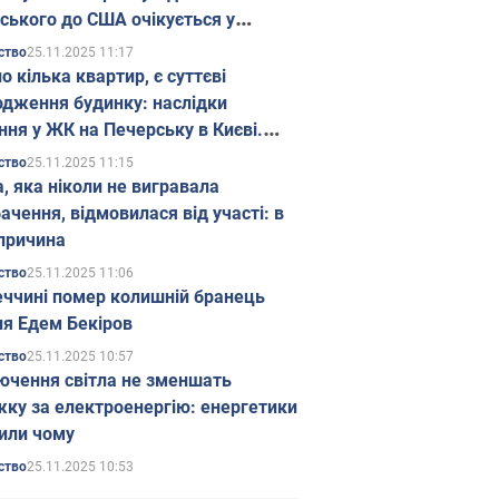
ського до США очікується у
паді
25.11.2025 11:17
ство
о кілька квартир, є суттєві
дження будинку: наслідки
ння у ЖК на Печерську в Києві.
25.11.2025 11:15
ство
а, яка ніколи не вигравала
ачення, відмовилася від участі: в
причина
25.11.2025 11:06
ство
еччині помер колишній бранець
я Едем Бекіров
25.11.2025 10:57
ство
ючення світла не зменшать
жку за електроенергію: енергетики
или чому
25.11.2025 10:53
ство