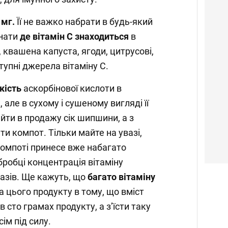
 мг.
Її не важко набрати в будь-який
знати
де вітамін С знаходиться
в
і, квашена капуста, ягоди, цитрусові,
тупні джерела вітаміну С.
кість
аскорбінової кислоти в
, але в сухому і сушеному вигляді її
айти в продажу сік шипшини, а з
и компот. Тільки майте на увазі,
омпоті принесе вже набагато
бробці концентрація вітаміну
азів. Ще кажуть, що
багато вітаміну
а цього продукту в тому, що вміст
 сто грамах продукту, а з’їсти таку
ім під силу.