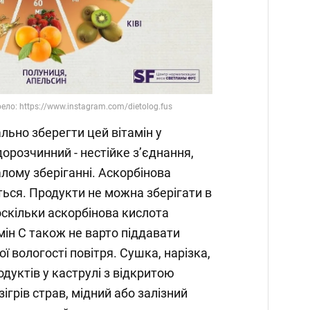
Video
ьно зберегти цей вітамін у
дорозчинний - нестійке з’єднання,
лому зберіганні. Аскорбінова
ься. Продукти не можна зберігати в
оскільки аскорбінова кислота
мін C також не варто піддавати
ї вологості повітря. Сушка, нарізка,
дуктів у каструлі з відкритою
грів страв, мідний або залізний