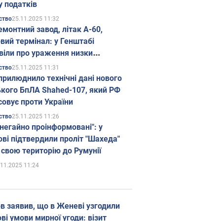
у податків
25.11.2025 11:32
ство
емонтний завод, літак А-60,
вий термінал: у Генштабі
віли про ураження низки
гічних об'єктів Росії
25.11.2025 11:31
ство
прилюднило технічні дані нового
ького БпЛА Shahed-107, який РФ
совує проти України
25.11.2025 11:26
ство
 негайно проінформовані": у
ві підтвердили проліт "Шахеда"
 свою територію до Румунії
.11.2025 11:24
в заявив, що в Женеві узгодили
і умови мирної угоди: візит