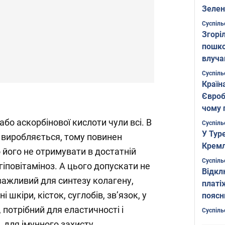
Зелен
листо
Суспіль
Згоріл
пошко
влуча
Фото
Суспіль
Країн
Євроб
чому 
або аскорбінової кислоти чули всі. В
Суспіль
У Тур
е виробляється, тому повинен
Кремл
 його не отримувати в достатній
Суспіль
гіповітаміноз. А цього допускати не
Відкл
 важливий для синтезу колагену,
платі
 шкіри, кісток, суглобів, зв’язок, у
поясн
, потрібний для еластичності і
Суспіль
, для імунного захисту.