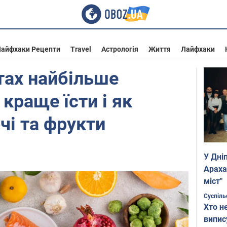
айфхаки Рецепти
Travel
Астрологія
Життя
Лайфхаки
тах найбільше
 краще їсти і як
чі та фрукти
У Дні
Араха
міст"
Суспіль
Хто н
випис