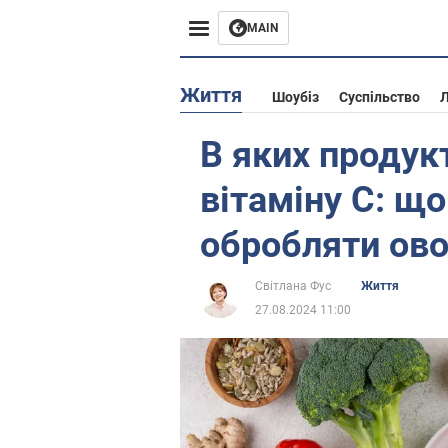
MAIN
Європа
Життя
Шоубіз
Суспільство
Л
США
В яких продук
Азія
вітаміну С: що
Африка
обробляти ово
Життя
Світлана Фус
Життя
27.08.2024 11:00
Лайфхаки