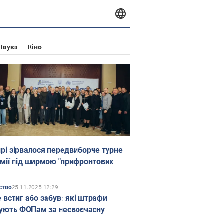
Наука
Кіно
прі зірвалося передвиборче турне
мії під ширмою "прифронтових
25.11.2025 12:29
ство
е встиг або забув: які штрафи
ують ФОПам за несвоєчасну