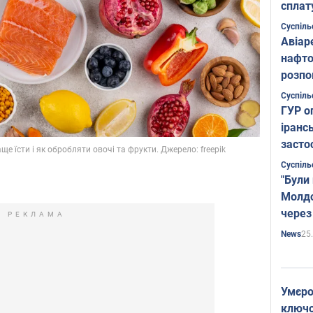
сплат
Суспіль
Авіар
нафто
розпо
страте
Суспіль
ГУР о
іранс
засто
ще їсти і як обробляти овочі та фрукти. Джерело: freepik
Суспіль
"Були
Молдо
через
РЕКЛАМА
25
News
Умєро
ключов