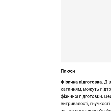
Плюси
Фізична підготовка.
Дів
катанням, можуть підтр
фізичної підготовки. Це
витривалості, гнучкості
загального здоров'я і б