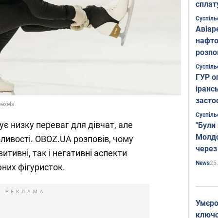
сплат
Суспіль
Авіар
нафто
розпо
страте
Суспіль
ГУР о
іранс
засто
pexels
Суспіль
є низку переваг для дівчат, але
"Були
Молдо
бливості. OBOZ.UA розповів, чому
через
итивні, так і негативні аспекти
25
News
юних фігуристок.
РЕКЛАМА
Умєро
ключов