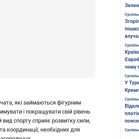
Зелен
листо
Суспіль
Згоріл
пошко
влуча
Фото
Суспіль
Країн
Євроб
чому 
Суспіль
У Тур
Кремл
Суспіль
чата, які займаються фігурним
Відкл
имувати і покращувати свій рівень
платі
й вид спорту сприяє розвитку сили,
поясн
 та координації, необхідних для
Суспіль
лагополуччя.