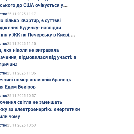
ського до США очікується у
паді
25.11.2025 11:17
ство
о кілька квартир, є суттєві
дження будинку: наслідки
ння у ЖК на Печерську в Києві.
25.11.2025 11:15
ство
а, яка ніколи не вигравала
ачення, відмовилася від участі: в
причина
25.11.2025 11:06
ство
еччині помер колишній бранець
я Едем Бекіров
25.11.2025 10:57
ство
ючення світла не зменшать
жку за електроенергію: енергетики
или чому
25.11.2025 10:53
ство