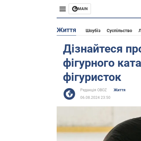
MAIN
Європа
Життя
Шоубіз
Суспільство
Л
США
Дізнайтеся пр
Азія
фігурного кат
Африка
фігуристок
Життя
Редакція OBOZ
Життя
06.08.2024 23:50
Лайфхаки