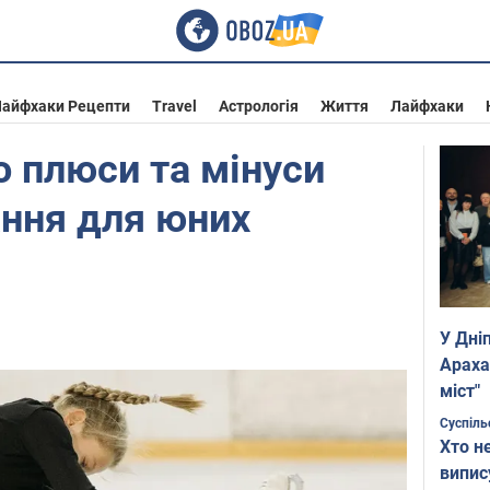
айфхаки Рецепти
Travel
Астрологія
Життя
Лайфхаки
о плюси та мінуси
ання для юних
У Дні
Араха
міст"
Суспіль
Хто н
випис