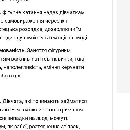
.
Фігурне катання надає дівчаткам
о самовираження через їхні
истецька розрядка, дозволяючи їм
ндивідуальність та емоції на льоді.
мованість.
Заняття фігурним
ям важливі життєві навички, такі
ь, наполегливість, вміння керувати
обою цілі.
.
Дівчата, які починають займатися
икаються з можливістю отримання
сні випадки на льоді можуть
м, як забої, розтягнення зв'язок,