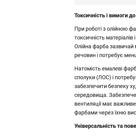
Токсичність і вимоги до
При роботі з олійною ф
токсичність матеріалів і
Олійна фарба зазвичай 
речовин і потребує менш
Натомість емалеві фарби
сполуки (ЛОС) і потреб
забезпечити безпеку х
середовища. Забезпече
вентиляції має важливе
фарбами через їхню вис
Універсальність та пов