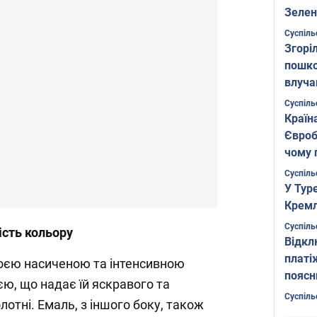
Зелен
листо
Суспіль
Згоріл
пошко
влуча
Фото
Суспіль
Країн
Євроб
чому 
Суспіль
У Тур
Кремл
Суспіль
ість кольору
Відкл
платі
воєю насиченою та інтенсивною
поясн
ю, що надає їй яскравого та
Суспіль
лотні. Емаль, з іншого боку, також