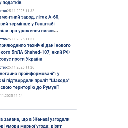
у податків
25.11.2025 11:32
ство
емонтний завод, літак А-60,
вий термінал: у Генштабі
віли про ураження низки
гічних об'єктів Росії
25.11.2025 11:31
ство
прилюднило технічні дані нового
ького БпЛА Shahed-107, який РФ
совує проти України
25.11.2025 11:26
ство
 негайно проінформовані": у
ві підтвердили проліт "Шахеда"
 свою територію до Румунії
.11.2025 11:24
в заявив, що в Женеві узгодили
і умови мирної угоди: візит