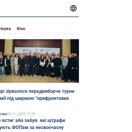
Наука
Кіно
прі зірвалося передвиборче турне
мії під ширмою "прифронтових
25.11.2025 12:29
ство
е встиг або забув: які штрафи
ують ФОПам за несвоєчасну