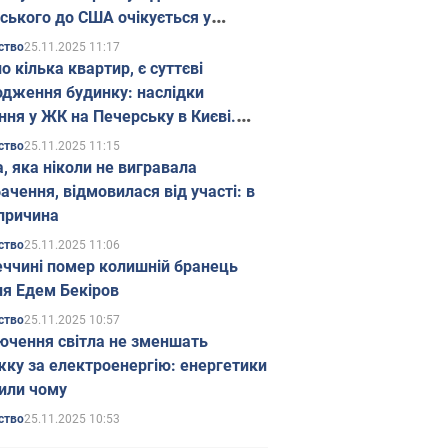
ського до США очікується у
паді
25.11.2025 11:17
ство
о кілька квартир, є суттєві
дження будинку: наслідки
ння у ЖК на Печерську в Києві.
25.11.2025 11:15
ство
а, яка ніколи не вигравала
ачення, відмовилася від участі: в
причина
25.11.2025 11:06
ство
еччині помер колишній бранець
я Едем Бекіров
25.11.2025 10:57
ство
ючення світла не зменшать
жку за електроенергію: енергетики
или чому
25.11.2025 10:53
ство