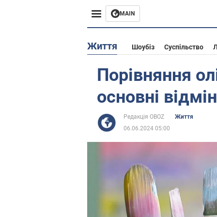
MAIN
Європа
Життя
Шоубіз
Суспільство
Л
США
Порівняння олі
Азія
основні відмін
Африка
Редакція OBOZ
Життя
06.06.2024 05:00
Життя
Лайфхаки