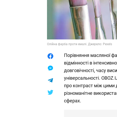
Олійна фарба проти емалі. Джерело: Pexels
Порівняння масляної фа
відмінності в інтенсивн
довговічності, часу вис
універсальності. OBOZ.U
про контраст між цими 
різноманітне використан
сферах.