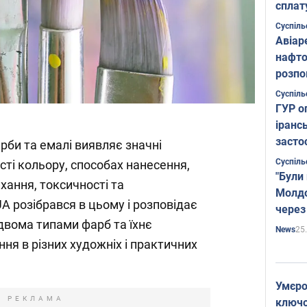
сплат
Суспіль
Авіар
нафто
розпо
страте
Суспіль
ГУР о
іранс
засто
рби та емалі виявляє значні
Суспіль
ості кольору, способах нанесення,
"Були
ихання, токсичності та
Молдо
A розібрався в цьому і розповідає
через
двома типами фарб та їхнє
25
News
ня в різних художніх і практичних
Умєро
РЕКЛАМА
ключов