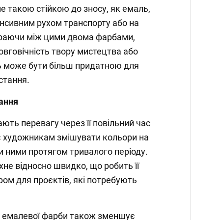
е такою стійкою до зносу, як емаль,
тенсивним рухом транспорту або на
ираючи між цими двома фарбами,
вговічність твору мистецтва або
ь може бути більш придатною для
стання.
хання
ають перевагу через її повільний час
є художникам змішувати кольори на
и ними протягом тривалого періоду.
охне відносно швидко, що робить її
ом для проєктів, які потребують
 емалевої фарби також зменшує