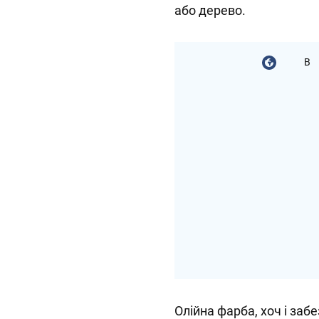
або дерево.
В
Олійна фарба, хоч і заб