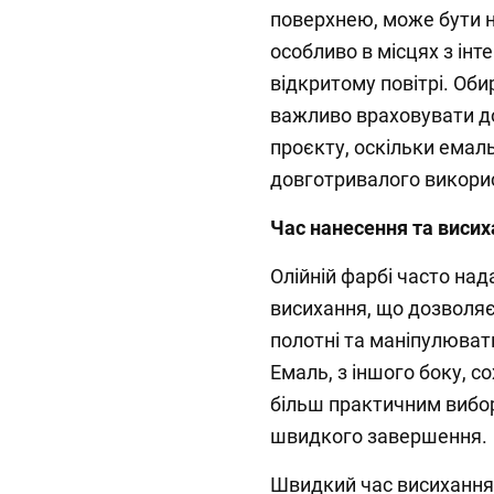
поверхнею, може бути н
особливо в місцях з ін
відкритому повітрі. Об
важливо враховувати до
проєкту, оскільки емал
довготривалого викори
Час нанесення та виси
Олійній фарбі часто над
висихання, що дозволя
полотні та маніпулюват
Емаль, з іншого боку, с
більш практичним вибор
швидкого завершення.
Швидкий час висихання