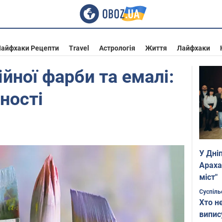
айфхаки Рецепти
Travel
Астрологія
Життя
Лайфхаки
йної фарби та емалі:
ності
У Дні
Араха
міст"
Суспіль
Хто н
випис