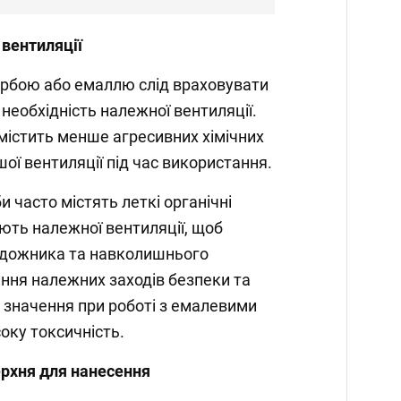
 вентиляції
арбою або емаллю слід враховувати
 необхідність належної вентиляції.
містить менше агресивних хімічних
ої вентиляції під час використання.
 часто містять леткі органічні
ують належної вентиляції, щоб
удожника та навколишнього
ння належних заходів безпеки та
 значення при роботі з емалевими
оку токсичність.
ерхня для нанесення