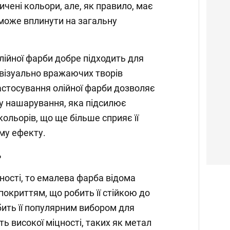
ичені кольори, але, як правило, має
може вплинути на загальну
лійної фарби добре підходить для
 візуально вражаючих творів
застосування олійної фарби дозволяє
у нашарування, яка підсилює
кольорів, що ще більше сприяє її
ому ефекту.
ь
ності, то емалева фарба відома
покриттям, що робить її стійкою до
обить її популярним вибором для
ь високої міцності, таких як метал