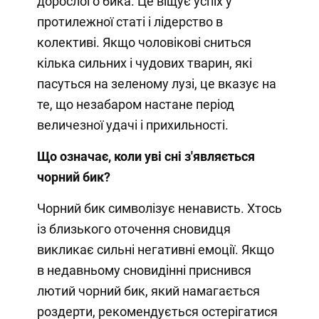
дорослого бика. Це віщує успіх у
протилежної статі і лідерство в
колективі. Якщо чоловікові сниться
кілька сильних і чудових тварин, які
пасуться на зеленому лузі, це вказує на
те, що незабаром настане період
величезної удачі і прихильності.
Що означає, коли уві сні з'являється
чорний бик?
Чорний бик символізує ненависть. Хтось
із близького оточення сновидця
викликає сильні негативні емоції. Якщо
в недавньому сновидінні приснився
лютий чорний бик, який намагається
роздерти, рекомендується остерігатися