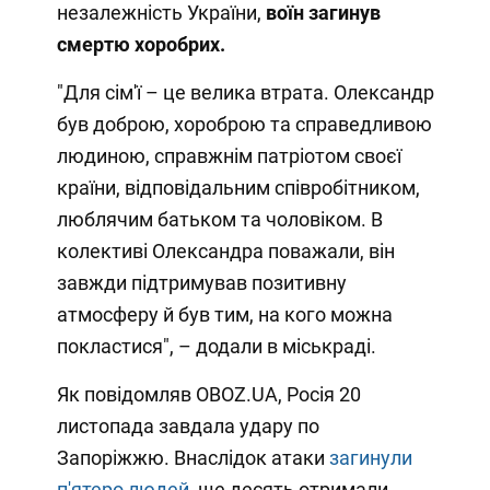
незалежність України,
воїн загинув
смертю хоробрих.
"Для сім'ї – це велика втрата. Олександр
був доброю, хороброю та справедливою
людиною, справжнім патріотом своєї
країни, відповідальним співробітником,
люблячим батьком та чоловіком. В
колективі Олександра поважали, він
завжди підтримував позитивну
атмосферу й був тим, на кого можна
покластися", – додали в міськраді.
Як повідомляв OBOZ.UA, Росія 20
листопада завдала удару по
Запоріжжю. Внаслідок атаки
загинули
п'ятеро людей
, ще десять отримали