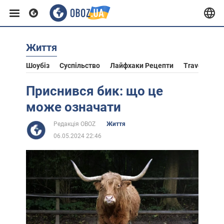
Життя
Європа
Шоубіз
Суспільство
Лайфхаки Рецепти
Travel
Ас
США
Приснився бик: що це
може означати
Азія
Редакція OBOZ
Життя
06.05.2024 22:46
Африка
Життя
Лайфхаки