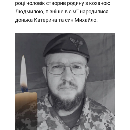
році чоловік створив родину з коханою
Людмилою, пізніше в сім’ї народилися
донька Катерина та син Михайло.