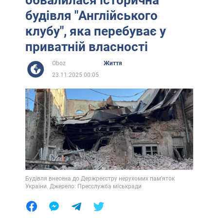
обвалилася історична
будівля "Англійського
клубу", яка перебуває у
приватній власності
Oboz
Життя
23.11.2025 00:05
Будівля внесена до Держреєстру нерухомих пам'яток
України. Джерело: Пресслужба міськради