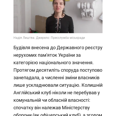
Будівля внесена до Державного реєстру
нерухомих пам'яток України за
категорією національного значення.
Протягом десятиліть споруда поступово
занепадала, а численні зміни власників
лише ускладнювали ситуацію. Колишній
Англійський клуб ніколи не перебував у
комунальній чи обласній власності:
спочатку він належав Міністерству
оборони (як офіцерський клуб), а згодом