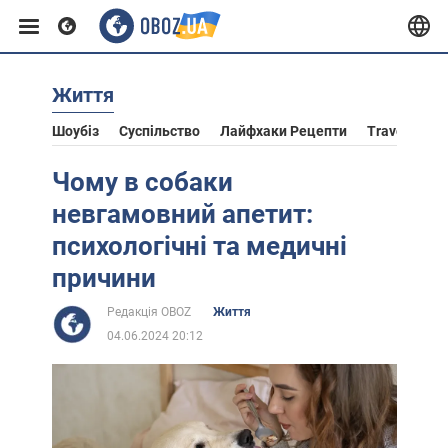
Життя
Європа
Шоубіз
Суспільство
Лайфхаки Рецепти
Travel
Ас
США
Чому в собаки
невгамовний апетит:
Азія
психологічні та медичні
причини
Африка
Редакція OBOZ
Життя
04.06.2024 20:12
Життя
Лайфхаки