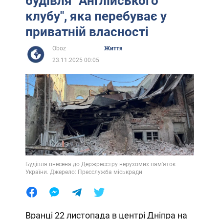
будівля "Англійського
клубу", яка перебуває у
приватній власності
Oboz
Життя
23.11.2025 00:05
Будівля внесена до Держреєстру нерухомих пам'яток
України. Джерело: Пресслужба міськради
Вранці 22 листопада в центрі Дніпра на