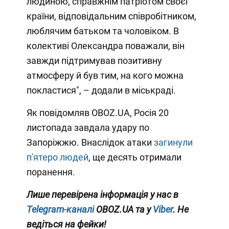
людиною, справжнім патріотом своєї
країни, відповідальним співробітником,
люблячим батьком та чоловіком. В
колективі Олександра поважали, він
завжди підтримував позитивну
атмосферу й був тим, на кого можна
покластися", – додали в міськраді.
Як повідомляв OBOZ.UA, Росія 20
листопада завдала удару по
Запоріжжю. Внаслідок атаки
загинули
п'ятеро людей
, ще десять отримали
поранення.
Лише перевірена інформація у нас в
Telegram-каналі
OBOZ.UA та у
Viber
. Не
ведіться на фейки!