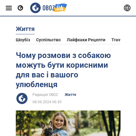
Життя
Європа
Шоубіз
Суспільство
Лайфхаки Рецепти
Travel
Ас
США
Чому розмови з собакою
можуть бути корисними
Азія
для вас і вашого
улюбленця
Африка
Редакція OBOZ
Життя
08.06.2024 06:30
Життя
Лайфхаки