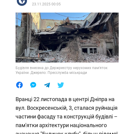
23.11.2025 00:05
Будівля внесена до Держреєстру нерухомих пам'яток
України. Джерело: Пресслужба міськради
Вранці 22 листопада в центрі Дніпра на
вул. Воскресенській, 3, сталася руйнація
частини фасаду та конструкцій будівлі –
пам'ятки архітектури національного
значення "Будинок клубу", більш відомої