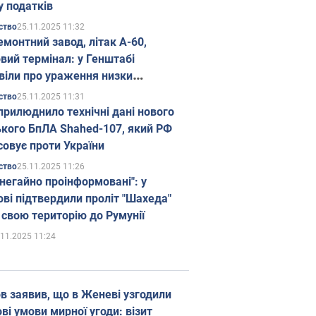
у податків
25.11.2025 11:32
ство
емонтний завод, літак А-60,
вий термінал: у Генштабі
віли про ураження низки
гічних об'єктів Росії
25.11.2025 11:31
ство
прилюднило технічні дані нового
ького БпЛА Shahed-107, який РФ
совує проти України
25.11.2025 11:26
ство
 негайно проінформовані": у
ві підтвердили проліт "Шахеда"
 свою територію до Румунії
.11.2025 11:24
в заявив, що в Женеві узгодили
і умови мирної угоди: візит