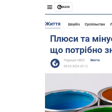
MAIN
Європа
Життя
Шоубіз
Суспільство
Л
США
Плюси та міну
Азія
що потрібно з
Африка
Редакція OBOZ
Життя
08.05.2024 20:12
Життя
Лайфхаки