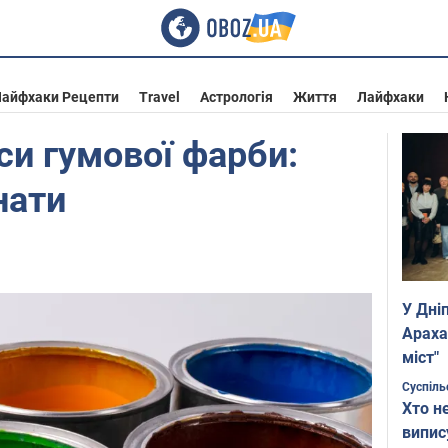
айфхаки Рецепти
Travel
Астрологія
Життя
Лайфхаки
си гумової фарби:
нати
У Дні
Араха
міст"
Суспіль
Хто н
випис