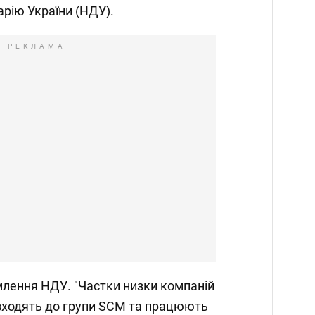
рію України (НДУ).
РЕКЛАМА
млення НДУ. "Частки низки компаній
 входять до групи SCM та працюють