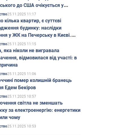
ського до США очікується у
паді
25.11.2025 11:17
ство
о кілька квартир, є суттєві
дження будинку: наслідки
ння у ЖК на Печерську в Києві.
25.11.2025 11:15
ство
а, яка ніколи не вигравала
ачення, відмовилася від участі: в
причина
25.11.2025 11:06
ство
еччині помер колишній бранець
я Едем Бекіров
25.11.2025 10:57
ство
ючення світла не зменшать
жку за електроенергію: енергетики
или чому
25.11.2025 10:53
ство