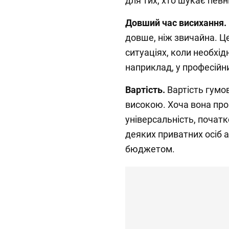
для тих, хто шукає певн
Довший час висихання.
довше, ніж звичайна. Ц
ситуаціях, коли необхі
наприклад, у професійн
Вартість.
Вартість гумо
високою. Хоча вона проп
універсальність, почат
деяких приватних осіб 
бюджетом.