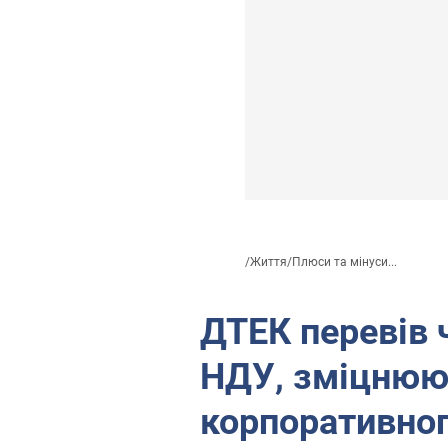
/
Життя
/
Плюси та мінуси...
ДТЕК перевів 
НДУ, зміцнюю
корпоративног