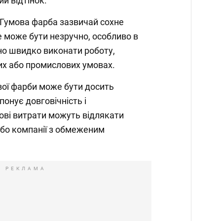
ий відтінок.
Гумова фарба зазвичай сохне
е може бути незручно, особливо в
дно швидко виконати роботу,
их або промислових умовах.
вої фарби може бути досить
онує довговічність і
кові витрати можуть відлякати
або компанії з обмеженим
РЕКЛАМА