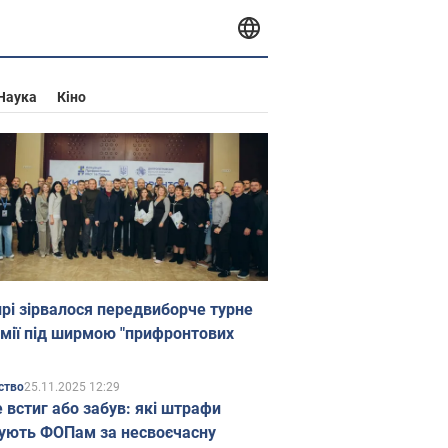
Наука
Кіно
прі зірвалося передвиборче турне
мії під ширмою "прифронтових
25.11.2025 12:29
ство
е встиг або забув: які штрафи
ують ФОПам за несвоєчасну