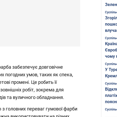
Зелен
листо
Суспіль
Згоріл
пошко
влуча
Фото
Суспіль
Країн
Євроб
чому 
Суспіль
арба забезпечує довговічне
У Тур
них погодних умов, таких як спека,
Кремл
тові промені. Це робить її
Суспіль
Відкл
зовнішніх робіт, зокрема для
платі
дів та вуличного обладнання.
поясн
 з головних переваг гумової фарби
Суспіль
 можна використовувати на різних