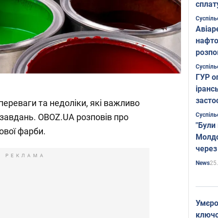
сплат
Суспіль
Авіар
нафто
розпо
страте
Суспіль
ГУР о
іранс
засто
переваги та недоліки, які важливо
Суспіль
 завдань. OBOZ.UA розповів про
"Були
ової фарби.
Молдо
через
РЕКЛАМА
25
News
Умєро
ключов