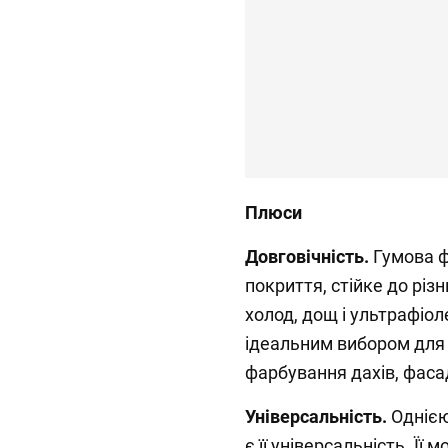
Плюси
Довговічність.
Гумова ф
покриття, стійке до різ
холод, дощ і ультрафіоле
ідеальним вибором для 
фарбування дахів, фаса
Універсальність.
Однією
є її універсальність. Її