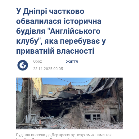
У Дніпрі частково
обвалилася історична
будівля "Англійського
клубу", яка перебуває у
приватній власності
Oboz
Життя
23.11.2025 00:05
Будівля внесена до Держреєстру нерухомих пам'яток