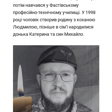
потім навчався у Фастівському
професійно-технічному училищі. У 1998
році чоловік створив родину з коханою
Людмилою, пізніше в сім’ї народилися
донька Катерина та син Михайло.