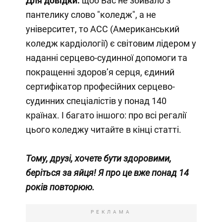
Для довідки:
щоб Вас не збивало з
пантелику слово "коледж", а не
університет, то АСС (Американський
коледж кардіології) є світовим лідером у
наданні серцево-судинної допомоги та
покращенні здоровʼя серця, єдиний
сертифікатор професійних серцево-
судинних спеціалістів у понад 140
країнах. І багато іншого: про всі регалії
цього коледжу читайте в кінці статті.
Тому, друзі, хочете бути здоровими,
беріться за яйця! Я про це вже понад 14
років повторюю.
РЕКЛАМА