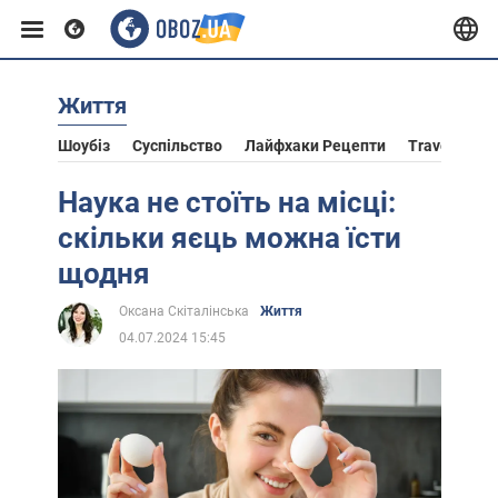
Життя
Європа
Шоубіз
Суспільство
Лайфхаки Рецепти
Travel
Ас
США
Наука не стоїть на місці:
скільки яєць можна їсти
Азія
щодня
Оксана Скіталінська
Життя
Африка
04.07.2024 15:45
Життя
Лайфхаки