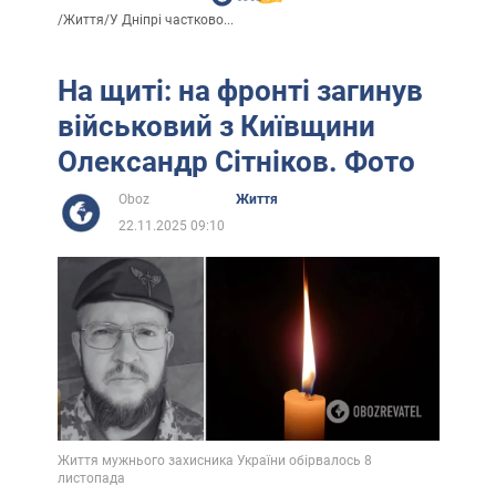
/
Життя
/
У Дніпрі частково...
На щиті: на фронті загинув
військовий з Київщини
Олександр Сітніков. Фото
Oboz
Життя
22.11.2025 09:10
Життя мужнього захисника України обірвалось 8
листопада