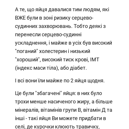
А те, що яйця давалися тим людям, які
ВЖЕ були в зоні ризику серцево-
судинних захворювань. Тобто деякі з
перенесли серцево-судинні
ускладнення, і майже в усіх був високий
"поганий" холестерин і низький
"хороший", високий тиск крові, ІМТ
(індекс маси тіла), або діабет.
І всі вони їли майже по 2 яйця щодня.
Це були "збагачені" яйця: в них було
трохи менше насиченого жиру, а більше
мінералів, вітамінів групи В, вітамін Д та
інші - такі яйця Ви можете придбати в
селі, де курочки клюють травичку,