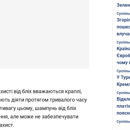
Зелен
листо
Суспіль
Згоріл
пошко
влуча
Фото
Суспіль
Країн
Євроб
чому 
Суспіль
У Тур
Кремл
исті від бліх вважаються краплі,
Суспіль
Відкл
ють діяти протягом тривалого часу
платі
тивагу цьому, шампунь від бліх
поясн
ння, але може не забезпечувати
Суспіль
ахист.