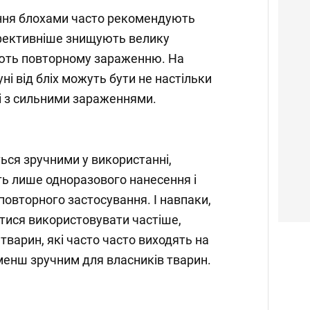
ення блохами часто рекомендують
ефективніше знищують велику
ігають повторному зараженню. На
і від бліх можуть бути не настільки
і з сильними зараженнями.
ться зручними у використанні,
ь лише одноразового нанесення і
повторного застосування. І навпаки,
ися використовувати частіше,
тварин, які часто часто виходять на
менш зручним для власників тварин.