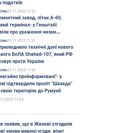
у податків
25.11.2025 11:32
ство
емонтний завод, літак А-60,
вий термінал: у Генштабі
віли про ураження низки
гічних об'єктів Росії
25.11.2025 11:31
ство
прилюднило технічні дані нового
ького БпЛА Shahed-107, який РФ
совує проти України
25.11.2025 11:26
ство
 негайно проінформовані": у
ві підтвердили проліт "Шахеда"
 свою територію до Румунії
.11.2025 11:24
в заявив, що в Женеві узгодили
і умови мирної угоди: візит