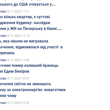
ського до США очікується у
паді
25.11.2025 11:17
ство
о кілька квартир, є суттєві
дження будинку: наслідки
ння у ЖК на Печерську в Києві.
25.11.2025 11:15
ство
а, яка ніколи не вигравала
ачення, відмовилася від участі: в
причина
25.11.2025 11:06
ство
еччині помер колишній бранець
я Едем Бекіров
25.11.2025 10:57
ство
ючення світла не зменшать
жку за електроенергію: енергетики
или чому
25.11.2025 10:53
ство