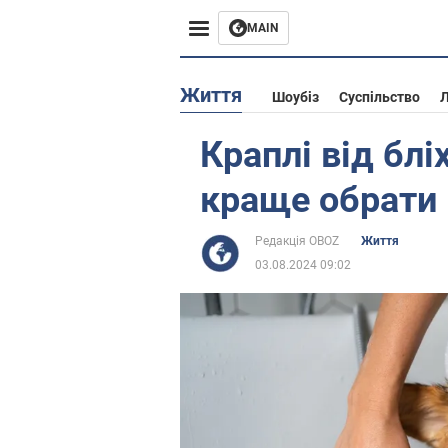
MAIN
Європа
Життя
Шоубіз
Суспільство
Л
США
Краплі від бл
Азія
краще обрати
Африка
Редакція OBOZ
Життя
03.08.2024 09:02
Життя
Лайфхаки