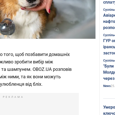
сплат
Суспіль
Авіар
нафто
розпо
страте
Суспіль
ГУР о
іранс
засто
о того, щоб позбавити домашніх
Суспіль
ажливо зробити вибір між
"Були
 та шампунем. OBOZ.UA розповів
Молдо
 між ними, та як вони можуть
через
любленця від бліх.
25
News
РЕКЛАМА
Умєро
ключов