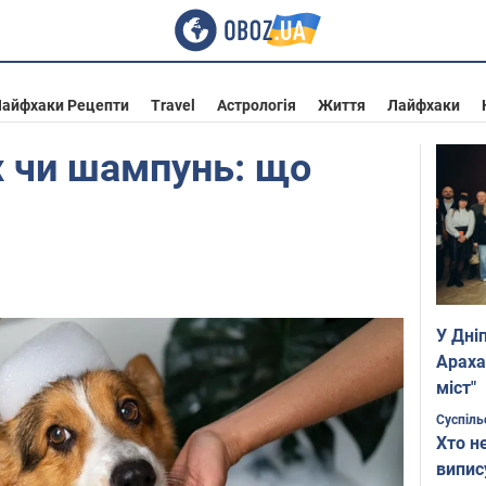
айфхаки Рецепти
Travel
Астрологія
Життя
Лайфхаки
іх чи шампунь: що
У Дні
Араха
міст"
Суспіль
Хто н
випис