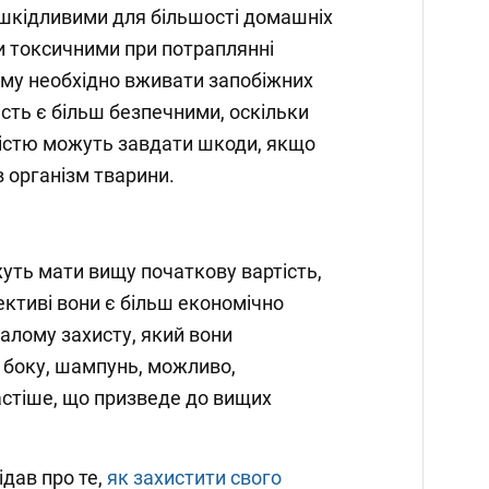
є шкідливими для більшості домашніх
и токсичними при потраплянні
ому необхідно вживати запобіжних
ість є більш безпечними, оскільки
істю можуть завдати шкоди, якщо
 організм тварини.
жуть мати вищу початкову вартість,
ективі вони є більш економічно
алому захисту, який вони
 боку, шампунь, можливо,
стіше, що призведе до вищих
ідав про те,
як захистити свого