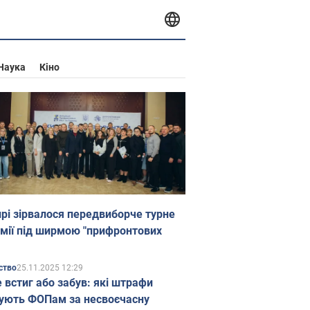
Наука
Кіно
прі зірвалося передвиборче турне
мії під ширмою "прифронтових
25.11.2025 12:29
ство
е встиг або забув: які штрафи
ують ФОПам за несвоєчасну