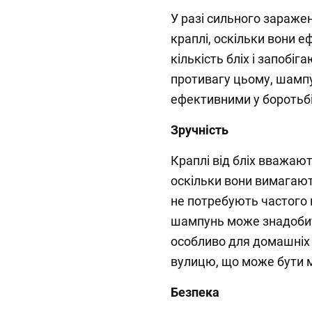
У разі сильного зараж
краплі, оскільки вони 
кількість бліх і запоб
противагу цьому, шампун
ефективними у боротьб
Зручність
Краплі від бліх вважаю
оскільки вони вимагают
не потребують частого 
шампунь може знадобит
особливо для домашніх 
вулицю, що може бути 
Безпека