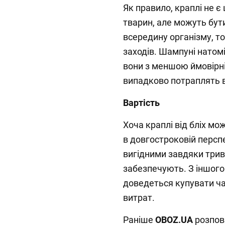
Як правило, краплі не 
тварин, але можуть бут
всередину організму, т
заходів. Шампуні натом
вони з меншою ймовірн
випадково потраплять в
Вартість
Хоча краплі від бліх мо
в довгостроковій персп
вигідними завдяки трив
забезпечують. З іншого
доведеться купувати ча
витрат.
Раніше
OBOZ.UA
розпов