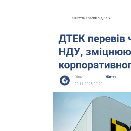
/
Життя
/
Краплі від бліх...
ДТЕК перевів 
НДУ, зміцнюю
корпоративног
Oboz
Життя
23.11.2025 00:29