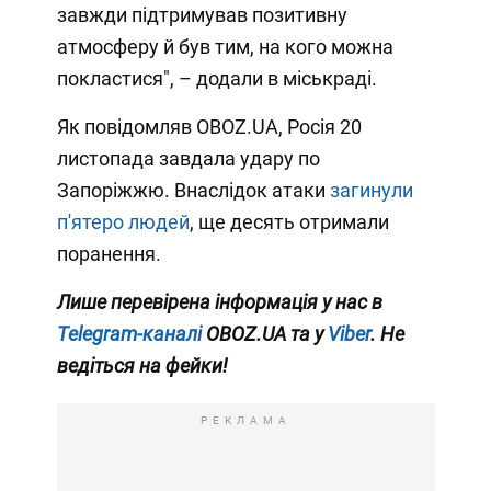
завжди підтримував позитивну
атмосферу й був тим, на кого можна
покластися", – додали в міськраді.
Як повідомляв OBOZ.UA, Росія 20
листопада завдала удару по
Запоріжжю. Внаслідок атаки
загинули
п'ятеро людей
, ще десять отримали
поранення.
Лише перевірена інформація у нас в
Telegram-каналі
OBOZ.UA та у
Viber
. Не
ведіться на фейки!
РЕКЛАМА