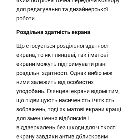
яким потрібна точна передача кольору
для редагування та дизайнерської
роботи.
Роздільна здатність екрана
Що стосується роздільної здатності
екрана, то як глянцеві, так і матові
екрани можуть підтримувати різні
роздільні здатності. Однак вибір між
ними залежить від особистих
уподобань. Глянцеві екрани відомі тим,
що підвищують насиченість і чіткість
зображень, тоді як матові екрани кращі
для зменшення відблисків і
віддзеркалень без шкоди для чіткості
екрану завдяки антивідблисковим