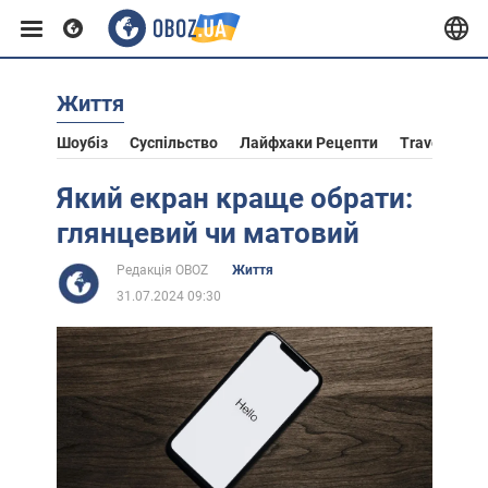
Життя
Європа
Шоубіз
Суспільство
Лайфхаки Рецепти
Travel
Ас
США
Який екран краще обрати:
глянцевий чи матовий
Азія
Редакція OBOZ
Життя
31.07.2024 09:30
Африка
Життя
Лайфхаки