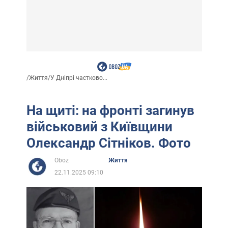
/
Життя
/
У Дніпрі частково...
На щиті: на фронті загинув
військовий з Київщини
Олександр Сітніков. Фото
Oboz
Життя
22.11.2025 09:10