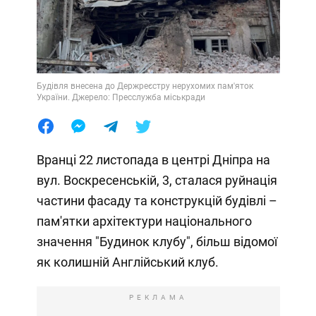
Будівля внесена до Держреєстру нерухомих пам'яток
України. Джерело: Пресслужба міськради
Вранці 22 листопада в центрі Дніпра на
вул. Воскресенській, 3, сталася руйнація
частини фасаду та конструкцій будівлі –
пам'ятки архітектури національного
значення "Будинок клубу", більш відомої
як колишній Англійський клуб.
РЕКЛАМА