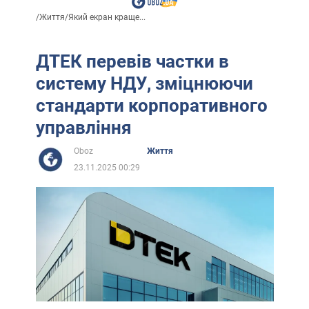
/
Життя
/
Який екран краще...
ДТЕК перевів частки в
систему НДУ, зміцнюючи
стандарти корпоративного
управління
Oboz
Життя
23.11.2025 00:29