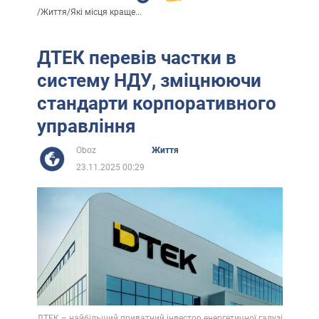
/
Життя
/
Які місця краще...
ДТЕК перевів частки в
систему НДУ, зміцнюючи
стандарти корпоративного
управління
Oboz
Життя
23.11.2025 00:29
ДТЕК – найбільший приватний інвестор енергетичної галузі