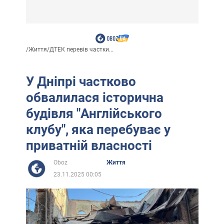
/
Життя
/
ДТЕК перевів частки...
У Дніпрі частково
обвалилася історична
будівля "Англійського
клубу", яка перебуває у
приватній власності
Oboz
Життя
23.11.2025 00:05