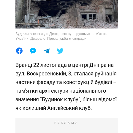
Будівля внесена до Держреєстру нерухомих пам'яток
України. Джерело: Пресслужба міськради
Вранці 22 листопада в центрі Дніпра на
вул. Воскресенській, 3, сталася руйнація
частини фасаду та конструкцій будівлі –
пам'ятки архітектури національного
значення "Будинок клубу", більш відомої
як колишній Англійський клуб.
РЕКЛАМА