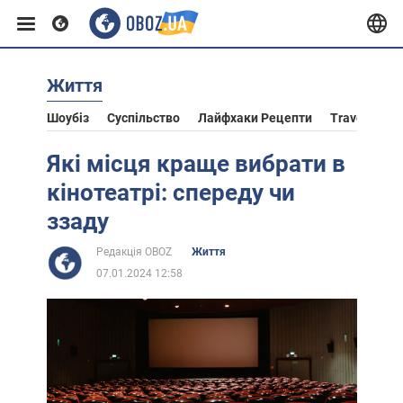
Життя
Європа
Шоубіз
Суспільство
Лайфхаки Рецепти
Travel
Ас
США
Які місця краще вибрати в
кінотеатрі: спереду чи
Азія
ззаду
Редакція OBOZ
Життя
Африка
07.01.2024 12:58
Життя
Лайфхаки