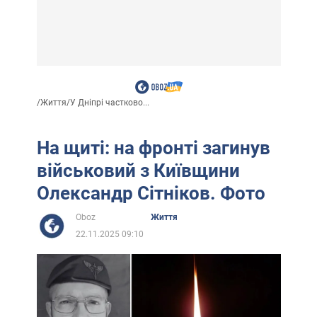
/
Життя
/
У Дніпрі частково...
На щиті: на фронті загинув
військовий з Київщини
Олександр Сітніков. Фото
Oboz
Життя
22.11.2025 09:10