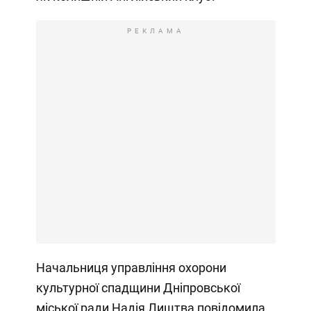
РЕКЛАМА
Начальниця управління охорони
культурної спадщини Дніпровської
міської ради Надія Лиштва повідомила,