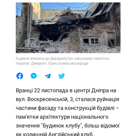
Будівля внесена до Держреєстру нерухомих пам'яток
України. Джерело: Пресслужба міськради
Вранці 22 листопада в центрі Дніпра на
вул. Воскресенській, 3, сталася руйнація
частини фасаду та конструкцій будівлі –
пам'ятки архітектури національного
значення "Будинок клубу", більш відомої
як колишній Англійський клуб.