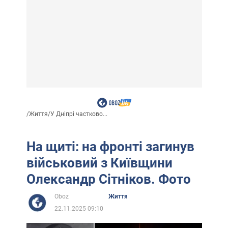
/
Життя
/
У Дніпрі частково...
На щиті: на фронті загинув
військовий з Київщини
Олександр Сітніков. Фото
Oboz
Життя
22.11.2025 09:10