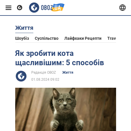
Життя
Європа
Шоубіз
Суспільство
Лайфхаки Рецепти
Travel
Ас
США
Як зробити кота
щасливішим: 5 способів
Азія
Редакція OBOZ
Життя
01.08.2024 09:02
Африка
Життя
Лайфхаки