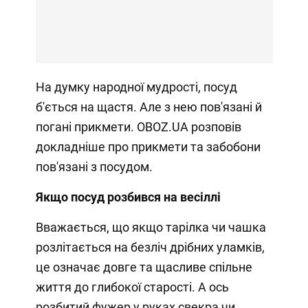
На думку народної мудрості, посуд
б'ється на щастя. Але з нею пов'язані й
погані прикмети. OBOZ.UA розповів
докладніше про прикмети та забобони
пов'язані з посудом.
Якщо посуд розбився на весіллі
Вважається, що якщо тарілка чи чашка
розлітається на безліч дрібних уламків,
це означає довге та щасливе спільне
життя до глибокої старості. А ось
розбитий фужер у руках свекра чи