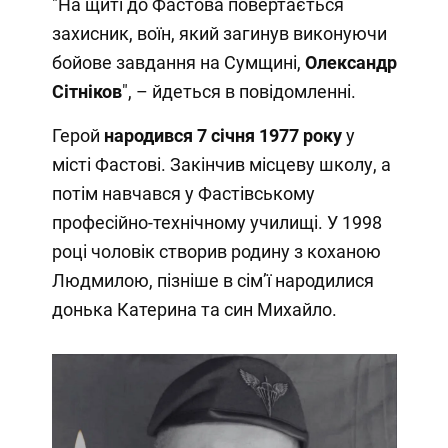
"На щиті до Фастова повертається
захисник, воїн, який загинув виконуючи
бойове завдання на Сумщині,
Олександр
Сітніков
", – йдеться в повідомленні.
Герой
народився 7 січня 1977 року
у
місті Фастові. Закінчив місцеву школу, а
потім навчався у Фастівському
професійно-технічному училищі. У 1998
році чоловік створив родину з коханою
Людмилою, пізніше в сім’ї народилися
донька Катерина та син Михайло.