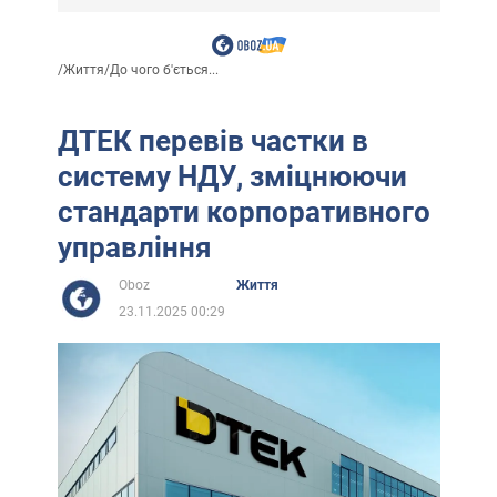
/
Життя
/
До чого б'ється...
ДТЕК перевів частки в
систему НДУ, зміцнюючи
стандарти корпоративного
управління
Oboz
Життя
23.11.2025 00:29