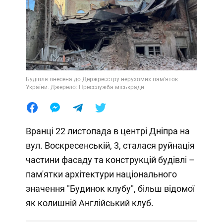
Будівля внесена до Держреєстру нерухомих пам'яток
України. Джерело: Пресслужба міськради
Вранці 22 листопада в центрі Дніпра на
вул. Воскресенській, 3, сталася руйнація
частини фасаду та конструкцій будівлі –
пам'ятки архітектури національного
значення "Будинок клубу", більш відомої
як колишній Англійський клуб.