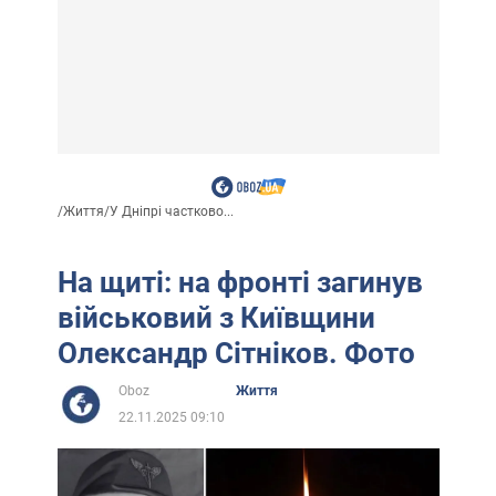
/
Життя
/
У Дніпрі частково...
На щиті: на фронті загинув
військовий з Київщини
Олександр Сітніков. Фото
Oboz
Життя
22.11.2025 09:10