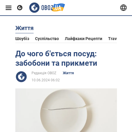
Життя
Європа
Шоубіз
Суспільство
Лайфхаки Рецепти
Travel
Ас
США
До чого б'ється посуд:
забобони та прикмети
Азія
Редакція OBOZ
Життя
10.06.2024 06:02
Африка
Життя
Лайфхаки