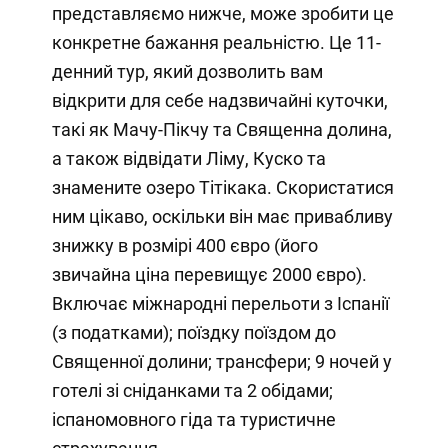
представляємо нижче, може зробити це
конкретне бажання реальністю. Це 11-
денний тур, який дозволить вам
відкрити для себе надзвичайні куточки,
такі як Мачу-Пікчу та Священна долина,
а також відвідати Ліму, Куско та
знамените озеро Тітікака. Скористатися
ним цікаво, оскільки він має привабливу
знижку в розмірі 400 євро (його
звичайна ціна перевищує 2000 євро).
Включає міжнародні перельоти з Іспанії
(з податками); поїздку поїздом до
Священної долини; трансфери; 9 ночей у
готелі зі сніданками та 2 обідами;
іспаномовного гіда та туристичне