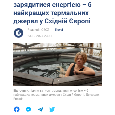
зарядитися енергією – 6
найкращих термальних
джерел у Східній Європі
Редакція OBOZ
Travel
23.12.2024 23:31
Відпочити, підлікуватися і зарядитися енергією – 6
найкращих термальних джерел у Східній Європі. Джерело:
Freepik