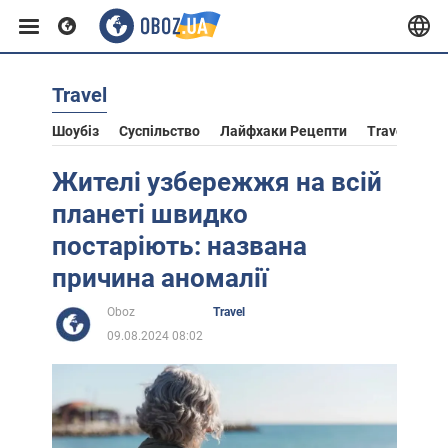
Travel
Європа
Шоубіз
Суспільство
Лайфхаки Рецепти
Travel
Ас
США
Жителі узбережжя на всій
планеті швидко
Азія
постаріють: названа
причина аномалії
Африка
Oboz
Travel
09.08.2024 08:02
Життя
Лайфхаки