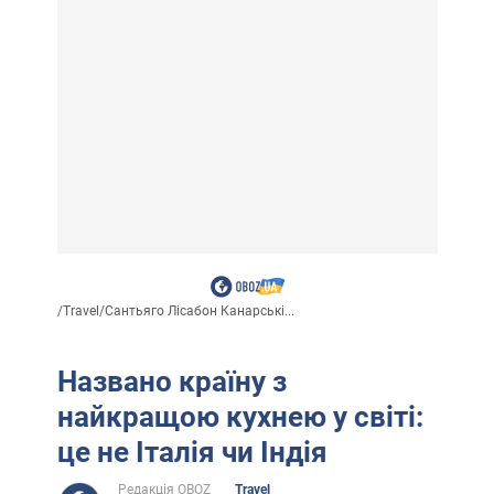
/
Travel
/
Сантьяго Лісабон Канарські...
Названо країну з
найкращою кухнею у світі:
це не Італія чи Індія
Редакція OBOZ
Travel