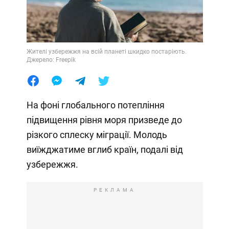
Жителі узбережжя на всій планеті шкидко постаріють.
Джерело: Freepik
На фоні глобального потепління
підвищення рівня моря призведе до
різкого сплеску міграції. Молодь
виїжджатиме вглиб країн, подалі від
узбережжя.
РЕКЛАМА