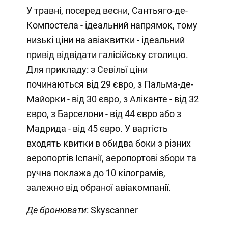
У травні, посеред весни, Сантьяго-де-
Компостела - ідеальний напрямок, тому
низькі ціни на авіаквитки - ідеальний
привід відвідати галісійську столицю.
Для прикладу: з Севільї ціни
починаються від 29 євро, з Пальма-де-
Майорки - від 30 євро, з Аліканте - від 32
євро, з Барселони - від 44 євро або з
Мадрида - від 45 євро. У вартість
входять квитки в обидва боки з різних
аеропортів Іспанії, аеропортові збори та
ручна поклажа до 10 кілограмів,
залежно від обраної авіакомпанії.
Де бронювати
: Skyscanner