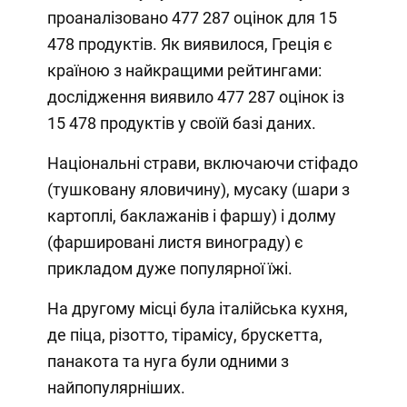
проаналізовано 477 287 оцінок для 15
478 продуктів. Як виявилося, Греція є
країною з найкращими рейтингами:
дослідження виявило 477 287 оцінок із
15 478 продуктів у своїй базі даних.
Національні страви, включаючи стіфадо
(тушковану яловичину), мусаку (шари з
картоплі, баклажанів і фаршу) і долму
(фаршировані листя винограду) є
прикладом дуже популярної їжі.
На другому місці була італійська кухня,
де піца, різотто, тірамісу, брускетта,
панакота та нуга були одними з
найпопулярніших.