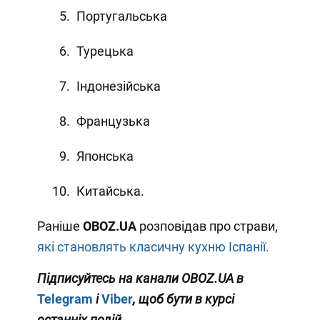
Португальська
Турецька
Індонезійська
Французька
Японська
Китайська.
Раніше
OBOZ
.
UA
розповідав про страви,
які становлять класичну кухню Іспанії.
Підписуйтесь на канали OBOZ.UA в
Telegram
і
Viber
, щоб бути в курсі
останніх подій.