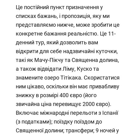
Це постійний пункт призначення у
списках бажань, і пропозиція, яку ми
представляємо нижче, може зробити це
конкретне бажання реальністю. Це 11-
денний тур, який дозволить вам
відкрити для себе надзвичайні куточки,
такі як Мачу-Пікчу та Священна долина,
а також відвідати Ліму, Куско та
знамените озеро Тітікака. Скористатися
ним цікаво, оскільки він має привабливу
знижку в розмірі 400 євро (його
звичайна ціна перевищує 2000 євро).
Включає міжнародні перельоти з Іспанії
(з податками); поїздку поїздом до
Священної долини; трансфери; 9 ночей у