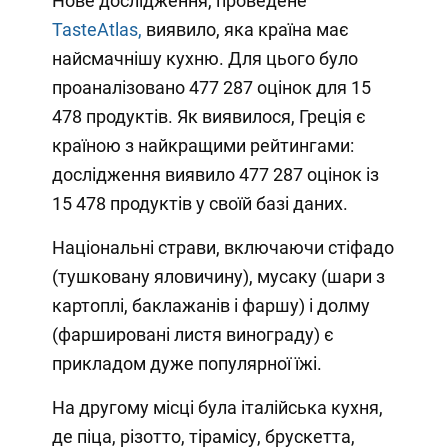
Нове дослідження, проведене
TasteAtlas,
виявило, яка країна має
найсмачнішу кухню. Для цього було
проаналізовано 477 287 оцінок для 15
478 продуктів. Як виявилося, Греція є
країною з найкращими рейтингами:
дослідження виявило 477 287 оцінок із
15 478 продуктів у своїй базі даних.
Національні страви, включаючи стіфадо
(тушковану яловичину), мусаку (шари з
картоплі, баклажанів і фаршу) і долму
(фаршировані листя винограду) є
прикладом дуже популярної їжі.
На другому місці була італійська кухня,
де піца, різотто, тірамісу, брускетта,