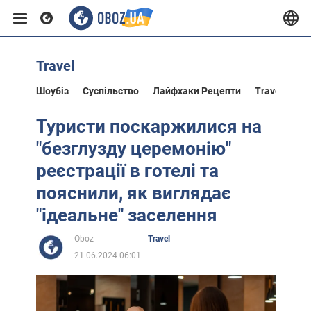
Travel
Європа
Шоубіз
Суспільство
Лайфхаки Рецепти
Travel
Ас
США
Туристи поскаржилися на
"безглузду церемонію"
Азія
реєстрації в готелі та
пояснили, як виглядає
Африка
"ідеальне" заселення
Oboz
Travel
Життя
21.06.2024 06:01
Лайфхаки