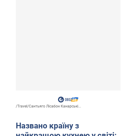
/
Travel
/
Сантьяго Лісабон Канарські...
Названо країну з
найкращою кухнею у світі: