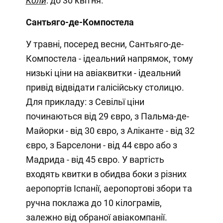
Коли
: до 30 квітня.
Сантьяго-де-Компостела
У травні, посеред весни, Сантьяго-де-
Компостела - ідеальний напрямок, тому
низькі ціни на авіаквитки - ідеальний
привід відвідати галісійську столицю.
Для прикладу: з Севільї ціни
починаються від 29 євро, з Пальма-де-
Майорки - від 30 євро, з Аліканте - від 32
євро, з Барселони - від 44 євро або з
Мадрида - від 45 євро. У вартість
входять квитки в обидва боки з різних
аеропортів Іспанії, аеропортові збори та
ручна поклажа до 10 кілограмів,
залежно від обраної авіакомпанії.