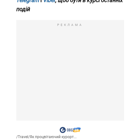
Telegram
і
Viber
, щоб бути в курсі останніх
подій
РЕКЛАМА
/
Travel
/
Як процвітаючий курорт...