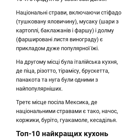
Національні страви, включаючи стіфадо
(тушковану яловичину), мусаку (шари з
картоплі, баклажанів і фаршу) і долму
(фаршировані листя винограду) є
прикладом дуже популярної їжі.
На другому місці була італійська кухня,
де піца, різотто, тірамісу, брускетта,
панакота та нуга були одними з
найпопулярніших.
Третє місце посіла Мексика, де
національними стравами є тако, начос,
коржики, буріто, гуакамоле, кесаділья.
Топ-10 найкращих кухонь