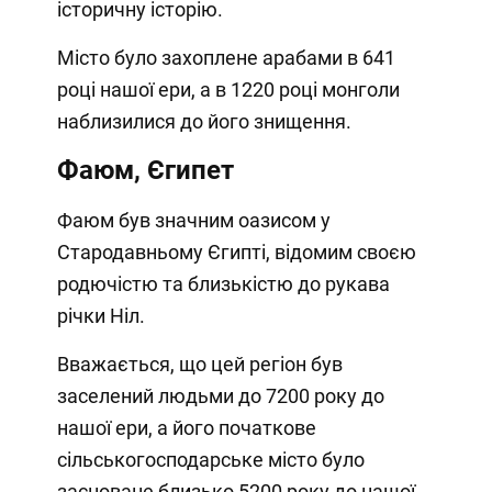
історичну історію.
Місто було захоплене арабами в 641
році нашої ери, а в 1220 році монголи
наблизилися до його знищення.
Фаюм, Єгипет
Фаюм був значним оазисом у
Стародавньому Єгипті, відомим своєю
родючістю та близькістю до рукава
річки Ніл.
Вважається, що цей регіон був
заселений людьми до 7200 року до
нашої ери, а його початкове
сільськогосподарське місто було
засноване близько 5200 року до нашої