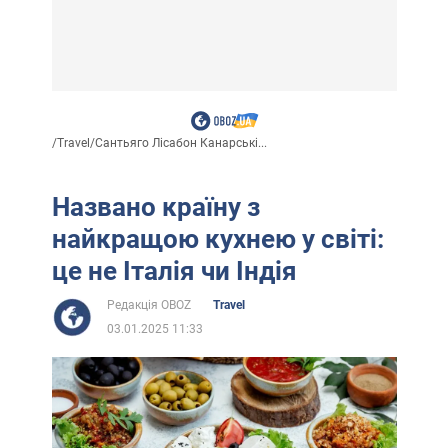
/
Travel
/
Сантьяго Лісабон Канарські...
Названо країну з
найкращою кухнею у світі:
це не Італія чи Індія
Редакція OBOZ
Travel
03.01.2025 11:33