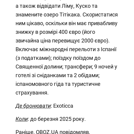
а також відвідати Ліму, Куско та
знамените озеро Тітікака. Скористатися
ним цікаво, оскільки він має привабливу
знижку в розмірі 400 євро (його
звичайна ціна перевищує 2000 євро).
Включає міжнародні перельоти з Іспанії
(з податками); поїздку поїздом до
Священної долини; трансфери; 9 ночей у
готелі зі сніданками та 2 обідами;
іспаномовного гіда та туристичне
страхування.
Де бронювати
: Exoticca
Коли
: до березня 2025 року.
Раніше, OBOZ.UA повідомляв,