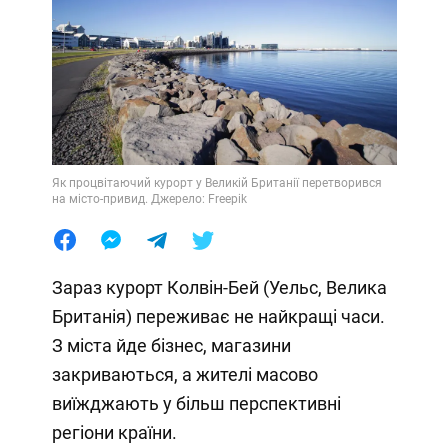
Як процвітаючий курорт у Великій Британії перетворився
на місто-привид. Джерело: Freepik
Зараз курорт Колвін-Бей (Уельс, Велика
Британія) переживає не найкращі часи.
З міста йде бізнес, магазини
закриваються, а жителі масово
виїжджають у більш перспективні
регіони країни.