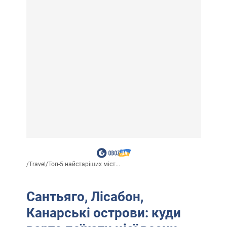
/
Travel
/
Топ-5 найстаріших міст...
Сантьяго, Лісабон,
Канарські острови: куди