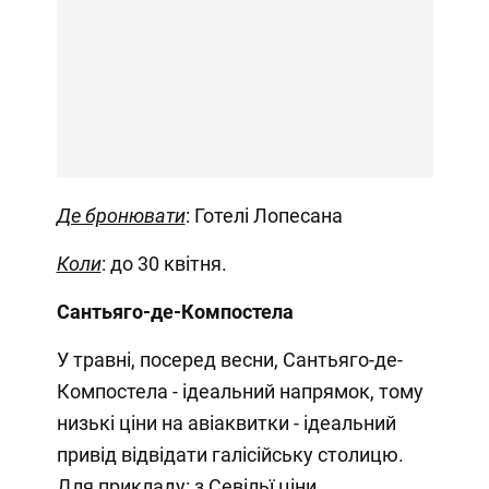
Де бронювати
: Готелі Лопесана
Коли
: до 30 квітня.
Сантьяго-де-Компостела
У травні, посеред весни, Сантьяго-де-
Компостела - ідеальний напрямок, тому
низькі ціни на авіаквитки - ідеальний
привід відвідати галісійську столицю.
Для прикладу: з Севільї ціни