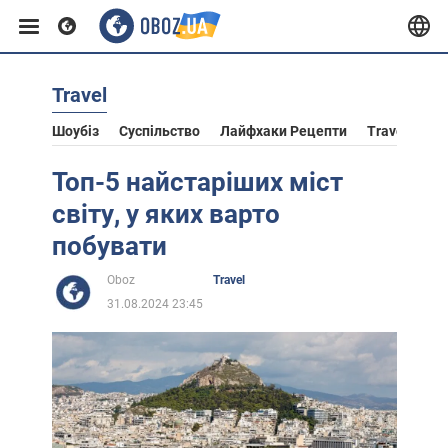
Travel
Європа
Шоубіз
Суспільство
Лайфхаки Рецепти
Travel
Ас
США
Топ-5 найстаріших міст
світу, у яких варто
Азія
побувати
Oboz
Travel
Африка
31.08.2024 23:45
Життя
Лайфхаки