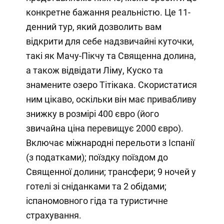
конкретне бажання реальністю. Це 11-
денний тур, який дозволить вам
відкрити для себе надзвичайні куточки,
такі як Мачу-Пікчу та Священна долина,
а також відвідати Ліму, Куско та
знамените озеро Тітікака. Скористатися
ним цікаво, оскільки він має привабливу
знижку в розмірі 400 євро (його
звичайна ціна перевищує 2000 євро).
Включає міжнародні перельоти з Іспанії
(з податками); поїздку поїздом до
Священної долини; трансфери; 9 ночей у
готелі зі сніданками та 2 обідами;
іспаномовного гіда та туристичне
страхування.