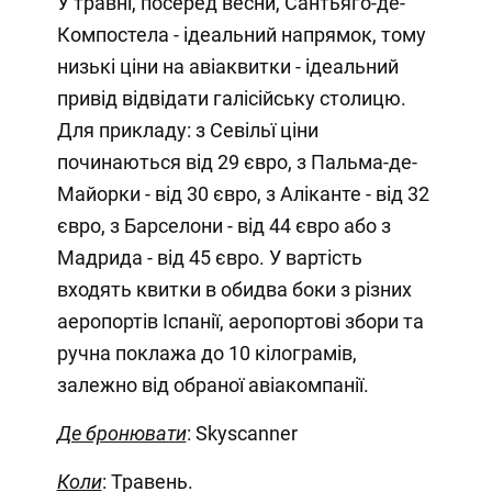
У травні, посеред весни, Сантьяго-де-
Компостела - ідеальний напрямок, тому
низькі ціни на авіаквитки - ідеальний
привід відвідати галісійську столицю.
Для прикладу: з Севільї ціни
починаються від 29 євро, з Пальма-де-
Майорки - від 30 євро, з Аліканте - від 32
євро, з Барселони - від 44 євро або з
Мадрида - від 45 євро. У вартість
входять квитки в обидва боки з різних
аеропортів Іспанії, аеропортові збори та
ручна поклажа до 10 кілограмів,
залежно від обраної авіакомпанії.
Де бронювати
: Skyscanner
Коли
: Травень.