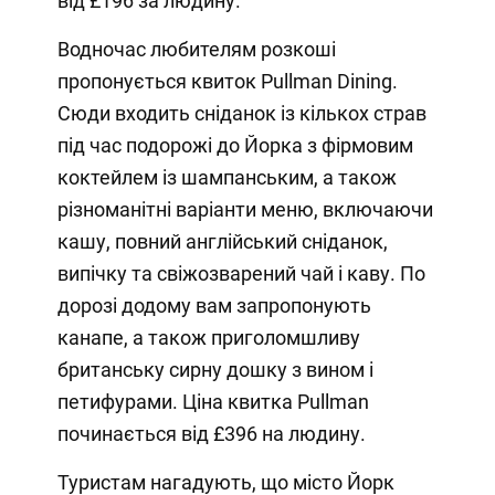
від £196 за людину.
Водночас любителям розкоші
пропонується квиток Pullman Dining.
Сюди входить сніданок із кількох страв
під час подорожі до Йорка з фірмовим
коктейлем із шампанським, а також
різноманітні варіанти меню, включаючи
кашу, повний англійський сніданок,
випічку та свіжозварений чай і каву. По
дорозі додому вам запропонують
канапе, а також приголомшливу
британську сирну дошку з вином і
петифурами. Ціна квитка Pullman
починається від £396 на людину.
Туристам нагадують, що місто Йорк