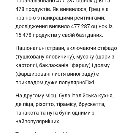
проаналізовано 477 287 оцінок для 15
478 продуктів. Як виявилося, Греція є
країною з найкращими рейтингами:
дослідження виявило 477 287 оцінок із
15 478 продуктів у своїй базі даних.
Національні страви, включаючи стіфадо
(тушковану яловичину), мусаку (шари з
картоплі, баклажанів і фаршу) і долму
(фаршировані листя винограду) є
прикладом дуже популярної їжі.
На другому місці була італійська кухня,
де піца, різотто, тірамісу, брускетта,
панакота та нуга були одними з
найпопулярніших.