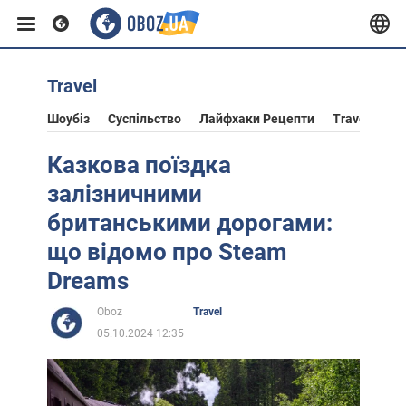
Travel
Європа
Шоубіз
Суспільство
Лайфхаки Рецепти
Travel
Ас
США
Казкова поїздка
залізничними
Азія
британськими дорогами:
що відомо про Steam
Африка
Dreams
Oboz
Travel
Життя
05.10.2024 12:35
Лайфхаки