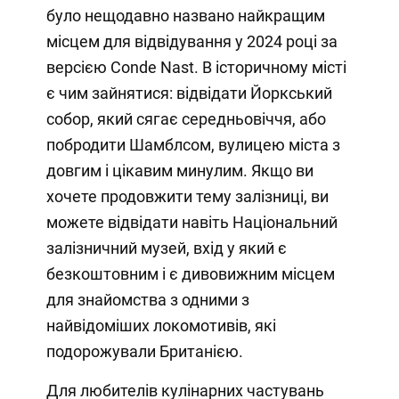
було нещодавно названо найкращим
місцем для відвідування у 2024 році за
версією Conde Nast. В історичному місті
є чим зайнятися: відвідати Йоркський
собор, який сягає середньовіччя, або
побродити Шамблсом, вулицею міста з
довгим і цікавим минулим. Якщо ви
хочете продовжити тему залізниці, ви
можете відвідати навіть Національний
залізничний музей, вхід у який є
безкоштовним і є дивовижним місцем
для знайомства з одними з
найвідоміших локомотивів, які
подорожували Британією.
Для любителів кулінарних частувань