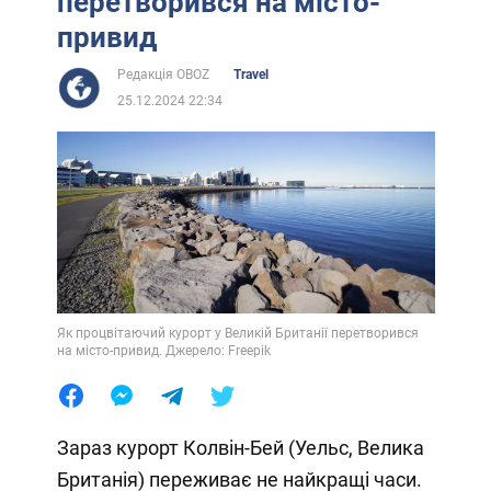
перетворився на місто-
привид
Редакція OBOZ
Travel
25.12.2024 22:34
Як процвітаючий курорт у Великій Британії перетворився
на місто-привид. Джерело: Freepik
Зараз курорт Колвін-Бей (Уельс, Велика
Британія) переживає не найкращі часи.