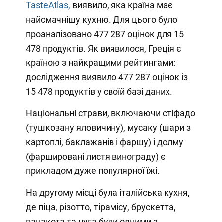
TasteAtlas,
виявило, яка країна має
найсмачнішу кухню. Для цього було
проаналізовано 477 287 оцінок для 15
478 продуктів. Як виявилося, Греція є
країною з найкращими рейтингами:
дослідження виявило 477 287 оцінок із
15 478 продуктів у своїй базі даних.
Національні страви, включаючи стіфадо
(тушковану яловичину), мусаку (шари з
картоплі, баклажанів і фаршу) і долму
(фаршировані листя винограду) є
прикладом дуже популярної їжі.
На другому місці була італійська кухня,
де піца, різотто, тірамісу, брускетта,
панакота та нуга були одними з