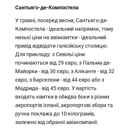
Сантьяго-де-Компостела
У травні, посеред весни, Сантьяго-де-
Компостела - ідеальний напрямок, тому
низькі ціни на авіаквитки - ідеальний
привід відвідати галісійську столицю.
Для прикладу: з Севільї ціни
починаються від 29 євро, з Пальма-де-
Майорки - від 30 євро, з Аліканте - від 32
євро, з Барселони - від 44 євро або з
Мадрида - від 45 євро. У вартість
входять квитки в обидва боки з різних
аеропортів Іспанії, аеропортові збори та
ручна поклажа до 10 кілограмів,
залежно від обраної авіакомпанії.