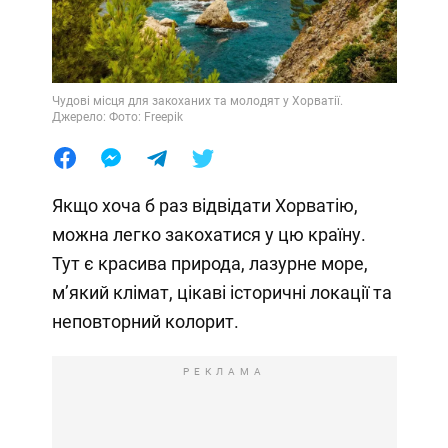
Чудові місця для закоханих та молодят у Хорватії.
Джерело: Фото: Freepik
Якщо хоча б раз відвідати Хорватію,
можна легко закохатися у цю країну.
Тут є красива природа, лазурне море,
м’який клімат, цікаві історичні локації та
неповторний колорит.
РЕКЛАМА