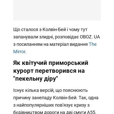
Що сталося з Колвін-Бей і чому тут
запанували злидні, розповідає OBOZ. UA
з посиланням на матеріал видання
The
Mirror
.
Як квітучий приморський
курорт перетворився на
"пекельну діру"
Існує кілька версій, що пояснюють
причину занепаду Колвін-Бей. Так, одна
з найпопулярніших пов'язує кризу з
будівництвом дороги на дві смуги А55,