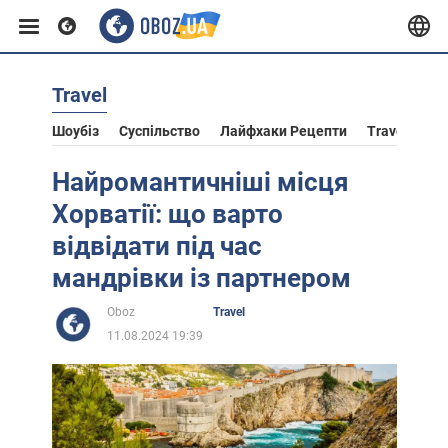
Travel
Європа
Шоубіз
Суспільство
Лайфхаки Рецепти
Travel
Ас
США
Найромантичніші місця
Хорватії: що варто
Азія
відвідати під час
мандрівки із партнером
Африка
Oboz
Travel
11.08.2024 19:39
Життя
Лайфхаки