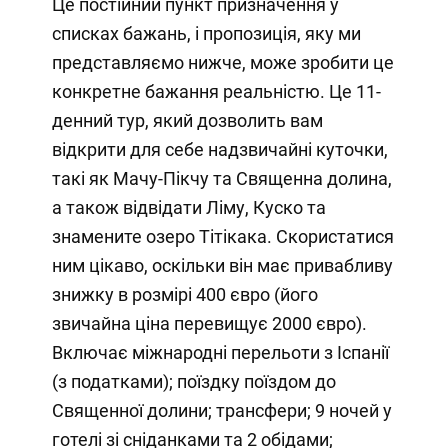
Це постійний пункт призначення у
списках бажань, і пропозиція, яку ми
представляємо нижче, може зробити це
конкретне бажання реальністю. Це 11-
денний тур, який дозволить вам
відкрити для себе надзвичайні куточки,
такі як Мачу-Пікчу та Священна долина,
а також відвідати Ліму, Куско та
знамените озеро Тітікака. Скористатися
ним цікаво, оскільки він має привабливу
знижку в розмірі 400 євро (його
звичайна ціна перевищує 2000 євро).
Включає міжнародні перельоти з Іспанії
(з податками); поїздку поїздом до
Священної долини; трансфери; 9 ночей у
готелі зі сніданками та 2 обідами;