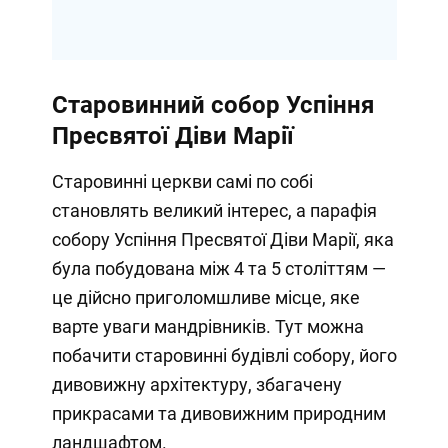
Старовинний собор Успіння
Пресвятої Діви Марії
Старовинні церкви самі по собі
становлять великий інтерес, а парафія
собору Успіння Пресвятої Діви Марії, яка
була побудована між 4 та 5 століттям —
це дійсно приголомшливе місце, яке
варте уваги мандрівників. Тут можна
побачити старовинні будівлі собору, його
дивовижну архітектуру, збагачену
прикрасами та дивовижним природним
ландшафтом.