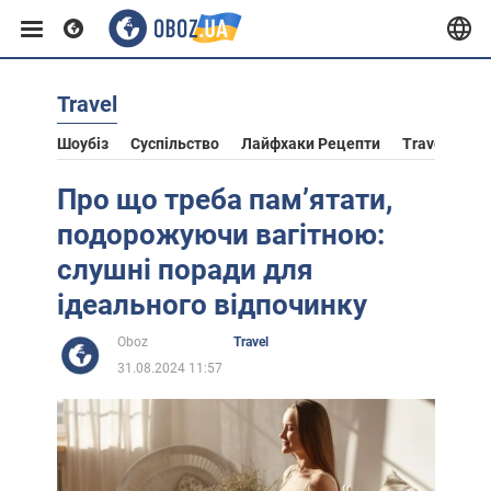
Travel
Європа
Шоубіз
Суспільство
Лайфхаки Рецепти
Travel
Ас
США
Про що треба пам’ятати,
подорожуючи вагітною:
Азія
слушні поради для
ідеального відпочинку
Африка
Oboz
Travel
31.08.2024 11:57
Життя
Лайфхаки