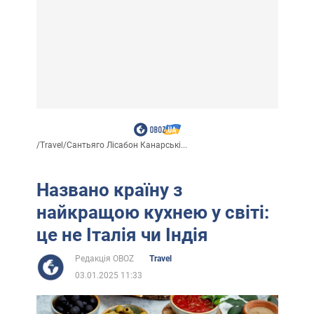
/
Travel
/
Сантьяго Лісабон Канарські...
Названо країну з
найкращою кухнею у світі:
це не Італія чи Індія
Редакція OBOZ
Travel
03.01.2025 11:33