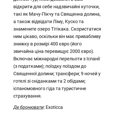
відкрити для себе надзвичайні куточки,
такі як Мачу-Пікчу та Священна долина,
а також відвідати Ліму, Куско та
знамените озеро Тітікака. Скористатися
ним цікаво, оскільки він має привабливу
знижку в розмірі 400 євро (його
звичайна ціна перевищує 2000 євро).
Включає міжнародні перельоти з Іспанії
(з податками); поїздку поїздом до
Священної долини; трансфери; 9 ночей у
готелі зі сніданками та 2 обідами;
іспаномовного гіда та туристичне
страхування.
Де бронювати
: Exoticca