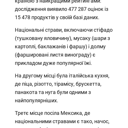
країною з найкращими рейтингами:
дослідження виявило 477 287 оцінок із
15 478 продуктів у своїй базі даних.
Національні страви, включаючи стіфадо
(тушковану яловичину), мусаку (шари з
картоплі, баклажанів і фаршу) і долму
(фаршировані листя винограду) є
прикладом дуже популярної їжі.
На другому місці була італійська кухня,
де піца, різотто, тірамісу, брускетта,
панакота та нуга були одними з
найпопулярніших.
Третє місце посіла Мексика, де
національними стравами є тако, начос,