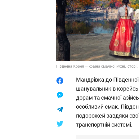
Південна Корея — країна смачної кухні, історії
Мандрівка до Південної
шанувальників корейськ
дорам та смачної азійськ
особливий смак. Півден
подорожей завдяки свої
транспортній системі.