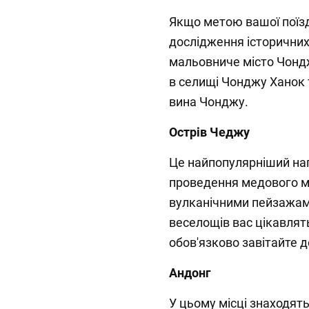
Якщо метою вашої поїзд
дослідження історичних 
мальовниче місто Чондж
в селищі Чонджу Ханок 
вина Чонджу.
Острів Чеджу
Це найпопулярніший нап
проведення медового міс
вулканічними пейзажам
веселощів вас цікавлят
обов'язково завітайте 
Андонг
У цьому місці знаходять