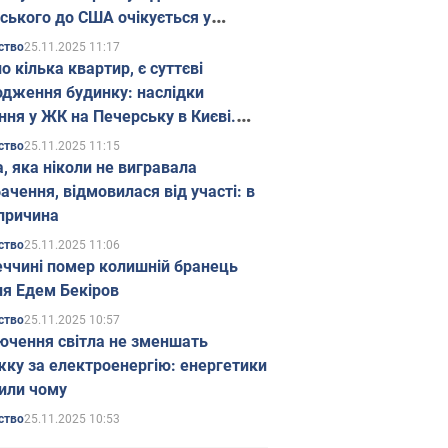
ського до США очікується у
паді
25.11.2025 11:17
ство
о кілька квартир, є суттєві
дження будинку: наслідки
ння у ЖК на Печерську в Києві.
25.11.2025 11:15
ство
а, яка ніколи не вигравала
ачення, відмовилася від участі: в
причина
25.11.2025 11:06
ство
еччині помер колишній бранець
я Едем Бекіров
25.11.2025 10:57
ство
ючення світла не зменшать
жку за електроенергію: енергетики
или чому
25.11.2025 10:53
ство