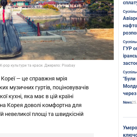
сплат
Суспіль
Авіар
нафто
розпо
страте
Суспіль
ГУР о
іранс
засто
, K-pop культури та краси. Джерело: Pixabay
Суспіль
 Кореї — це справжня мрія
"Були
Молдо
их музичних гуртів, поціновувачів
через
ої кухні, яка має в цій країні
25
News
на Корея доволі комфортна для
й невеликої площі та швидкісній
Умєро
ключов