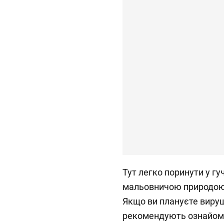
Тут легко поринути у г
мальовничою природою 
Якщо ви плануєте виру
рекомендують ознайоми