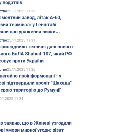
у податків
25.11.2025 11:32
ство
емонтний завод, літак А-60,
вий термінал: у Генштабі
віли про ураження низки
гічних об'єктів Росії
25.11.2025 11:31
ство
прилюднило технічні дані нового
ького БпЛА Shahed-107, який РФ
совує проти України
25.11.2025 11:26
ство
 негайно проінформовані": у
ві підтвердили проліт "Шахеда"
 свою територію до Румунії
.11.2025 11:24
в заявив, що в Женеві узгодили
і умови мирної угоди: візит