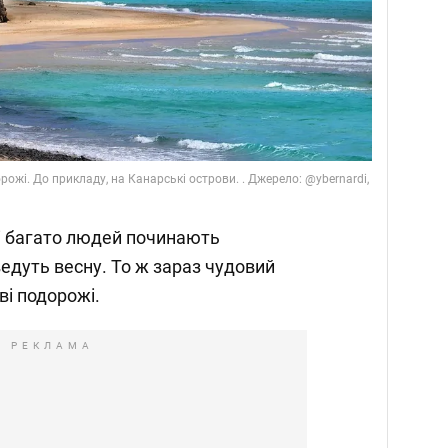
ожі. До прикладу, на Канарські острови. . Джерело: @ybernardi,
і багато людей починають
ведуть весну. То ж зараз чудовий
ві подорожі.
РЕКЛАМА