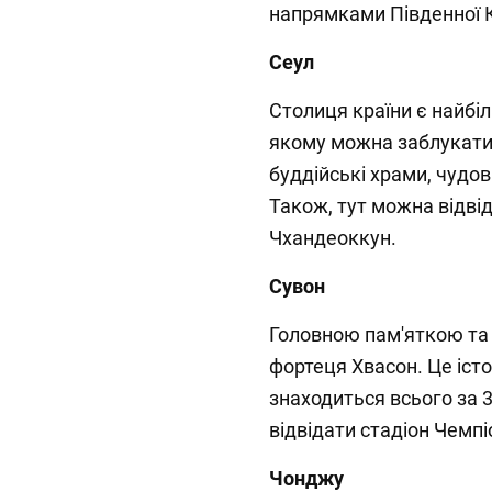
напрямками Південної К
Сеул
Столиця країни є найбіл
якому можна заблукати 
буддійські храми, чудов
Також, тут можна відві
Чхандеоккун.
Сувон
Головною пам'яткою та 
фортеця Хвасон. Це істо
знаходиться всього за 
відвідати стадіон Чемпіо
Чонджу