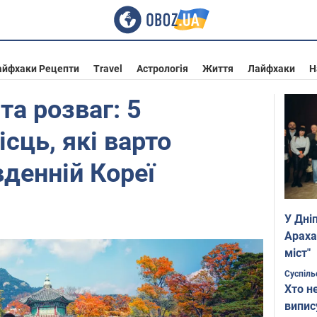
айфхаки Рецепти
Travel
Астрологія
Життя
Лайфхаки
Н
та розваг: 5
сць, які варто
вденній Кореї
У Дні
Араха
міст"
Суспіль
Хто н
випис