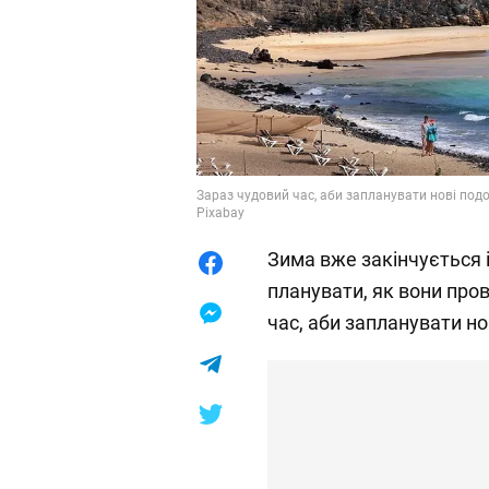
Зараз чудовий час, аби запланувати нові подор
Pixabay
Зима вже закінчується 
планувати, як вони про
час, аби запланувати но