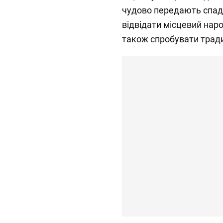
чудово передають спадщ
відвідати місцевий народ
також спробувати традиц