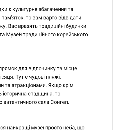
ки є культурне збагачення та
пам’яток, то вам варто відвідати
у. Вас вразять традиційні будинки
та Музей традиційного корейського
рямок для відпочинку та місце
яця. Тут є чудові пляжі,
и та атракціонами. Якщо крім
ь історична спадщина, то
до автентичного села Сонгеп.
ся найкращі музеї просто неба, що