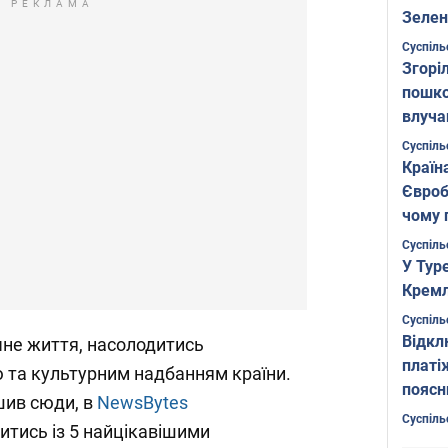
РЕКЛАМА
Зелен
листо
Суспіль
Згоріл
пошко
влуча
Фото
Суспіль
Країн
Євроб
чому 
Суспіль
У Тур
Кремл
Суспіль
Відкл
учне життя, насолодитись
платі
та культурним надбанням країни.
поясн
шив сюди, в
NewsBytes
Суспіль
тись із 5 найцікавішими