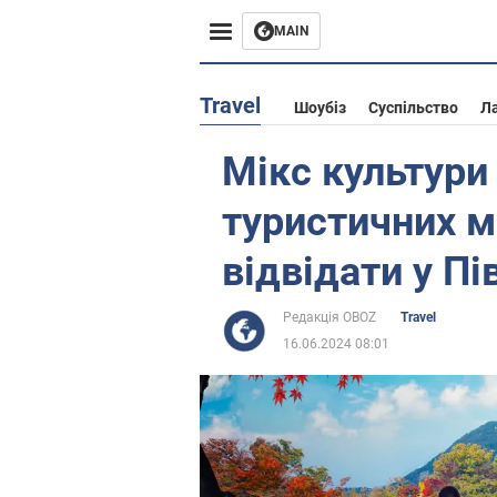
MAIN
Європа
Travel
Шоубіз
Суспільство
Л
США
Мікс культури 
Азія
туристичних мі
Африка
відвідати у Пі
Життя
Редакція OBOZ
Travel
16.06.2024 08:01
Лайфхаки