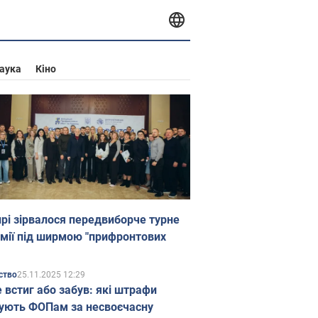
аука
Кіно
прі зірвалося передвиборче турне
мії під ширмою "прифронтових
25.11.2025 12:29
ство
е встиг або забув: які штрафи
ують ФОПам за несвоєчасну