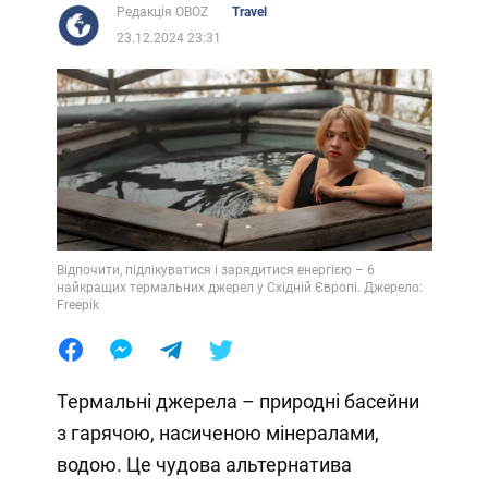
Редакція OBOZ
Travel
23.12.2024 23:31
Відпочити, підлікуватися і зарядитися енергією – 6
найкращих термальних джерел у Східній Європі. Джерело:
Freepik
Термальні джерела – природні басейни
з гарячою, насиченою мінералами,
водою. Це чудова альтернатива