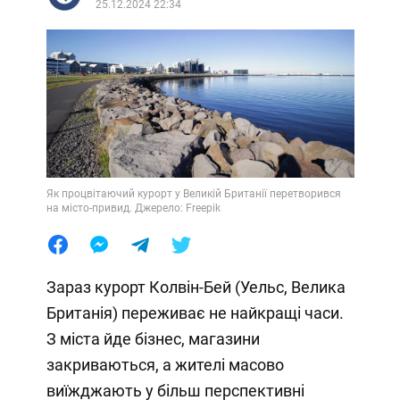
25.12.2024 22:34
Як процвітаючий курорт у Великій Британії перетворився
на місто-привид. Джерело: Freepik
Зараз курорт Колвін-Бей (Уельс, Велика
Британія) переживає не найкращі часи.
З міста йде бізнес, магазини
закриваються, а жителі масово
виїжджають у більш перспективні