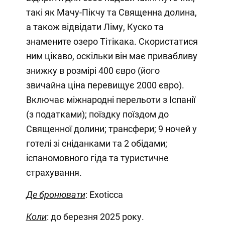
такі як Мачу-Пікчу та Священна долина,
а також відвідати Ліму, Куско та
знамените озеро Тітікака. Скористатися
ним цікаво, оскільки він має привабливу
знижку в розмірі 400 євро (його
звичайна ціна перевищує 2000 євро).
Включає міжнародні перельоти з Іспанії
(з податками); поїздку поїздом до
Священної долини; трансфери; 9 ночей у
готелі зі сніданками та 2 обідами;
іспаномовного гіда та туристичне
страхування.
Де бронювати
: Exoticca
Коли
: до березня 2025 року.