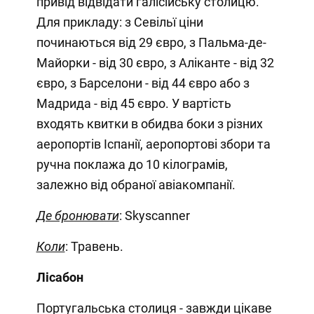
привід відвідати галісійську столицю.
Для прикладу: з Севільї ціни
починаються від 29 євро, з Пальма-де-
Майорки - від 30 євро, з Аліканте - від 32
євро, з Барселони - від 44 євро або з
Мадрида - від 45 євро. У вартість
входять квитки в обидва боки з різних
аеропортів Іспанії, аеропортові збори та
ручна поклажа до 10 кілограмів,
залежно від обраної авіакомпанії.
Де бронювати
: Skyscanner
Коли
: Травень.
Лісабон
Португальська столиця - завжди цікаве