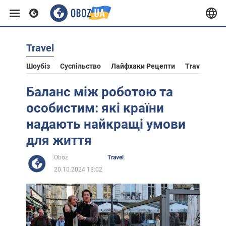
Travel
Європа
Шоубіз
Суспільство
Лайфхаки Рецепти
Travel
Ас
США
Баланс між роботою та
особистим: які країни
Азія
надають найкращі умови
для життя
Африка
Oboz
Travel
20.10.2024 18:02
Життя
Лайфхаки