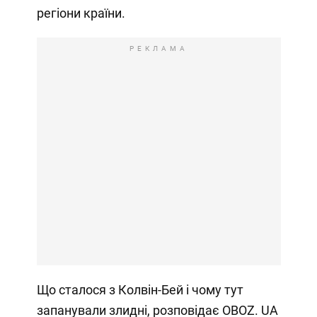
регіони країни.
РЕКЛАМА
Що сталося з Колвін-Бей і чому тут
запанували злидні, розповідає OBOZ. UA