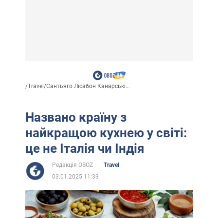
/
Travel
/
Сантьяго Лісабон Канарські...
Названо країну з
найкращою кухнею у світі:
це не Італія чи Індія
Редакція OBOZ
Travel
03.01.2025 11:33