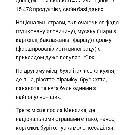
дослідження виявило 477 287 оцінок із
15 478 продуктів у своїй базі даних.
Національні страви, включаючи стіфадо
(тушковану яловичину), мусаку (шари з
картоплі, баклажанів і фаршу) і долму
(фаршировані листя винограду) є
прикладом дуже популярної їжі.
На другому місці була італійська кухня,
де піца, різотто, тірамісу, брускетта,
панакота та нуга були одними з
найпопулярніших.
Третє місце посіла Мексика, де
національними стравами є тако, начос,
коржики, буріто, гуакамоле, кесаділья.