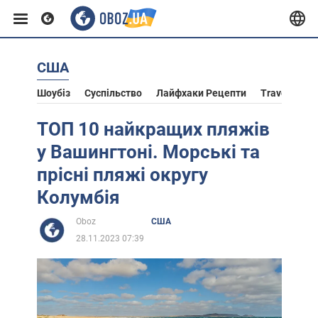
США
Європа
Шоубіз
Суспільство
Лайфхаки Рецепти
Travel
Ас
США
ТОП 10 найкращих пляжів
у Вашингтоні. Морські та
Азія
прісні пляжі округу
Колумбія
Африка
Oboz
США
28.11.2023 07:39
Життя
Лайфхаки