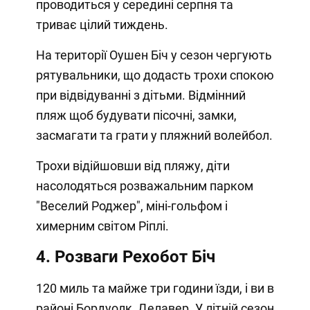
проводиться у середині серпня та
триває цілий тиждень.
На території Оушен Біч у сезон чергують
рятувальники, що додасть трохи спокою
при відвідуванні з дітьми. Відмінний
пляж щоб будувати пісочні, замки,
засмагати та грати у пляжний волейбол.
Трохи відійшовши від пляжу, діти
насолодяться розважальним парком
"Веселий Роджер", міні-гольфом і
химерним світом Ріплі.
4. Розваги Рехобот Біч
120 миль та майже три години їзди, і ви в
районі Бордуолк, Делавер. У літній сезон