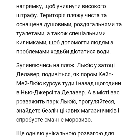
напрямку, щоб уникнути високого
штрафу. Територія пляжу чиста та
оснащена душовими, роздягальнями та
туалетами, а також спеціальними
килимками, щоб допомогти людям з
проблемами ходьби дістатися води.
Зупиняючись на пляжі Льюїс у затоці
Делавер, подивіться, як пором Кейп-
Мей-Люїс курсує туди і назад щогодини
в Нью-Джерсі та Делавер. А в місті вас
розважить парк Льюїс, прогуляйтеся,
знайдете безліч цікавих магазинчиків і
спробуєте смачне морозиво.
Ще однією унікальною розвагою для