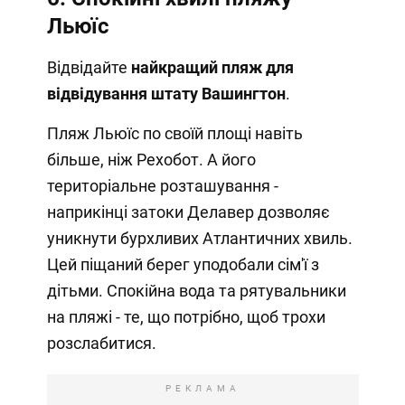
Льюїс
Відвідайте
найкращий пляж для
відвідування штату Вашингтон
.
Пляж Льюїс по своїй площі навіть
більше, ніж Рехобот. А його
територіальне розташування -
наприкінці затоки Делавер дозволяє
уникнути бурхливих Атлантичних хвиль.
Цей піщаний берег уподобали сім'ї з
дітьми. Спокійна вода та рятувальники
на пляжі - те, що потрібно, щоб трохи
розслабитися.
РЕКЛАМА