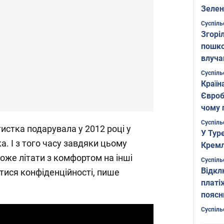
Зелен
листо
Суспіль
Згоріл
пошко
влуча
Фото
Суспіль
Країн
Євроб
чому 
Суспіль
истка подарувала у 2012 році у
У Тур
. І з того часу завдяки цьому
Кремл
оже літати з комфортом на інші
Суспіль
Відкл
тися конфіденційності, пише
платі
поясн
Суспіль