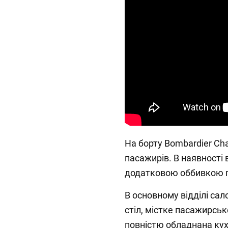
На борту Bombardier Cha
пасажирів. В наявності 
додатковою оббивкою п
В основному відділі са
стіл, містке пасажирськ
повністю обладнана кух