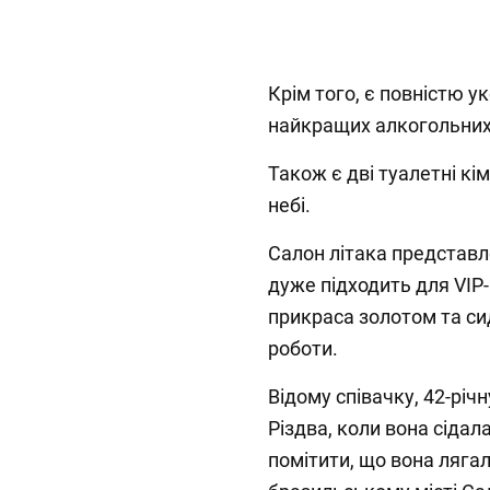
Крім того, є повністю 
найкращих алкогольних
Також є дві туалетні к
небі.
Салон літака представле
дуже підходить для VIP
прикраса золотом та сид
роботи.
Відому співачку, 42-річ
Різдва, коли вона сідал
помітити, що вона лягал