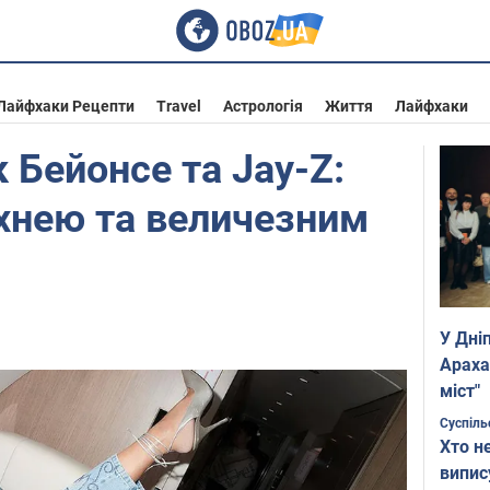
Лайфхаки Рецепти
Travel
Астрологія
Життя
Лайфхаки
 Бейонсе та Jay-Z:
ухнею та величезним
У Дні
Араха
міст"
Суспіль
Хто н
випис