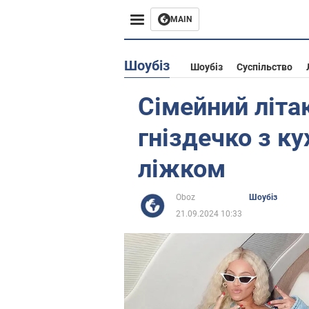
MAIN
Європа
Шоубіз
Шоубіз
Суспільство
США
Сімейний літак
Азія
гніздечко з к
Африка
ліжком
Життя
Oboz
Шоубіз
21.09.2024 10:33
Лайфхаки