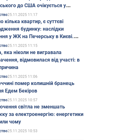
ського до США очікується у
паді
25.11.2025 11:17
ство
о кілька квартир, є суттєві
дження будинку: наслідки
ння у ЖК на Печерську в Києві.
25.11.2025 11:15
ство
а, яка ніколи не вигравала
ачення, відмовилася від участі: в
причина
25.11.2025 11:06
ство
еччині помер колишній бранець
я Едем Бекіров
25.11.2025 10:57
ство
ючення світла не зменшать
жку за електроенергію: енергетики
или чому
25.11.2025 10:53
ство