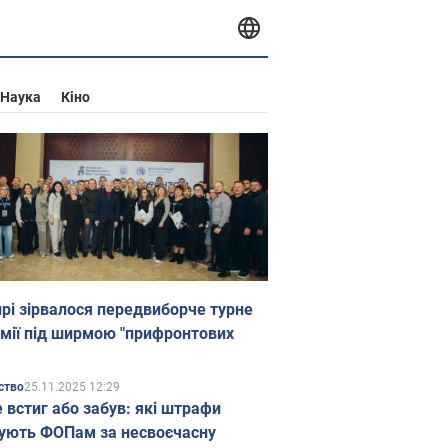
Наука
Кіно
прі зірвалося передвиборче турне
мії під ширмою "прифронтових
25.11.2025 12:29
ство
е встиг або забув: які штрафи
ують ФОПам за несвоєчасну