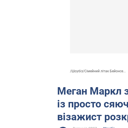
/
Шоубіз
/
Сімейний літак Бейонсе...
Меган Маркл з
із просто сяюч
візажист розк