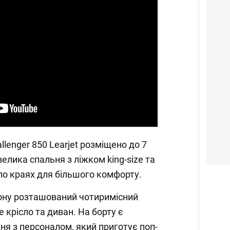
llenger 850 Learjet розміщено до 7
велика спальня з ліжком king-size та
о краях для більшого комфорту.
лону розташований чотиримісний
е крісло та диван. На борту є
ня з персоналом, який приготує поп-