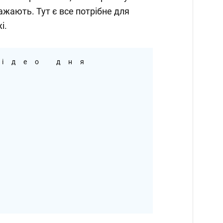
ажають. Тут є все потрібне для
і.
ідео дня