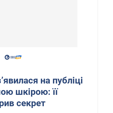
’явилася на публіці
ою шкірою: її
рив секрет