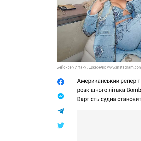
Бейонсе у літаку . Джерело: www.instagram.co
Американський репер та
розкішного літака Bombar
Вартість судна становит