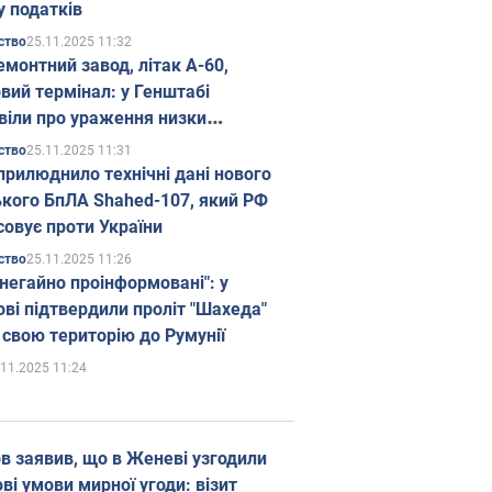
у податків
25.11.2025 11:32
ство
емонтний завод, літак А-60,
вий термінал: у Генштабі
віли про ураження низки
гічних об'єктів Росії
25.11.2025 11:31
ство
прилюднило технічні дані нового
ького БпЛА Shahed-107, який РФ
совує проти України
25.11.2025 11:26
ство
 негайно проінформовані": у
ві підтвердили проліт "Шахеда"
 свою територію до Румунії
.11.2025 11:24
в заявив, що в Женеві узгодили
і умови мирної угоди: візит