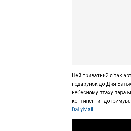
Цей приватний літак арт
подарунок до Дня Батька
небесному птаху пара м
континенти і дотримува
DailyMail
.