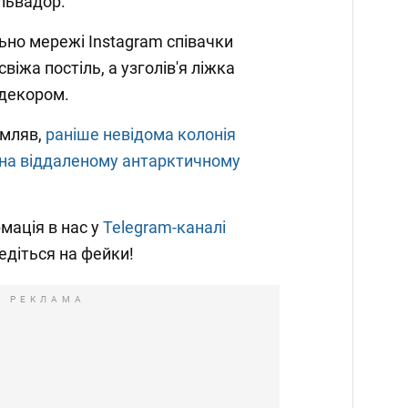
львадор.
ьно мережі Instagram співачки
свіжа постіль, а узголів'я ліжка
декором.
омляв,
раніше невідома колонія
а на віддаленому антарктичному
мація в нас у
Telegram-каналі
ведіться на фейки!
РЕКЛАМА