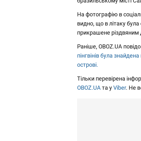
бразильському місті Са
На фотографію в соціал
видно, що в літаку була 
прикрашене різдвяним 
Раніше, OBOZ.UA повід
пінгвінів була знайден
острові.
Тільки перевірена інфор
OBOZ.UA
та у
Viber
. Не 