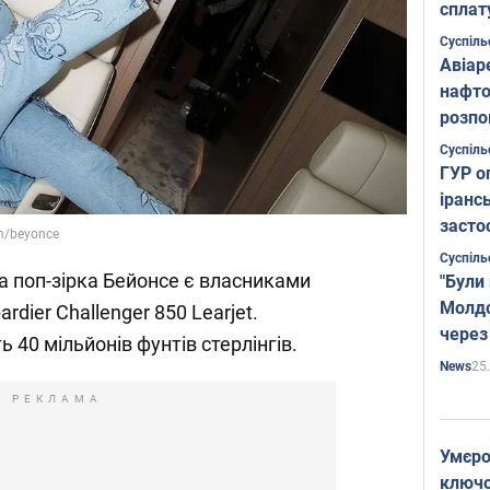
сплат
Суспіль
Авіар
нафто
розпо
страте
Суспіль
ГУР о
іранс
засто
m/beyonce
Суспіль
 поп-зірка Бейонсе є власниками
"Були
Молдо
dier Challenger 850 Learjet.
через
ь 40 мільйонів фунтів стерлінгів.
25
News
РЕКЛАМА
Умєро
ключов