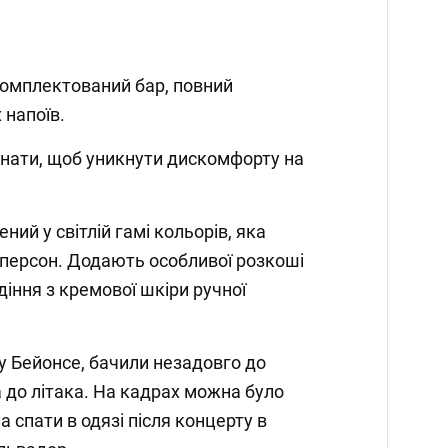
укомплектований бар, повний
 напоїв.
імнати, щоб уникнути дискомфорту на
ний у світлій гамі кольорів, яка
-персон. Додають особливої розкоші
іння з кремової шкіри ручної
ну Бейонсе, бачили незадовго до
а до літака. На кадрах можна було
а спати в одязі після концерту в