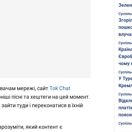
Зелен
листо
Суспіль
Згоріл
пошко
влуча
Фото
Суспіль
Країн
Євроб
чому 
Суспіль
У Тур
Кремл
вачам мережі, сайт
Tok Chat
Суспіль
іші пісні та хештеги на цей момент.
Відкл
зайти туди і переконатися в їхній
платі
поясн
Суспіль
 зрозуміти, який контент є