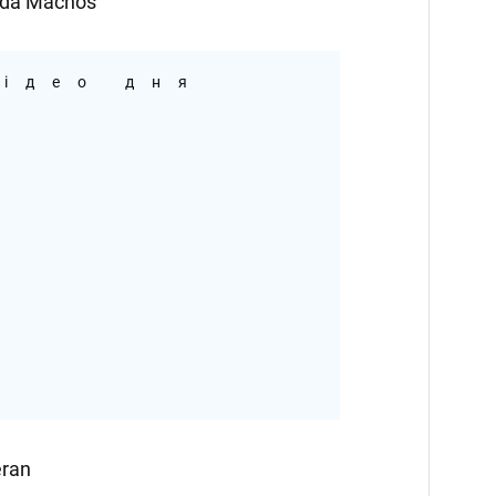
nda Machos
ідео дня
eran