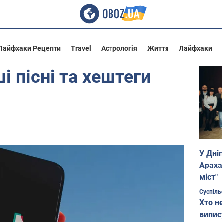
Лайфхаки Рецепти
Travel
Астрологія
Життя
Лайфхаки
і пісні та хештеги
У Дні
Араха
міст"
Суспіль
Хто н
випис