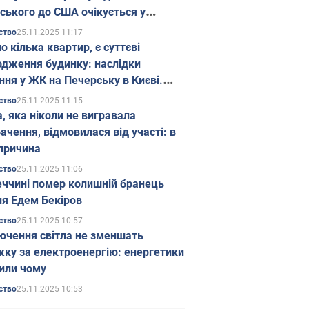
ського до США очікується у
паді
25.11.2025 11:17
ство
о кілька квартир, є суттєві
дження будинку: наслідки
ння у ЖК на Печерську в Києві.
25.11.2025 11:15
ство
а, яка ніколи не вигравала
ачення, відмовилася від участі: в
причина
25.11.2025 11:06
ство
еччині помер колишній бранець
я Едем Бекіров
25.11.2025 10:57
ство
ючення світла не зменшать
жку за електроенергію: енергетики
или чому
25.11.2025 10:53
ство