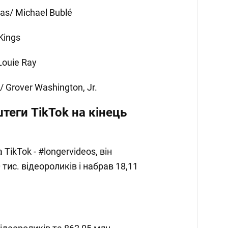
mas/ Michael Bublé
Kings
Louie Ray
/ Grover Washington, Jr.
теги TikTok на кінець
TikTok - #longervideos, він
тис. відеороликів і набрав 18,11