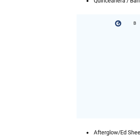
Quinceañera / Ba
В
Afterglow/Ed She