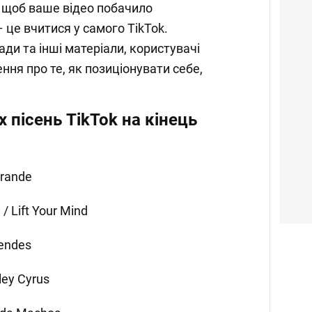
, щоб ваше відео побачило
 це вчитися у самого TikTok.
ди та інші матеріали, користувачі
ня про те, як позиціонувати себе,
 пісень TikTok на кінець
Grande
/ Lift Your Mind
endes
ley Cyrus