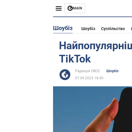
MAIN
Європа
Шоубіз
Шоубіз
Суспільство
США
Найпопулярніш
Азія
TikTok
Африка
Редакція OBOZ
Шоубіз
07.09.2023 18:40
Життя
Лайфхаки