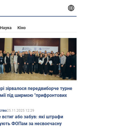
Наука
Кіно
прі зірвалося передвиборче турне
мії під ширмою "прифронтових
25.11.2025 12:29
ство
е встиг або забув: які штрафи
ують ФОПам за несвоєчасну