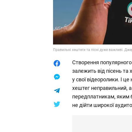
Правильні хештеги та пісні дуже важливі. Дже
Створення популярного 
залежить від пісень та 
у свої відеоролики. І ц
хештег неправильний, а
передплатникам, яким б
не дійти широкої аудито