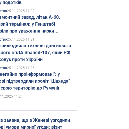
у податків
25.11.2025 11:32
ство
емонтний завод, літак А-60,
вий термінал: у Генштабі
віли про ураження низки
гічних об'єктів Росії
25.11.2025 11:31
ство
прилюднило технічні дані нового
ького БпЛА Shahed-107, який РФ
совує проти України
25.11.2025 11:26
ство
 негайно проінформовані": у
ві підтвердили проліт "Шахеда"
 свою територію до Румунії
.11.2025 11:24
в заявив, що в Женеві узгодили
і умови мирної угоди: візит