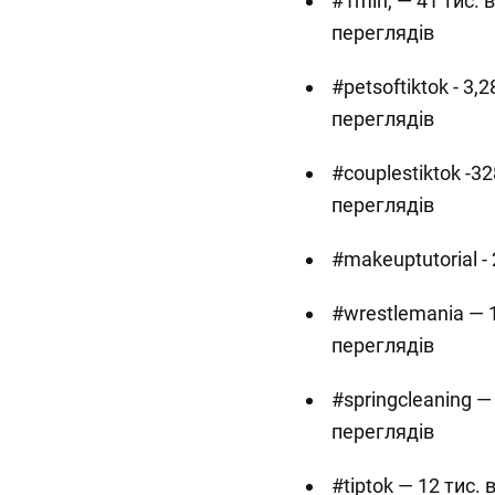
#1min, — 41 тис. 
переглядів
#petsoftiktok - 3,
переглядів
#couplestiktok -32
переглядів
#makeuptutorial -
#wrestlemania — 1
переглядів
#springcleaning —
переглядів
#tiptok — 12 тис.