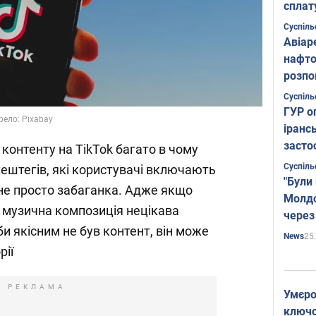
сплат
Суспіль
Авіар
нафто
розпо
страте
Суспіль
ГУР о
рело: Pixabay
іранс
засто
контенту на TikTok багато в чому
Суспіль
хештегів, які користувачі включають
"Були
е не просто забаганка. Адже якщо
Молдо
 музична композиція нецікава
через
и якісним не був контент, він може
25
News
рії
РЕКЛАМА
Умєро
ключов