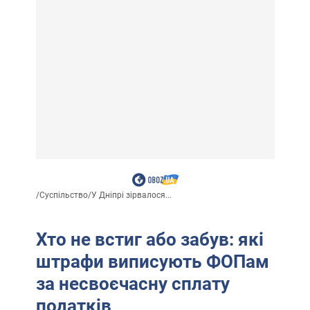
/
Суспільство
/
У Дніпрі зірвалося...
Хто не встиг або забув: які
штрафи виписують ФОПам
за несвоєчасну сплату
податків