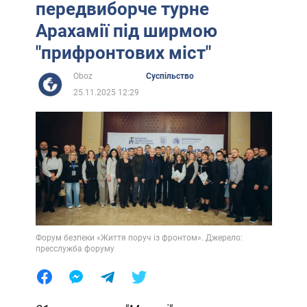
передвиборче турне
Арахамії під ширмою
"прифронтових міст"
Oboz
Суспільство
25.11.2025 12:29
Форум безпеки «Життя поруч із фронтом». Джерело:
пресслужба форуму