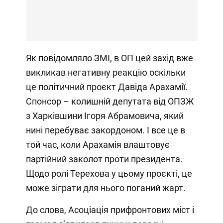
Як повідомляло ЗМІ, в ОП цей захід вже
викликав негативну реакцію оскільки
це політичний проєкт Давіда Арахамії.
Спонсор – колишній депутата від ОПЗЖ
з Харківшини Ігоря Абрамовича, який
нині перебуває закордоном. І все це в
той час, коли Арахамія влаштовує
партійний заколот проти президента.
Щодо ролі Терехова у цьому проєкті, це
може зіграти для нього поганий жарт.
До слова, Асоціація прифронтових міст і