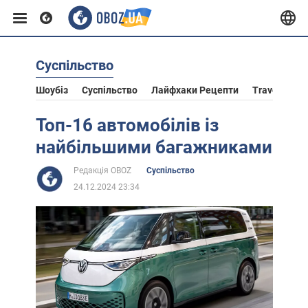
Суспільство
Європа
Шоубіз
Суспільство
Лайфхаки Рецепти
Travel
Ас
США
Топ-16 автомобілів із
найбільшими багажниками
Азія
Редакція OBOZ
Суспільство
24.12.2024 23:34
Африка
Життя
Лайфхаки