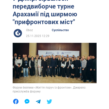
передвиборче турне
Арахамії під ширмою
"прифронтових міст"
Oboz
Суспільство
25.11.2025 12:29
Форум безпеки «Життя поруч із фронтом». Джерело:
пресслужба форуму