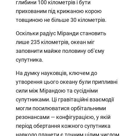
глибини 100 кілометрів і бути
прихованим під крижаною корою
товщиною не більше 30 кілометрів.
Оскільки радіус Міранди становить
лише 235 кілометрів, океан міг
заповнити майже половину об’єму
супутника.
На думку науковців, ключем до
утворення цього океану були припливні
сили між Мірандою та сусідніми
супутниками. Ці гравітаційні взаємодії
могли посилюватися орбітальними
резонансами — конфігурацією, у якій
період обертання кожного супутника
навколо планети є точним цілим числом