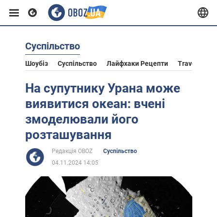
Суспільство
Європа
Шоубіз
Суспільство
Лайфхаки Рецепти
Travel
Ас
США
На супутнику Урана може
виявитися океан: вчені
Азія
змоделювали його
розташування
Африка
Редакція OBOZ
Суспільство
04.11.2024 14:05
Життя
Лайфхаки