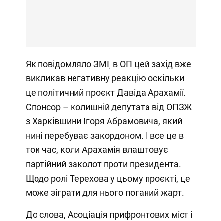
Як повідомляло ЗМІ, в ОП цей захід вже
викликав негативну реакцію оскільки
це політичний проєкт Давіда Арахамії.
Спонсор – колишній депутата від ОПЗЖ
з Харківшини Ігоря Абрамовича, який
нині перебуває закордоном. І все це в
той час, коли Арахамія влаштовує
партійний заколот проти президента.
Щодо ролі Терехова у цьому проєкті, це
може зіграти для нього поганий жарт.
До слова, Асоціація прифронтових міст і