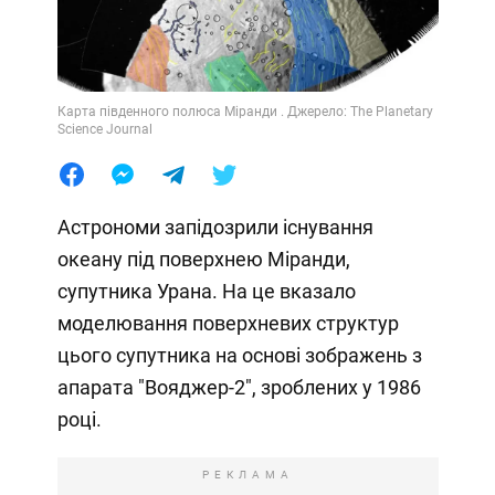
Карта південного полюса Міранди . Джерело: The Planetary
Science Journal
Астрономи запідозрили існування
океану під поверхнею Міранди,
супутника Урана. На це вказало
моделювання поверхневих структур
цього супутника на основі зображень з
апарата "Вояджер-2", зроблених у 1986
році.
РЕКЛАМА