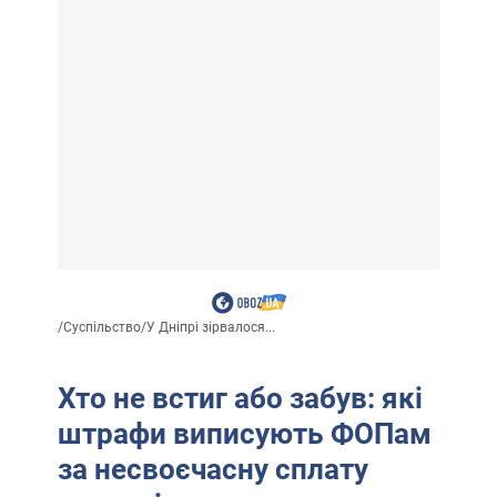
/
Суспільство
/
У Дніпрі зірвалося...
Хто не встиг або забув: які
штрафи виписують ФОПам
за несвоєчасну сплату