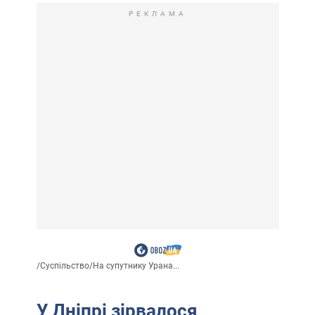
РЕКЛАМА
/
Суспільство
/
На супутнику Урана...
У Дніпрі зірвалося