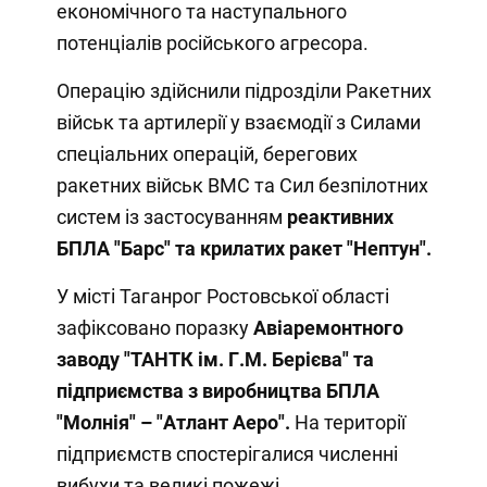
економічного та наступального
потенціалів російського агресора.
Операцію здійснили підрозділи Ракетних
військ та артилерії у взаємодії з Силами
спеціальних операцій, берегових
ракетних військ ВМС та Сил безпілотних
систем із застосуванням
реактивних
БПЛА "Барс" та крилатих ракет "Нептун".
У місті Таганрог Ростовської області
зафіксовано поразку
Авіаремонтного
заводу "ТАНТК ім. Г.М. Берієва" та
підприємства з виробництва БПЛА
"Молнія" – "Атлант Аеро".
На території
підприємств спостерігалися численні
вибухи та великі пожежі.