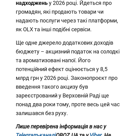
надходжень
у 2026 році. Йдеться про
громадян, які продають товари чи
надають послуги через такі платформи,
як OLX та інші подібні сервіси.
Ще одне джерело додаткових доходів
бюджету – акцизний податок на солодкі
та ароматизовані напої. Його
потенційний ефект оцінюється у 8,5
млрд грн у 2026 році. Законопроєкт про
введення такого акцизу був
зареєстрований у Верховній Раді ще
понад два роки тому, проте весь цей час
залишався без руху.
Лише перевірена інформація в нас у
Telegram-каналі
OBOZ.UA та у
Viber
. Не