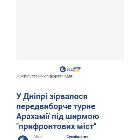
/
Суспільство
/
Як підібрати одяг ...
У Дніпрі зірвалося
передвиборче турне
Арахамії під ширмою
"прифронтових міст"
Oboz
Суспільство