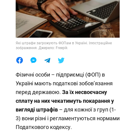
Які штрафи загрожують ФОПам в Україні. Ілюстраційне
зображення. Джерело: Freepik
Фізичні особи – підприємці (ФОП) в
Україні мають податкові зобовʼязання
перед державою.
За їх несвоєчасну
сплату на них чекатимуть покарання у
вигляді штрафів
– для кожної з груп (1-
3) вони різні і регламентуються нормами
Податкового кодексу.