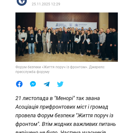
25.11.2025 12:29
Форум безпеки «Життя поруч із фронтом». Джерело:
пресслужба форуму
21 листопада в "Менорі" так звана
Асоціація прифронтових міст і громад
провела Форум безпеки "Життя поруч із
фронтом". Втім жодних важливих питань
вирішено не було. Частина учасників