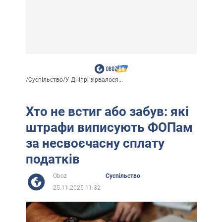
/
Суспільство
/
У Дніпрі зірвалося...
Хто не встиг або забув: які
штрафи виписують ФОПам
за несвоєчасну сплату
податків
Oboz
Суспільство
25.11.2025 11:32