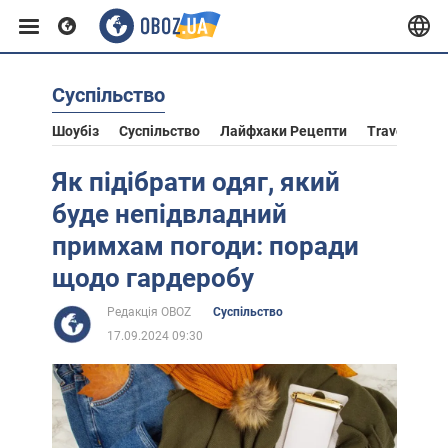
Суспільство
Європа
Шоубіз
Суспільство
Лайфхаки Рецепти
Travel
Ас
США
Як підібрати одяг, який
буде непідвладний
Азія
примхам погоди: поради
щодо гардеробу
Африка
Редакція OBOZ
Суспільство
17.09.2024 09:30
Життя
Лайфхаки