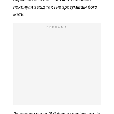
покинули захід так і не зрозумівши його
мети.
РЕКЛАМА
Як повідомляло ЗМІ Форум
пов’язують із