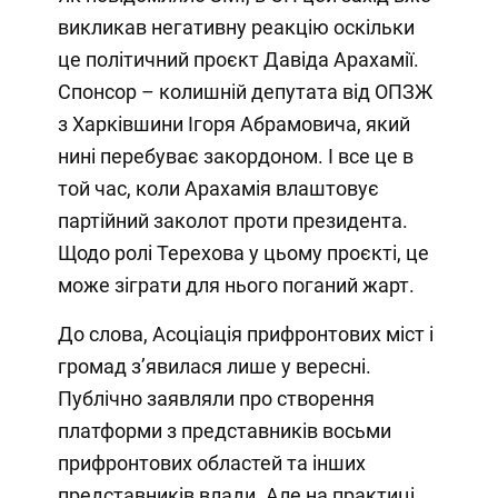
викликав негативну реакцію оскільки
це політичний проєкт Давіда Арахамії.
Спонсор – колишній депутата від ОПЗЖ
з Харківшини Ігоря Абрамовича, який
нині перебуває закордоном. І все це в
той час, коли Арахамія влаштовує
партійний заколот проти президента.
Щодо ролі Терехова у цьому проєкті, це
може зіграти для нього поганий жарт.
До слова, Асоціація прифронтових міст і
громад з’явилася лише у вересні.
Публічно заявляли про створення
платформи з представників восьми
прифронтових областей та інших
представників влади. Але на практиці