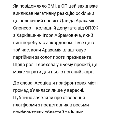
Як повідомляло ЗМІ, в ОП цей захід вже
викликав негативну реакцію оскільки
це політичний проєкт Давіда Арахамії.
Спонсор – колишній депутата від ОПЗЖ
з Харківшини Ігоря Абрамовича, який
нині перебуває закордоном. І все це в
той час, коли Арахамія влаштовує
партійний заколот проти президента.
Щодо ролі Терехова у цьому проєкті, це
може зіграти для нього поганий жарт.
До слова, Асоціація прифронтових міст і
громад з’явилася лише у вересні.
Публічно заявляли про створення
платформи з представників восьми
прифронтових областей та інших