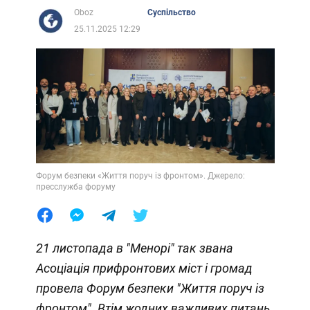
Oboz
Суспільство
25.11.2025 12:29
Форум безпеки «Життя поруч із фронтом». Джерело:
пресслужба форуму
21 листопада в "Менорі" так звана
Асоціація прифронтових міст і громад
провела Форум безпеки "Життя поруч із
фронтом". Втім жодних важливих питань