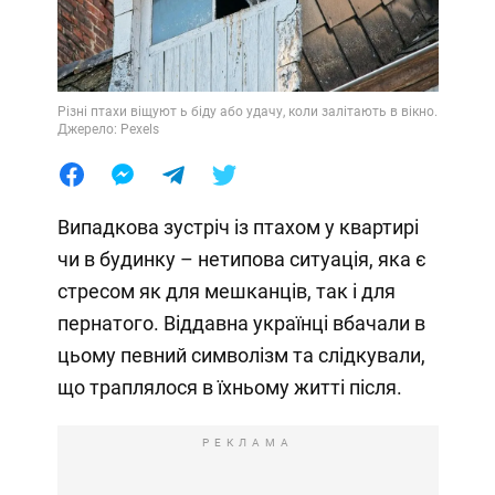
Різні птахи віщуют ь біду або удачу, коли залітають в вікно.
Джерело: Pexels
Випадкова зустріч із птахом у квартирі
чи в будинку – нетипова ситуація, яка є
стресом як для мешканців, так і для
пернатого. Віддавна українці вбачали в
цьому певний символізм та слідкували,
що траплялося в їхньому житті після.
РЕКЛАМА