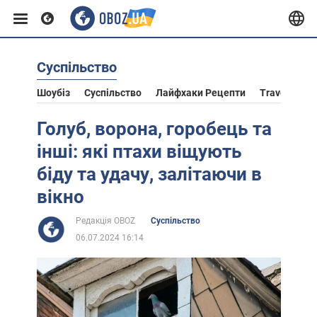
Суспільство
Європа
Шоубіз
Суспільство
Лайфхаки Рецепти
Travel
Ас
США
Голуб, ворона, горобець та
інші: які птахи віщують
Азія
біду та удачу, залітаючи в
вікно
Африка
Редакція OBOZ
Суспільство
06.07.2024 16:14
Життя
Лайфхаки